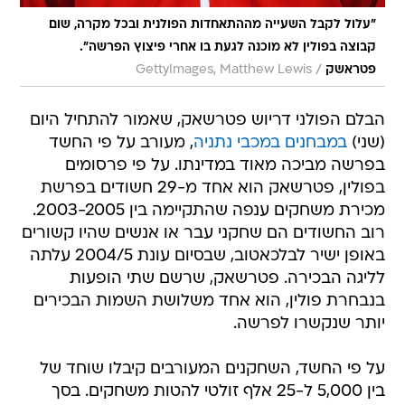
"עלול לקבל השעייה מההתאחדות הפולנית ובכל מקרה, שום
קבוצה בפולין לא מוכנה לגעת בו אחרי פיצוץ הפרשה".
/
פטראשק
GettyImages, Matthew Lewis
הבלם הפולני דריוש פטרשאק, שאמור להתחיל היום
(שני)
במבחנים במכבי נתניה
, מעורב על פי החשד
בפרשה מביכה מאוד במדינתו. על פי פרסומים
בפולין, פטרשאק הוא אחד מ-29 חשודים בפרשת
מכירת משחקים ענפה שהתקיימה בין 2003-2005.
רוב החשודים הם שחקני עבר או אנשים שהיו קשורים
באופן ישיר לבלכאטוב, שבסיום עונת 2004/5 עלתה
לליגה הבכירה. פטרשאק, שרשם שתי הופעות
בנבחרת פולין, הוא אחד משלושת השמות הבכירים
יותר שנקשרו לפרשה.
על פי החשד, השחקנים המעורבים קיבלו שוחד של
בין 5,000 ל-25 אלף זולטי להטות משחקים. בסך