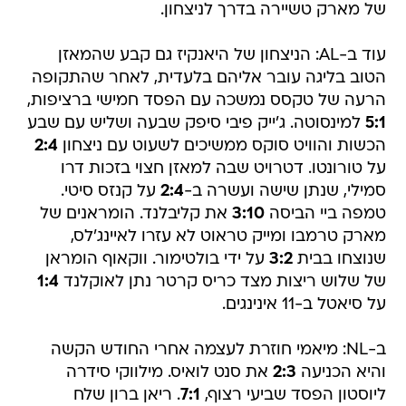
של מארק טשיירה בדרך לניצחון.
עוד ב-AL: הניצחון של היאנקיז גם קבע שהמאזן
הטוב בליגה עובר אליהם בלעדית, לאחר שהתקופה
הרעה של טקסס נמשכה עם הפסד חמישי ברציפות,
5:1
למינסוטה. ג'ייק פיבי סיפק שבעה ושליש עם שבע
הכשות והוויט סוקס ממשיכים לשעוט עם ניצחון
2:4
על טורונטו. דטרויט שבה למאזן חצוי בזכות דרו
סמילי, שנתן שישה ועשרה ב-
2:4
על קנזס סיטי.
טמפה ביי הביסה
3:10
את קליבלנד. הומראנים של
מארק טרמבו ומייק טראוט לא עזרו לאיינג'לס,
שנוצחו בבית
3:2
על ידי בולטימור. ווקאוף הומראן
של שלוש ריצות מצד כריס קרטר נתן לאוקלנד
1:4
על סיאטל ב-11 אינינגים.
ב-NL: מיאמי חוזרת לעצמה אחרי החודש הקשה
והיא הכניעה
2:3
את סנט לואיס. מילווקי סידרה
ליוסטון הפסד שביעי רצוף,
7:1
. ריאן ברון שלח