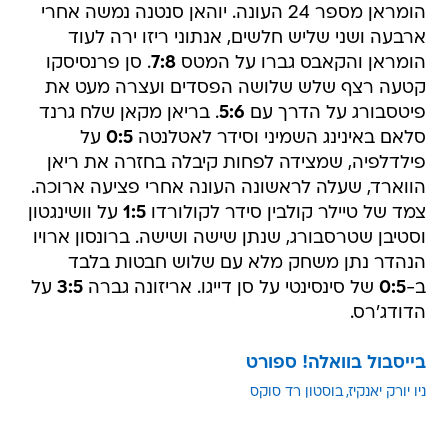
הומראן מספר 24 העונה. יוהאן סנטנה נמשה אחרי
ארבעה ושני שליש חלשים, אנתוני ריזו ירה לעוד
הומראן והקאבס גברו על המטס
7:8
. סן פרנסיסקו
קטעה רצף שלש שלושה הפסדים ועצרה מעט את
פיטסבורג על הדרך עם
5:6
. בריאן מקאן שלח גרנד
סלאם באינינג השמיני וסידר לאטלנטה
0:5
על
פילדלפיה, שמצידה לפחות קיבלה בחזרה את ריאן
הווארד, שעלה לראשונה העונה אחרי פציעה ארוכה.
צמד של טיילר קולבין סידר לקולורדו
1:5
על וושינגטון
וסטיבן שטרסבורג, שנתן שישה ושישה. ברונסון ארויו
הנהדר נתן משחק מלא עם שלוש חבטות בלבד
ב-
0:5
של סינסינטי על סן דייגו. אריזונה גברה
3:5
על
הדודג'רס.
בייסבול בוואלה! ספורט
ניו יורק יאנקיז
בוסטון רד סוקס