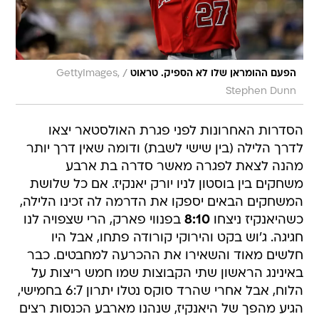
/
הפעם ההומראן שלו לא הספיק. טראוט
GettyImages,
Stephen Dunn
הסדרות האחרונות לפני פגרת האולסטאר יצאו
לדרך הלילה (בין שישי לשבת) ודומה שאין דרך יותר
מהנה לצאת לפגרה מאשר סדרה בת ארבע
משחקים בין בוסטון לניו יורק יאנקיז. אם כל שלושת
המשחקים הבאים יספקו את הדרמה לה זכינו הלילה,
כשהיאנקיז ניצחו
8:10
בפנווי פארק, הרי שצפויה לנו
חגיגה. ג'וש בקט והירוקי קורודה פתחו, אבל היו
חלשים מאוד והשאירו את ההכרעה למחבטים. כבר
באינינג הראשון שתי הקבוצות שמו חמש ריצות על
הלוח, אבל אחרי שהרד סוקס נטלו יתרון 6:7 בחמישי,
הגיע מהפך של היאנקיז, שנהנו מארבע הכנסות רצים