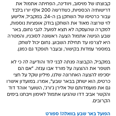
קבוצתו של מויסוב, ויוודינה, הפחיתה אתמול את
דרישותיה הכספיות, כשדרשה 200 אלף יורו בלבד
עבור כרטיסו של השחקן בן ה-24. במקביל, אלישע
לוי שרוצה מאוד את השחקן בודק אופציות נוספות,
למקרה שהעסקה לא תצא לפועל. לגבי נחום, באר
שבע הגישה אתמול הצעה ראשונה לסוכניו, והמטרה
היא לצרפו עד תחילת השבוע. נחום יכול לשחק
במספר עמדות בקישור, ובעבר תופקד גם כמגן.
במקביל, הקבוצה פנתה לבני לוד והודיעה לה כי לא
תשפר את ההצעה על מורד אבו ענזה. "אם הם
יסכימו להצעה האחרונה שלנו, מיליון שקל על חצי
כרטיס, הוא ישחק בבאר שבע", אמרו. במועדון אישרו
גם את מועמדותם של אלירן ג'ורג', השוער אוהד דוד
והקשר אביב דדו שהגיעו אתמול לאימון וייבחנו בימים
הקרובים.
הפועל באר שבע בוואלה! ספורט