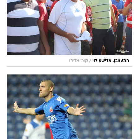
/
התעצבן. אלישע לוי
קובי אליהו