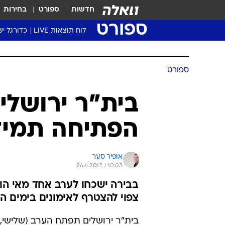
חדשות
ספורט
בחירות
ספורט
לוח תוצאות LIVE
כדורגל יש
ליגת העל Winner
סטט' ליגת
ספורט
גביע המדי
גביע הטוט
בית"ר ירושלי
שגרירים
הפתיחה תמיד
נבחרות י
ליגה לאומ
ליגה א'
אופיר סער
26.6.2012 / 10:03
בבירה ישכחו לערב אחד מאי הווד
צפוי להצטרף לאימונים בימים ה