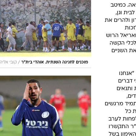
ענפים נוספים
אה. כמיטב
לוח שידורים
בית וגן,
ן ולהרים את
החידה של ספור
זכות
ארכיון מדורים
ואריאל הרוש
כתבו לנו
לכלי הקשה
ת השניים
/
מוכנים לחגיגה השנתית. אוהדי בית"ר
קובי אליהו
"אנחנו
 דברים
ותנאים
ים,
תמיד מרגשים
ת כל
לפחות לערב
"ר התקשרו
האימון בשל