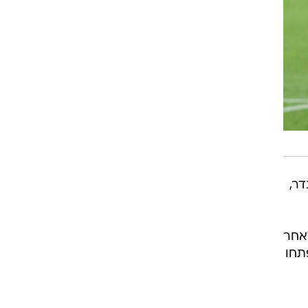
רוגבי וקריקט
גולף
ביליארד
תקצירים
דר,
לאחר
תחו