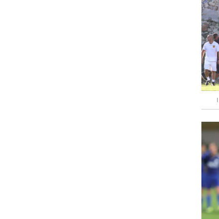
ט1
מחוץ לקווים
4-4-2
משרד החוץ
רץ על הקווים
ספורט בחקירה
סוגרים שנה
מונדיאל 2014
בראש ובראשונה
אליפות אפריקה 2015
יורו צעירות 2013
לונדון 2012
יורו 2012