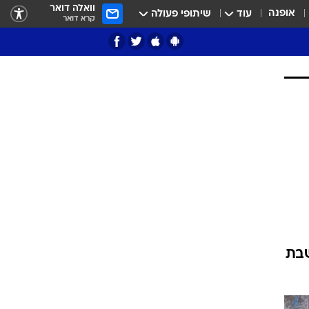
וואלה דואר
אופנה
עוד
שיתופי פעולה
קרא דואר
ציון 3
דאבל דריבל
שבת
י