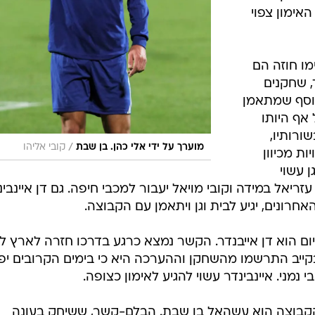
אימון צפוי
מו חוזה הם
, שחקנים
נוסף שמתאמן
 אף היותו
ורותיו,
/
מוערך על ידי אלי כהן. בן שבת
קובי אליהו
ת מכיוון
 עשוי
יאל במידה וקובי מויאל יעבור למכבי חיפה. גם דן איינבינ
חרונים, יגיע לבית וגן ויתאמן עם הקבוצה.
ום הוא דן אייבנדר. הקשר נמצא כרגע בדרכו חזרה לארץ 
ייב התרשמו מהשחקן וההערכה היא כי בימים הקרובים יפ
נמני. איינבינדר עשוי להגיע לאימון כצופה.
הקבוצה הוא עשהאל בן שבת. הבלם-קשר, ששיחק בעונה