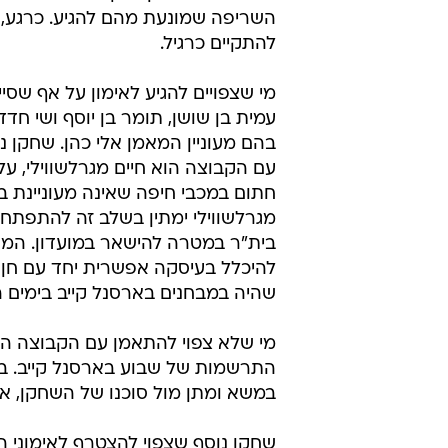
השריפה שמונעת מהם להגיע. כרגע, ה
להתקיים כרגיל.
מי שצפויים להגיע לאימון על אף שסיי
עמית בן שושן, תומר בן יוסף ושי חדד
בהם מעוניין המאמן אלי כהן. שחקן 
עם הקבוצה הוא חיים מגרלשווילי, על
חתום במכבי חיפה שאינה מעוניינת בש
מגרלשווילי ימתין בשלב זה להתפתחויו
בית"ר במטרה להישאר במועדון. המגן
להיכלל בעיסקה אפשרית יחד עם חן עזר
שהיה במבחנים בארסנל קייב בימים הא
מי שלא צפוי להתאמן עם הקבוצה הי
התרשמות של שבוע בארסנל קייב. בק
במשא ומתן מול סוכנו של השחקן, אבי 
שחקן נוסף שצפוי להצטרף לאימוני 