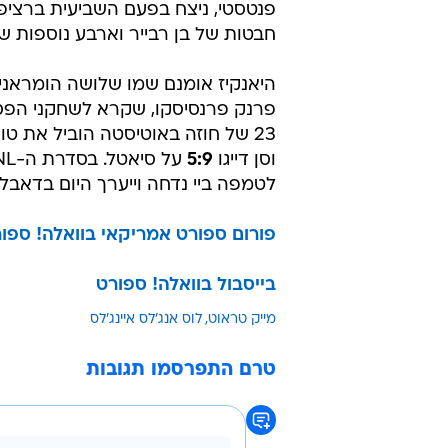
פנטסטי, ניצח בפעם השביעית ברציפ
חבטות של בן רבייר וארבע נוספות של
היאנקיז אומנם שמו שלושה הומראנים
פרנק פרנסיסקו, שקרא לשחקני הפס
23 של חוזה באוטיסטה הוביל את טורונטו ל-
וסן דייגו
5:9
על סיאטל. בסדרת ה-NL, אריזונה ניצחה
לטמפה ביי נדחה וייערך היום בדאבל 
פורום ספורט אמריקאי בוואלה! ספו
בייסבול בוואלה! ספורט
מייק טראוט
לוס אנג'לס איינג'לס
טרם התפרסמו תגובות