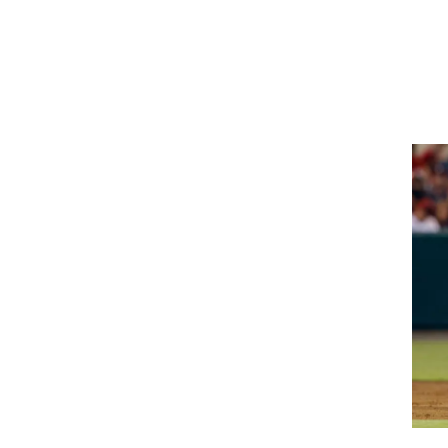
ט1
מחוץ לקווים
4-4-2
משרד החוץ
רץ על הקווים
ספורט בחקירה
סוגרים שנה
מונדיאל 2014
בראש ובראשונה
אליפות אפריקה 2015
יורו צעירות 2013
לונדון 2012
יורו 2012