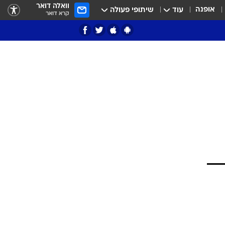
וואלה דואר
אופנה
עוד
שיתופי פעולה
קרא דואר
ציון 3
דאבל דריבל
י