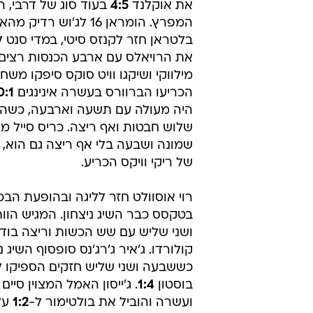
את אוקלנד
4:5
בעוד סוג של דרבי, 
המפרץ. הומראן 16 לג'וש רדיק
בלטראן חזר לקנזס סיטי, במדי סנט ל
את הרויאלס עם ארבע הכנסות רצים ו
מילווקי ושיקגו וויט סוקס סיפקו משח
הכריעו הברוורס בעשרה אינינגים
0:1
היה מעולה עם תשעה וארבעה, כשה
שלוש חבטות ואף ריצה. כריס סייל מנג
שמונה ושבעה בלי אף ריצה גם הוא, 
של ריקי וויקס הכריע.
רוי אוסוולט חזר לליגה ובהופעת הבכ
בטקסס כבר השיג ניצחון. המגיש הוו
ושני שליש עם שש הכשות וריצה בוד
קולורדו. ג'איר ג'רג'נס סופסוף השיג נ
כששבעה ושני שליש חזקים הספיקו לו
בוסטון
1:4
. ג'ייסון האמל המצוין סיי
ועשרה והוביל את בולטימור ל-
1:2
על 