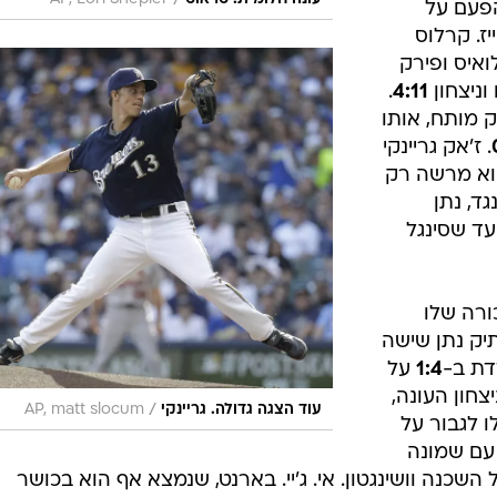
/
הפעם על
 מהאייז. קרלוס
ואיס ופירק
ניצחון
4:11
.
ק מותח, אותו
. ז'אק גריינקי
וא מרשה רק
ד, נתן
עד שסינגל
ורה שלו
תיק נתן שישה
דת ב-
1:4
על
יצחון העונה,
/
עוד הצגה גדולה. גריינקי
AP, matt slocum
 לגבור על
ם עם שמונה
השכנה וושינגטון. אי. ג'יי. בארנט, שנמצא אף הוא בכושר