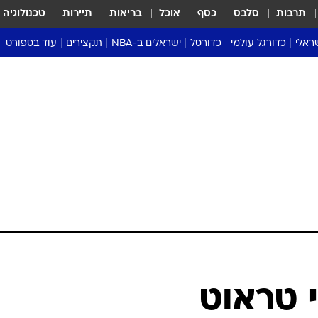
תרבות
סלבס
כסף
אוכל
בריאות
תיירות
טכנולוגיה
ראלי
כדורגל עולמי
כדורסל
ישראלים ב-NBA
תקצירים
עוד בספורט
ליגה אנגלית
ליגת העל
דני אבדיה
מונדיאל 2026
 העל
ליגה ספרדית
דאבל דריבל
NBA
נה
ליגה איטלקית
יורוליג וכדורסל אירופי
טבלאות
ו
ליגה גרמנית
ליגה לאומית
פודקאסטים
ליגה צרפתית
נבחרות ישראל בכדורסל
מסכמים מחזור
שראל
ליגת האלופות
כדורסל נשים
אבא של שבת
ית
הליגה האירופית
מעל הטבעת
דרום אמריקה
סערה בממלכה
טניס
טראש טוק
ספורט אמריקא
י טראוט
פוקר