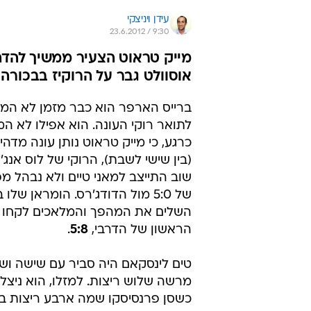
עידן ויניצקי
23.6.2012 / 9:30
אוסוולט גבר על הרוקיז בבכורה
ברייס הארפר הוא כבר מזמן לא המו
לתואר רוקי העונה. הוא אפילו לא ה
כרגע, כי מייק טראוט נותן עונה מדהי
(בין שישי לשבת), הרוקי של לוס אנג'ל
שוב התייצב למאני טיים ולא נבהל מפ
של 5:0 מול הדודג'רס. הומראן שלו 
השלים את המהפך והמלאכים לקחו
הראשון של הדרבי,
5:8
.
טים לינסקאם היה סביר עם שישה וש
מרשה שלוש ריצות. למזלו, הוא ניצל
כשסן פרנסיסקו שמה ארבע ריצות בת