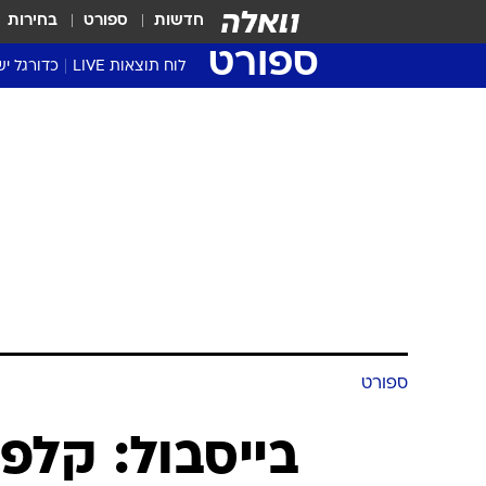
חדשות
ספורט
בחירות
ספורט
לוח תוצאות LIVE
כדורגל יש
ליגת העל Winner
סטט' ליגת
גביע המדי
גביע הטוט
שגרירים
נבחרות י
ליגה לאומ
ליגה א'
ספורט
בייסבול: קלפ