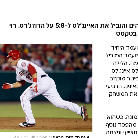
ענפים נוספים
לוח שידורים
החידה של ספור
מייק טראוט הצעיר ממשיך להדהים והוביל את האיינג'לס ל-5:8 על הדודג'רס. רוי
ארכיון מדורים
 בטקסס
כתבו לנו
עמד היחיד
מועמד המוביל
מה. הלילה
ס איינג'לס
יגור מוקדם
באינינג הרביעי
 את המשחק
מונה, כשהוא
 מהפסד נוסף
שיעי וניצחה
עונה חלומית. טראוט
AP, Lori Shepler