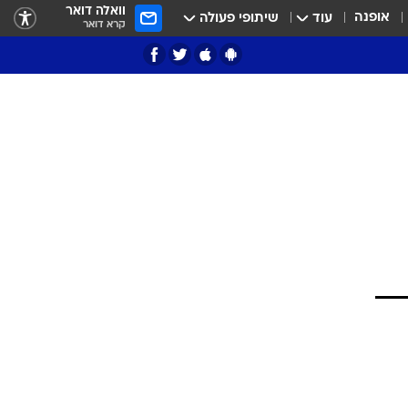
וואלה דואר
אופנה
עוד
שיתופי פעולה
קרא דואר
ציון 3
דאבל דריבל
י