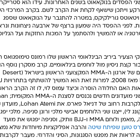
 שני הפסדים בנוקאאוט בשנים האחרונות. עידו הוא סטרייקר
רקע וייתכן שישאף לקחת את הקרב לשם. בקרב המרכזי הש
 ויטאוטס גורילקיקס, במטרה להתגבר על הנוקאאוט שספג
ות. לפני ההפסד היה שמעון ברצף של ארבעה ניצחונות ונר
גיה או להמשיך ולהסתמך על המכות החזקות ועל הגליוט
 הצעיר ביריב הבינלאומי הראשון שלו רמונס טימופגואס ה..
ור קצת ניסיון מול לוחמים בינלאומיים. קרב מסקרן נוסף הו
של רובי מונד ועמוס לוי. מונד, הבעלים של ארגון ה-MMA המקצועני הראשון בישראל (Desert
Combat ז"ל), נעדר מ
ראות האם החלודה הוסרה וכיצד עמוס לוי, לו זה הקרב הראשו
יתמודד עם הוותק והניסיון של רובי. שני מו
Atemi של עמית הימלשטיין והמרכז לקרבות רחוב של דניאל פארס. את
נג לי), ייצגו שני הלוחמים אבישי מלכי ורונן סניפה. מלכי יפג
את דור מויאל תלמידו של פיני חדידה, ,מאמן ולוחם MMA ו-BJJ וותיק, וסניפה יפגוש את מועד
ס טוען שפיתח שיטה
והרבה אפליקציות מיוחדות שלא נמצ
ה לראות את מפגש הסגנונות, הסיני והדרוזי. מעבר לקרבות