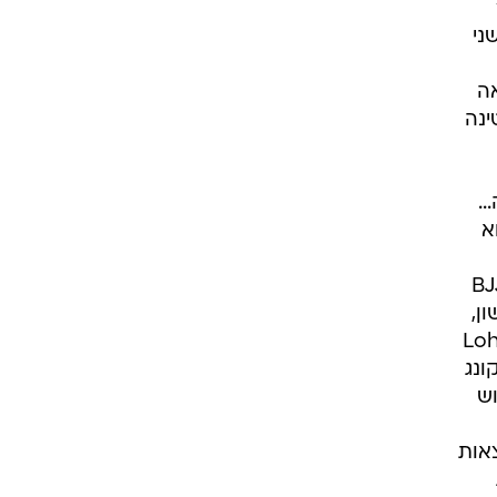
ני
אה
ינה
.
א
זירת ה-MMA מאז 2008. למרות זאת הוא המשיך להשתתף בתחרויות BJJ
ן,
עדונים חדשים נכנסים לסצנת ה-MMA המקומית; Lohan
 Lohan Atemi, מועדון קונג
וש
אות