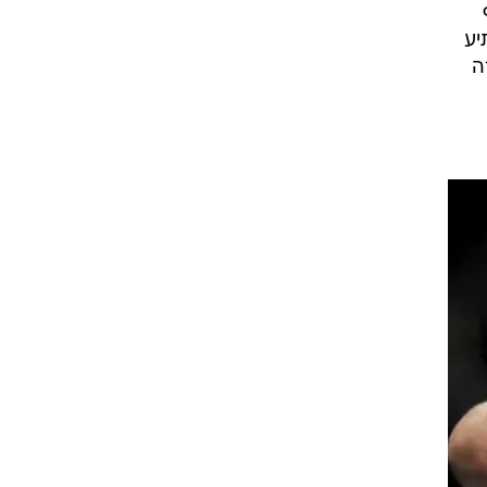
סוף
Cha! פן הפתיע
ה