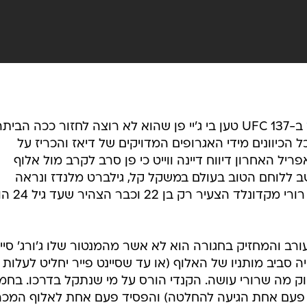
ב-UFC 137 טען בי ג'יי פן שהוא לא רוצה לחזור ככה הבית
 הכיוונים מידי האגרופים המדויקים של דיאז והכריז על
ריל האחרון דיווח דיינה ווייט כי פן סרב לקרב מול אלוף
ב ללוחם הטוב בעולם במשקל קל, גילברט מלנדז ונראה
שהפרישה אכן סופית. ואז הגיע רורי. רורי מקדונלד הצ
ב והמחזיק בחגורה הוא לא אשר מהמנטור שלו ג'ורג' סיי
 סביב מותניו של האלוף (או עד שסיינט פייר יחליט לעלות
יוק מה שרורי עושה. הקנדי הורס על מי שנתקל בדרכו. בחמ
 רורי 4 פעמים (רק פעם אחת הגיעה להחלטה) והפסיד פעם אחת לאלוף המכ