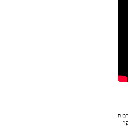
רוגבי וקריקט
גולף
ביליארד
תקצירים
רבות
קר