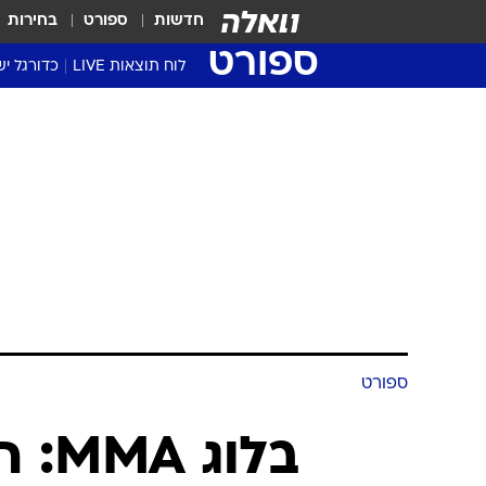
חדשות
ספורט
בחירות
ספורט
לוח תוצאות LIVE
כדורגל יש
ליגת העל Winner
סטט' ליגת
גביע המדי
גביע הטוט
שגרירים
נבחרות י
ליגה לאומ
ליגה א'
ספורט
בלוג MMA: חדשות מהכלוב