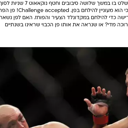
(הזמני) קרלוס קונדיט אך לא לפני ששלט בו במשך שלושה סיבובים וחטף נוקאאוט 7 שניות ל
כי הוא מעוניין להילחם בפן. llenge accepted
רישה כדי להילחם במקדונלד הצעיר והפוחז. האם לפן נשאר
כה מדי? או שנראה את אותו פן הכבוי שראינו בשנתיים