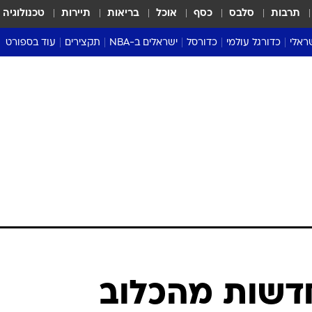
תרבות
סלבס
כסף
אוכל
בריאות
תיירות
טכנולוגיה
ראלי
כדורגל עולמי
כדורסל
ישראלים ב-NBA
תקצירים
עוד בספורט
ליגה אנגלית
ליגת העל
דני אבדיה
מונדיאל 2026
 העל
ליגה ספרדית
דאבל דריבל
NBA
נה
ליגה איטלקית
יורוליג וכדורסל אירופי
טבלאות
ו
ליגה גרמנית
ליגה לאומית
פודקאסטים
ליגה צרפתית
נבחרות ישראל בכדורסל
מסכמים מחזור
שראל
ליגת האלופות
כדורסל נשים
אבא של שבת
ית
הליגה האירופית
מעל הטבעת
דרום אמריקה
סערה בממלכה
טניס
טראש טוק
ספורט אמריקא
פוקר