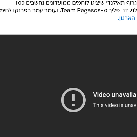
יגרוף תאילנדי שיציגו לוחמים ממועדונים נחשבים כמו
Lumpinee ישראל בראשות בועז פולני, דני פליך מ-Team Pegasos, ועומר עמר בפרנקו ל
הארגון.