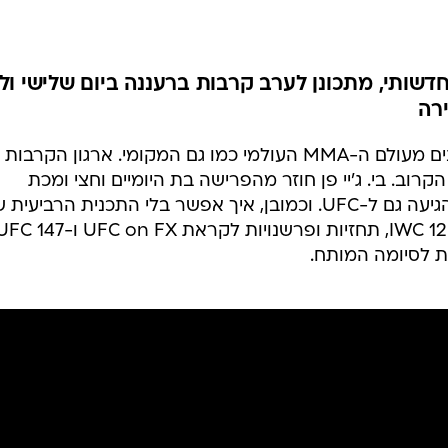
ענפים נוספים
לוח שידורים
החידה של ספור
ם אופי חדשותי, מתכונן לערב קרבות ברעננה ביום שלישי ול
ארכיון מדורים
ירה
כתבו לנו
פר 12 ביום שלישי הקרוב. בי. ג'יי פן חוזר מהפרישה בת היומיים וחצי ומכת
הפציעות שפקדה את ליגת ה-NBA הגיעה גם ל-UFC. וכמובן, איך אפשר בלי התכנית הרביעי
HEAVYWEIGHTS? הפעם בתכנית, IWC 12, תחזיות ופרשנויות לקראת UFC on FX ו-47
 לסיומה המותח.