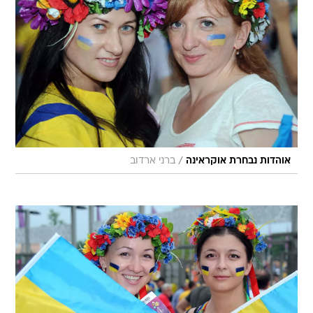
/
אוהדות נבחרת אוקראינה
ברני ארדוב