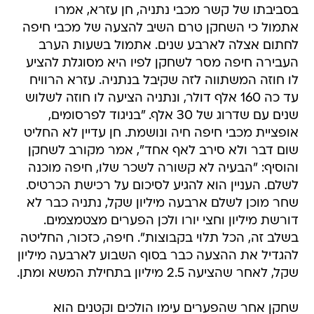
בסביבתו של קשר מכבי נתניה, חן עזרא, אמרו
אתמול כי השחקן טרם השיב להצעה של מכבי חיפה
לחתום אצלה לארבע שנים. אתמול בשעות הערב
העבירה חיפה מסר לשחקן לפיו היא מסוגלת להציע
לו חוזה המשתווה לזה שקיבל בנתניה. עזרא הרוויח
עד כה 160 אלף דולר, ונתניה הציעה לו חוזה לשלוש
שנים עם שדרוג של 30 אלף. "בניגוד לפרסומים,
אופציית מכבי חיפה חיה ונושמת. חן עדיין לא החליט
שום דבר ולא סירב לאף אחד", אמר מקורב לשחקן
והוסיף: "הבעיה לא קשורה לשכר שלו, חיפה מוכנה
לשלם. העניין הוא להגיע לסיכום על רכישת הכרטיס.
שחר מוכן לשלם ארבעה מיליון שקל, נתניה כבר לא
דורשת מיליון וחצי יורו ולכן הפערים מצטמצמים.
בשלב זה, הכל תלוי בקבוצות". חיפה, כזכור, החליטה
להגדיל את ההצעה כבר בסוף השבוע לארבעה מיליון
שקל, לאחר שהציעה 2.5 מיליון בתחילת המשא ומתן.
שחקן אחר שהפערים עימו הולכים וקטנים הוא