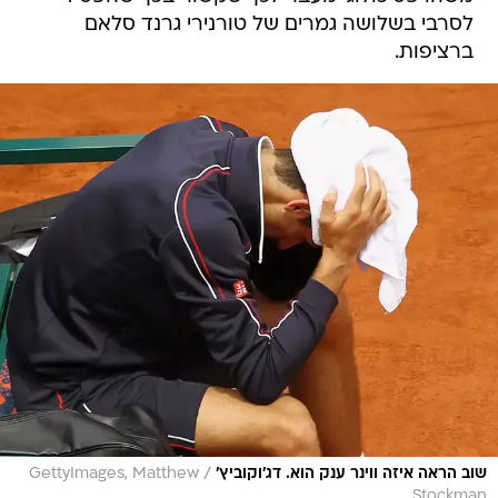
לסרבי בשלושה גמרים של טורנירי גרנד סלאם
ברציפות.
/
שוב הראה איזה ווינר ענק הוא. דג'וקוביץ'
GettyImages, Matthew
Stockman