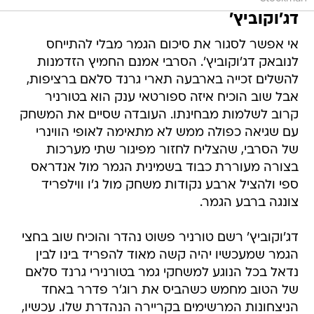
דג'וקוביץ'
אי אפשר לסגור את סיכום הגמר מבלי להתייחס
לנובאק דג'וקוביץ'. הסרבי אמנם החמיץ הזדמנות
להשלים זכייה בארבעה תארי גרנד סלאם ברציפות,
אבל שוב הוכיח איזה ספורטאי ענק הוא בטורניר
קרוב לשלמות מבחינתו. העובדה שסיים את המשחק
עם שגיאה כפולה ממש לא מתאימה לאופי הווינרי
של הסרבי, שהצליח לחזור מפיגור שתי מערכות
בצורה מעוררת כבוד בשמינית הגמר מול אנדראס
ספי ולהציל ארבע נקודות משחק מול ג'ו ווילפריד
צונגה ברבע הגמר.
דג'וקוביץ' רשם טורניר פשוט נהדר והוכיח שוב בחצי
הגמר שמעכשיו יהיה קשה מאוד להפריד בינו לבין
נדאל בכל הנוגע למשחקי גמר בטורנירי גרנד סלאם
של הטוב מחמש כשהביס את רוג'ר פדרר באחד
הניצחונות המרשימים בקריירה הנהדרת שלו. עכשיו,