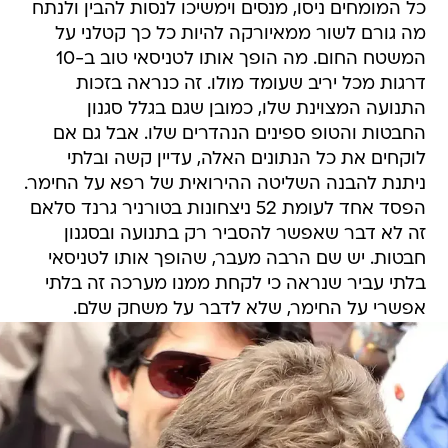
כל המומחים ניסו, מנסים וימשיכו לנסות להבין ולנתח
מה גורם לשור ממאיורקה להיות כל כך קטלני על
המשטח החום. מה הופך אותו לטניסאי טוב ב-10
דרגות מכל יריב שעומד מולו. זה כנראה בזכות
התנועה המצוינת שלו, כמובן שגם בגלל סגנון
החבטות והטופ ספינים הנהדרים שלו. אבל גם אם
לוקחים את כל הנתונים האלה, עדיין קשה ובלתי
ניתנת להבנה השליטה ההירואית של רפא על החימר.
הפסד אחד לעומת 52 ניצחונות בטורניר גרנד סלאם
זה לא דבר שאפשר להסביר רק בתנועה ובסגנון
חבטות. יש שם הרבה מעבר, שהופך אותו לטניסאי
בלתי עביר שנראה כי לקחת ממנו מערכה זה בלתי
אפשרי על החימר, שלא לדבר על משחק שלם.