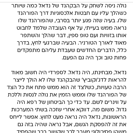
נולה ניסה לשחק על הבקהנד של נדאל כמה שיותר
כשהלך עליו עם חבטות אלכסוניות דרך הפורהנד
שלו. בעיה שזה פגע יותר בסרבי, שהפורהנד שלו
נראה ממש בעייתי, על אף העובדה שלמד לחבוט
אותו בזוויות ועם טופ ספין, דבר שהלך והשתפר
מאוד לאורך הטורניר. הבעיה שברגעי לחץ, בדרך
כלל, הדברים החדשים שעבדת עליהם מתפקדים
פחות טוב וכך היה גם הפעם.
נדאל, מבחינתו, היה נדאל. לספרדי היה חשוב מאוד
להראות לדג'וקוביץ' שהבקהנד שלו לא הולך לייצר
הרבה טעויות, כשלצד זה הוא ממש פתח את כל הצד
של הפורהנד שלו וממש הזמין את נולה לנסות וללכת
על ווינרים לשם. עד כדי כך הביטחון של רפא היה
גדול. משום מה, דווקא אחרי שזכה בשתי המערכות
הראשונות, נדאל היה נראה מעט לחוץ. אפשר לייחס
את זה להפסקת הגשם, אבל נראה שהיה בזה גם
משהו פסיכולוגי מעבר לכך שקשור בכך שהפסיד