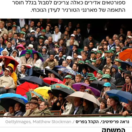
ספורטאים אדירים כאלה צריכים לסבול בגלל חוסר
התאמה של מארגני הטורניר לעידן הנוכחי.
/
נראה פרימיטיבי. הקהל בפריס
GettyImages, Matthew Stockman
המשחק