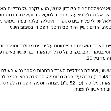
סוסו פלאלישווילי (עד 73 ק"ג) שגם הוא צפוי להתחרות בלונדון 2012, הגיע לקרב על מדל
צב אליו בגלל פציעה, והפסיד למעשה דווקא לחברו מנבח
פלאלישווילי על יריבים מספרד, איטליה ובלגיה בעוד שמוקי ני
ניה. ואדים גושין ויאיר סבידרסקי הפסידו בסיבוב השני
 ק"ג) זכה במדליית הארד. הוא פתח בניצחונות על יריבים מהולנד וספרד, ו
סי בניקוד זהב. בקרב על מדליית הארד גבר ששון באיפון ע
ד גיל 20.
אשוני, שזכתה במדליית הארד בתחרות מסבב גביע העולם
לנשים בבוקרשט, רומניה. ראשוני (עד 48 ק"ג) גברה על יריבה מרומניה, הפסידה בחצי הגמר 
וגברה על בריטית בקרב על מדליית הארד. גילי כהן (עד 52 ק"ג) ניצחה רומניה והפסידה לפ