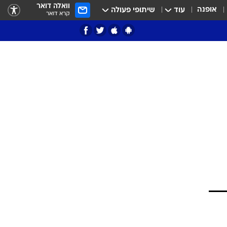
וואלה דואר
אופנה
עוד
שיתופי פעולה
קרא דואר
ציון 3
דאבל דריבל
י