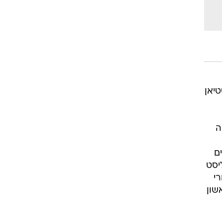
רוגבי וקריקט
גולף
ביליארד
תקצירים
טיאן
טה
ם
יסט
י
שון