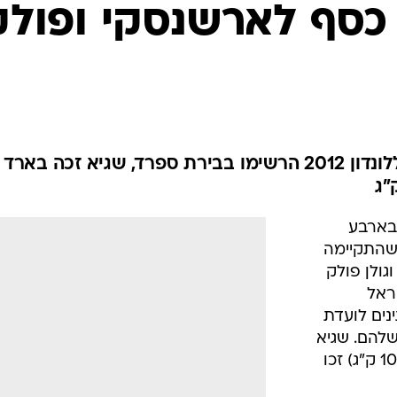
ענפים נוספים
ת כסף לארשנסקי ופולק
לוח שידורים
החידה של ספור
ארכיון מדורים
כתבו לנו
שני הג'ודאים המועמדים להגיע ללונדון 2012 הרשימו בבירת ספרד, שגיא זכה בא
 בארבע
שהתקיימה
רשנסקי (עד 60 ק"ג) וגולן פולק
שראל
נים לועדת
שלהם. שגיא
מוקי (עד 73 ק"ג) ואורי ששון (מעל 100 ק"ג) זכו