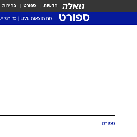
חדשות
ספורט
בחירות
ספורט
לוח תוצאות LIVE
כדורגל יש
ליגת העל Winner
סטט' ליגת
גביע המדי
גביע הטוט
שגרירים
נבחרות י
ליגה לאומ
ליגה א'
ספורט