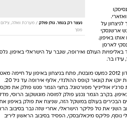
סיסקו
ואזארי.
/
נעצר רק בגמר. גולן פולק
מערכת וואלה, צילום
לניצחון על
מסך
גש ארשנסקי
ותו באיפון.
סקי לארסן
באליפויות העולם ואירופה, שגבר על הישראלי באיפון. גלס
עידו בר.
גולן פולק (עד 66 ק"ג) שמקומו בלונדון 2012 כמעט מובטח, פתח בניצחון באיפון על חיימה מא
מארובה. בסיבוב השני הוא ניצח בזכות יוקו את קונאר קופס ההולנדי, אלוף אירופה עד גיל 20.
 סרג'יו אולייניץ' מפורטוגל. בחצי הגמר פגש פולק את מקסי
באיפון. בקרב הגמר נכנע פולק למוסה מוגושקוב הרוסי, מדל
ם הבכירים בעולם במשקל הזה, שניצח את פולק באיפון אחר
סיבוב השני את טל פליקר הישראלי, אחרי שזה גבר בסיבוב הרא
י נוסף, פליקס מיכאלובסקי, הפסיד בסיבוב הראשון ליריב