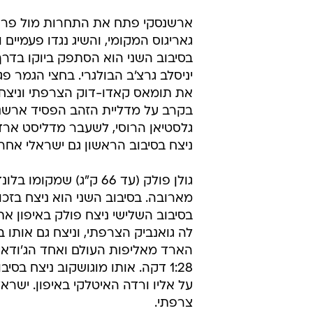
ארשנסקי פתח את התחרות מול פרנ
גאריגוס המקומי, והשיג נגדו פעמיים ו
בסיבוב השני הוא הסתפק ביוקו בדרך 
יניסלב גרצ'ב הבולגרי. בחצי הגמר פ
את תומאס קאדו-דוק הצרפתי וניצח א
בקרב על מדליית הזהב הפסיד ארשנ
גלסטיאן הרוסי, לשעבר מדליסט ארד 
ניצח בסיבוב הראשון גם ישראלי אחר, 
בסיבוב השלישי ניצח פולק באיפון את
לה גואנביק הצרפתי, וניצח גם אותו 
הארד מאליפות העולם ואחד הג'ודאי
1:28 דקה. אותו מוגושקוב ניצח ב
על אליו ורדה האיטלקי באיפון. ישראל
צרפתי.