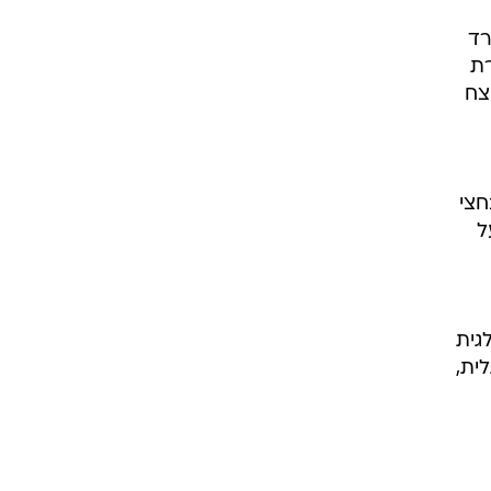
יית הארד
רת
צח
בחצי
ל
לבלגית
ורטוגלית,