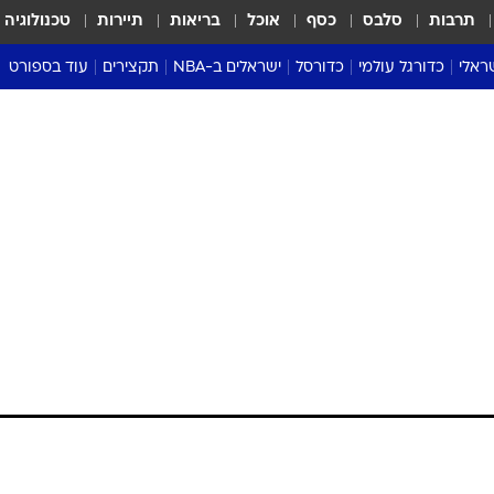
תרבות
סלבס
כסף
אוכל
בריאות
תיירות
טכנולוגיה
ראלי
כדורגל עולמי
כדורסל
ישראלים ב-NBA
תקצירים
עוד בספורט
ליגה אנגלית
ליגת העל
דני אבדיה
מונדיאל 2026
 העל
ליגה ספרדית
דאבל דריבל
NBA
נה
ליגה איטלקית
יורוליג וכדורסל אירופי
טבלאות
ו
ליגה גרמנית
ליגה לאומית
פודקאסטים
ליגה צרפתית
נבחרות ישראל בכדורסל
מסכמים מחזור
שראל
ליגת האלופות
כדורסל נשים
אבא של שבת
ית
הליגה האירופית
מעל הטבעת
דרום אמריקה
סערה בממלכה
טניס
טראש טוק
ספורט אמריקא
פוקר