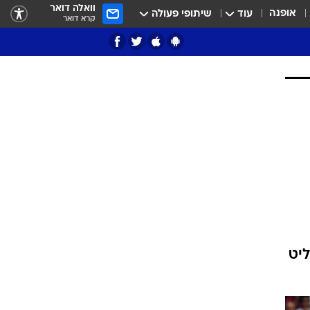
וואלה דואר
אופנה
עוד
שיתופי פעולה
קרא דואר
ציון 3
דאבל דריבל
ליט
י