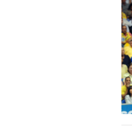
ט1
מחוץ לקווים
4-4-2
משרד החוץ
רץ על הקווים
ספורט בחקירה
סוגרים שנה
מונדיאל 2014
בראש ובראשונה
אליפות אפריקה 2015
יורו צעירות 2013
לונדון 2012
יורו 2012