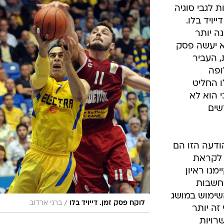
ענפים נוספים
 לגבי סוגיה
לוח שידורים
יויד בלו.
ה יותר
החידה של ספור
א יעשה פסק
ארכיון מדורים
, העביר
כתבו לנו
ופה
ו החליט
 הוא לא
שים
ודעה הזו הם
 לקראת
, ב-28 למאי קיימנו ראיון
חשבות
השימוש במושג
/
לוקח פסק זמן. דייויד בלו
ברני ארדוב
זה יותר
רויות