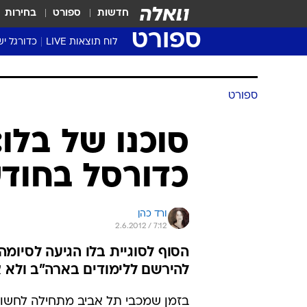
חדשות
ספורט
בחירות
ספורט
לוח תוצאות LIVE
כדורגל יש
ליגת העל Winner
סטט' ליגת
ספורט
גביע המדי
גביע הטוט
סוכנו של בלו
שגרירים
כדורסל בחוד
נבחרות י
ליגה לאומ
ליגה א'
ורד כהן
2.6.2012 / 7:12
הסוף לסוגיית בלו הגיעה לסיומ
להירשם ללימודים בארה"ב ולא צפ
בזמן שמכבי תל אביב מתחילה לחשו