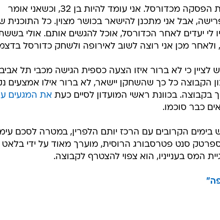
שעומדות בפניי  ואחת מהן היא לקחת הפסקה מכדורסל. אני עומד להיות בן 32, וכשאני אומר
שה, אבל אני מתכנן להישאר בכושר מצוין. כל התוכנית של
ו לי יעדים לאחר הכדורסל, אוכל להגשים אותם. אולי בששת
 ולאחר מכן אני רוצה לשוב לאירופה ולשחק כדורסל בדצמ
 לציין כי לא ברור איזו הצעה כספית הגישה מכבי תל אביב
 הקבוצה כל כך שהשחקן יישאר, לא ברור אילו אמצעים נ
 בקבוצה. בכוונת ראשי המועדון לסיים כעת
את המגעים ע
ים כבר סוכמו.
 בימים הקרובים עם הרכז יותם הלפרין, במטרה לסכם עימו
ספרטק סנט פטרסבורג הרוסית, מוערך מאוד על ידי בלאט
ת המס בענייניו, הוא צפוי להצטרף לקבוצה.
פה"