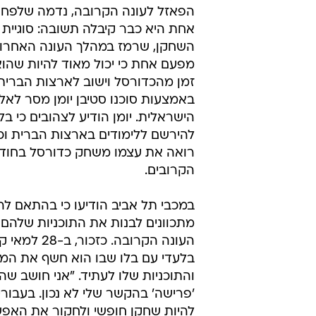
הפאזל לעונה הקרובה, נדמה שלפחות
אחת היא כבר קיבלה תשובה: סוגיית די
השחקן, שרמז במהלך העונה האחרונ
מפעם אחת כי יכול מאוד להיות שהו
זמן מהכדורסל וישוב לארצות הברית
באמצעות סוכנו סטיבן יומן מסר לאל
הישראלית. יומן הודיע לצהובים כי בל
להירשם ללימודים בארצות הברית וכי
רואה את עצמו משחק כדורסל בחוד
הקרובים.
במכבי תל אביב הודיעו כי בהתאם לה
מתכוונים לבנות את התוכניות שלהם
העונה הקרובה. כזכור
בלעדי עם בלו שבו הוא חשף את המ
והתוכניות שלו לעתיד. "אני חושב ש
'פרישה' בהקשר שלי לא נכון. בעבורי 
להיות שחקן חופשי ולחקור את האפש