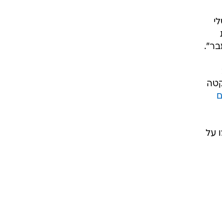
רוגבי וקריקט
גולף
י
ביליארד
בר".
תקצירים
קטה
ם
 על