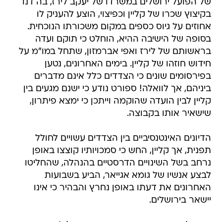
של הפועל ירושלים במשרדו של יעקב לירז, בה דנו
בקיצוץ שכרו של קליין וכפיצוי, הוצע להעניק לו
אחוזים על גיוס כספים במקום משכורתו הנוכחית.
בסופה של הישיבה ההיא, הוחלט כי תוקם ועדה
בראשותם של לירז ואפי אברמזון, שתחל במו"מ על
חידוש חוזהו של קליין. בימים האחרונים, נטען
בפירסומים שונים כי הצדדים כלל אינם מדברים
ביניהם, אך לוואלה! ספורט נודע כי ישנם מגעים בין
קליין לבין הועדה שהוקמה וייתכן כי ימצא פיתרון,
שישאיר אותו בקבוצה.
הדיונים האינטנסיביים בין הצדדים עשויים לחולל
תפנית, אך קליין, החש כי סמכויותיו קוצצו באופן
נרחב בשל השינויים הדרסטיים בהנהלה, שהחליטו
לבצע אנשיו של גומא אגייאר, הביע בשבועות
האחרונים את דעתו באופן נחרץ והבהיר כי אינו
יישאר בירושלים.