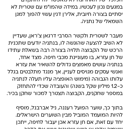
הכלכלי של האחרונה לא מאפשר לה להתקדם
במגעים נכון לעכשיו. במידה שהמו"מ עם שטרית לא
יסתיים בצורה חיובית, אלירן דנין עשוי להפוך למגן
השמאלי של נתניה.
מעבר לשטרית ולקשר הסרבי דרגאן צ'ראן, שעדיין
לא השיב להצעה שהוגשה לו, בנתניה יודעים שתכנית
הרכש של הקבוצה תלויה בצורה רבה בשאלת עתידו
של חן עזרא, בו מעוניינת מכבי חיפה. מצד אחד,
בנתניה עושים מאמצים גדולים להשאיר את עזרא
ואנשי עסקים מגויסים לעניין, אך מנגד מתלבטים בגלל
עלותו הגבוהה (מימוש האופציה עליו תעלה לנתניה
כ-1.2 מיליון שקל בשנה) והעובדה שכדי להתחזק
במספר שחקנים, הקבוצה תצטרך למכור שחקן בכיר.
בתוך כך, שוער הפועל רעננה, ניל אברבנל, מוסיף
להיות המועמד המוביל מבין השוערים הישראלים.
יחד עם זאת, אם חן עזרא אכן יעבור לחיפה, ייתכן