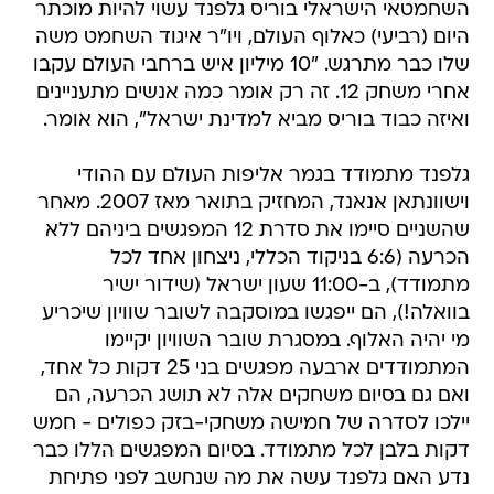
השחמטאי הישראלי בוריס גלפנד עשוי להיות מוכתר
היום (רביעי) כאלוף העולם, ויו"ר איגוד השחמט משה
שלו כבר מתרגש. "10 מיליון איש ברחבי העולם עקבו
אחרי משחק 12. זה רק אומר כמה אנשים מתעניינים
ואיזה כבוד בוריס מביא למדינת ישראל", הוא אומר.
גלפנד מתמודד בגמר אליפות העולם עם ההודי
וישוונתאן אנאנד, המחזיק בתואר מאז 2007. מאחר
שהשניים סיימו את סדרת 12 המפגשים ביניהם ללא
הכרעה (6:6 בניקוד הכללי, ניצחון אחד לכל
מתמודד), ב-11:00 שעון ישראל (שידור ישיר
בוואלה!), הם ייפגשו במוסקבה לשובר שוויון שיכריע
מי יהיה האלוף. במסגרת שובר השוויון יקיימו
המתמודדים ארבעה מפגשים בני 25 דקות כל אחד,
ואם גם בסיום משחקים אלה לא תושג הכרעה, הם
יילכו לסדרה של חמישה משחקי-בזק כפולים - חמש
דקות בלבן לכל מתמודד. בסיום המפגשים הללו כבר
נדע האם גלפנד עשה את מה שנחשב לפני פתיחת