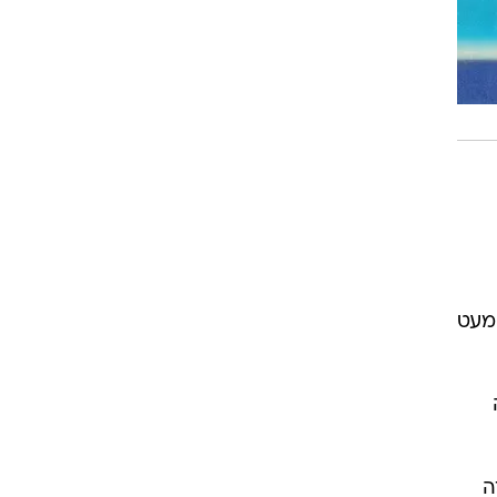
מעט
ה