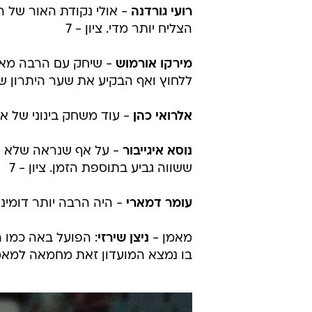
רועי גורדנה
- אולי נקודת האור של ה
הצליח יותר מדי. ציון - 7
מירקו אורמוש
- שיחק עם הרבה מאו
ללחוץ ואף הבקיע את שער היתרון של 
אלרואי כהן
- עוד משחק בינוני של אלר
נוסא איגייבור
- על אף שנראה שלא יי
ששווה גביע בתוספת הזמן. ציון - 7
עומר דמארי
- היה הרבה יותר דומיננ
מאמן -
ניצן שירזי
: הפועל באה כמו ה
בו נמצא המועדון זאת מחמאה למאמן. 