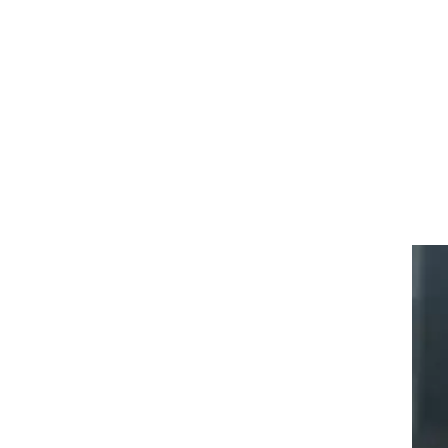
ט1
מחוץ לקווים
4-4-2
משרד החוץ
רץ על הקווים
ספורט בחקירה
סוגרים שנה
מונדיאל 2014
בראש ובראשונה
אליפות אפריקה 2015
יורו צעירות 2013
לונדון 2012
יורו 2012