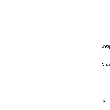
טה,
הכל
 3