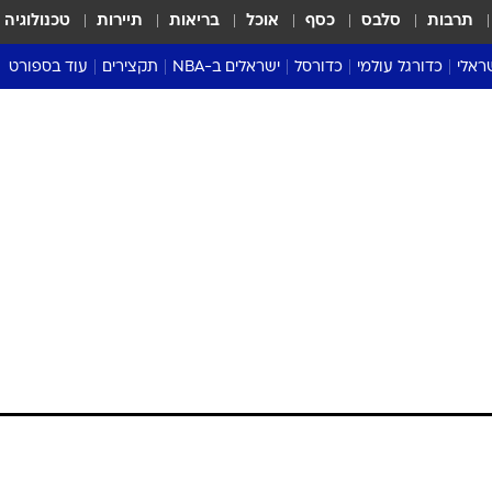
תרבות
סלבס
כסף
אוכל
בריאות
תיירות
טכנולוגיה
ראלי
כדורגל עולמי
כדורסל
ישראלים ב-NBA
תקצירים
עוד בספורט
ליגה אנגלית
ליגת העל
דני אבדיה
מונדיאל 2026
 העל
ליגה ספרדית
דאבל דריבל
NBA
נה
ליגה איטלקית
יורוליג וכדורסל אירופי
טבלאות
ו
ליגה גרמנית
ליגה לאומית
פודקאסטים
ליגה צרפתית
נבחרות ישראל בכדורסל
מסכמים מחזור
שראל
ליגת האלופות
כדורסל נשים
אבא של שבת
ית
הליגה האירופית
מעל הטבעת
דרום אמריקה
סערה בממלכה
טניס
טראש טוק
ספורט אמריקא
פוקר