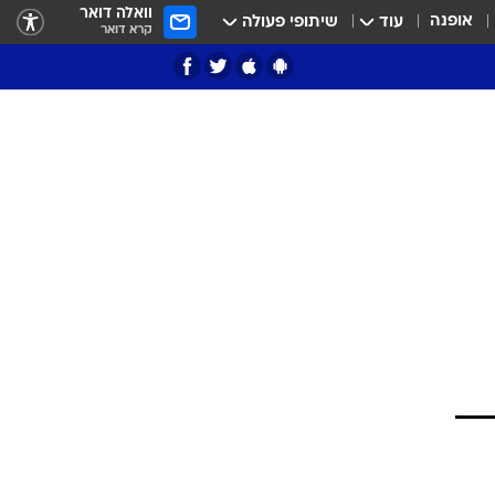
וואלה דואר
אופנה
עוד
שיתופי פעולה
קרא דואר
ציון 3
דאבל דריבל
י