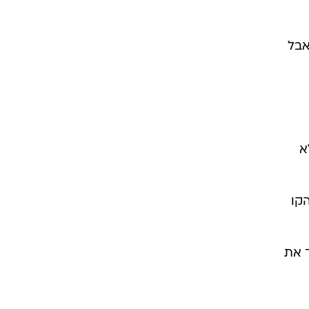
אבל
א
קו
ד את