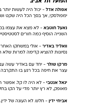
הפועל תל אביב
אפולה אדל
- יכול היה לעשות יותר ב
ימפולסקי, אך בסך הכל היה שקט ושיחק
נאעל חוטבא
- לא מצא את עצמו במש
השנייה הוסיף כמה חורים לסטטיסטיקה. 
וואליד באדיר
- אולי במשחקו האחרון
נסיונות להוציא קדימה למרות שלא היה 
מרקו שולר
- יחד עם באדיר עשה עבו
עצר את חיפה בכל רגע בו התקרבה לאיזור ה-6
יגאל אנטבי
- לא היה לו קל. אפשר ה
מאופק, לא רץ יותר מדי על הקו בחלק 
אביחי ידין
- חלש. לא העונה של ידין. 