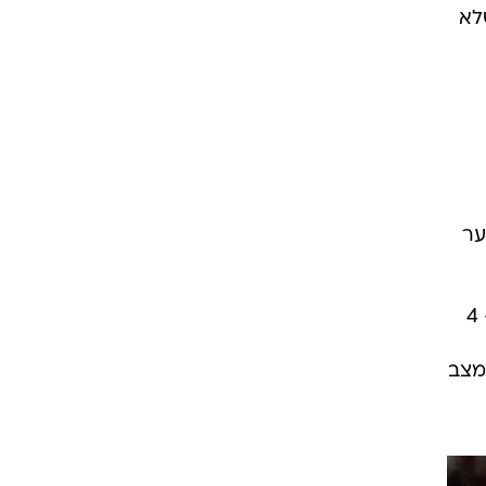
לא
ער
במצב