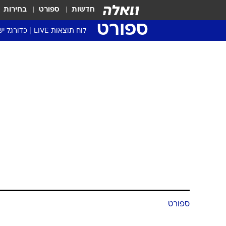
חדשות
ספורט
בחירות
ספורט
לוח תוצאות LIVE
כדורגל יש
ליגת העל Winner
סטט' ליגת
גביע המדי
גביע הטוט
שגרירים
נבחרות י
ליגה לאומ
ליגה א'
ספורט