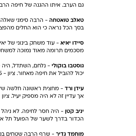
גם הערב. איתו ההגנה של חיפה הרבה י
טאלב טואטחה
- הרבה סימני שאלה י
בסך הכל נראה כי הוא החלים מהפציעה
סיידו יאיא
- עוד משחק בינוני של יאיא
מסכמים תרומה מאוד נמוכה למשחק של
גוסטבו בוקולי
- נלחם, השתדל, היה 
יכול להוביל את חיפה מאחור. ציון - 5
עידן ורד
- מחצית ראשונה חלשה של ו
אך עדיין זה לא היה מספיק יעיל. ציון - 
יניב קטן
- היה חסר לחיפה. לא ניהל א
הכדור בדרך לשער של הפועל תל אביב.
מוחמד גדיר
- שרף הרבה שטחים במ