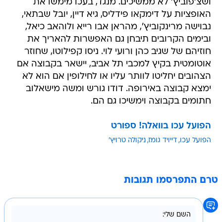
ושצ'פוביץ' לא ממשיכים. מנגד, בעכו מימשו את
האופציות על דימקאו פידליס, גיא דיין, יובל שבתאי,
נבוישה מרינקוביץ', מהראן אבו רייא ולוהאב כיאל,
ובימים הקרובים תיבחן גם האפשרות להאריך את
חוזיהם של שגיב כהן ורועי לוי. ניסו קפילוטו, שחוזר
אוטומטית בקיץ למכבי תל אביב, יישאר בקבוצה אם
הצהובים יחליטו לוותר עליו או לחילופין אם הוא לא
ימצא קבוצה באירופה. דודו גורש ומשה מישאלוב
חתומים בקבוצה וימשיכו גם הם.
הפועל עכו בוואלה! ספורט
הפועל עכו
דייויד גומז
ניקולה טרויץ'
טרם התפרסמו תגובות