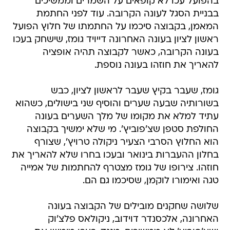
בהפועל עכו לא קופאים על השמרים וממשיכים
בבניית הסגל לעונה הקרובה. עוד לפני החתמת
המאמן, בקבוצה סיכמו על החתמתו של חלוץ הפועל
ראשון לציון בעונה האחרונה דייויד גומז, שישחק בעכו
בעונה הקרובה, כאשר לקבוצה תהיה אופציה
להאריך את חוזהו בעונה נוספת.
גומז, שעבר בקיץ שעבר לראשון לציון, כבש
בשורותיה שבעה שערים והוסיף שני בישולים, כשהוא
עתיד למלא את מקומו של מלך השערים בעונה
החולפת סטפן שצ'פוביץ'. מי שלא ימשיך בקבוצה
הוא החלוץ הסרבי הצעיר ניקולה טרויץ', שצורף
בחלון ההעברות בינואר ובעכו בחרו שלא להאריך את
חוזהו. צירופו של גומז מצטרף להחתמות של אמייה
טגה ואימורו לוקמן, שסיכמו גם הם.
שלושה שחקנים מובילים של הקבוצה בעונה
האחרונה, אלכסנדר דוידוב, ניקולאס פלצ'וק