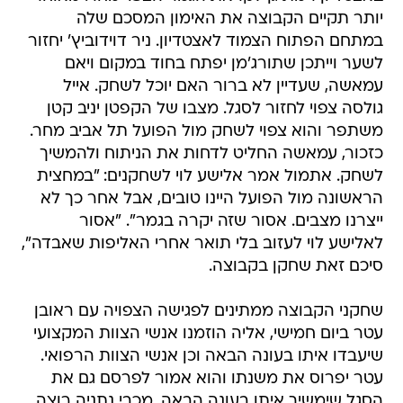
יותר תקיים הקבוצה את האימון המסכם שלה
במתחם הפתוח הצמוד לאצטדיון. ניר דוידוביץ' יחזור
לשער וייתכן שתורג'מן יפתח בחוד במקום ויאם
עמאשה, שעדיין לא ברור האם יוכל לשחק. אייל
גולסה צפוי לחזור לסגל. מצבו של הקפטן יניב קטן
משתפר והוא צפוי לשחק מול הפועל תל אביב מחר.
כזכור, עמאשה החליט לדחות את הניתוח ולהמשיך
לשחק. אתמול אמר אלישע לוי לשחקנים: "במחצית
הראשונה מול הפועל היינו טובים, אבל אחר כך לא
ייצרנו מצבים. אסור שזה יקרה בגמר". "אסור
לאלישע לוי לעזוב בלי תואר אחרי האליפות שאבדה",
סיכם זאת שחקן בקבוצה.
שחקני הקבוצה ממתינים לפגישה הצפויה עם ראובן
עטר ביום חמישי, אליה הוזמנו אנשי הצוות המקצועי
שיעבדו איתו בעונה הבאה וכן אנשי הצוות הרפואי.
עטר יפרוס את משנתו והוא אמור לפרסם גם את
הסגל שימשיך איתו בעונה הבאה. מכבי נתניה רוצה