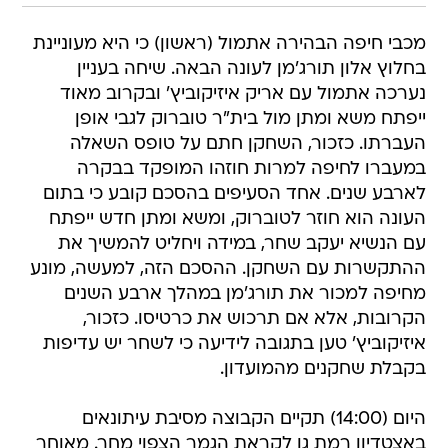
מכבי חיפה הבהירה אתמול (ראשון) כי היא מעוניינת
בחלוץ אלון תורג'מן לעונה הבאה. שיחה בעניין
נערכה אתמול עם אריק איזיקוביץ' ובקרוב מאוד
ייפתח משא ומתן מול בית"ר טוברוק לגבי אופן
העברתו. כזכור, השחקן חתם על טופס השאלה
במעברו לחיפה למרות חוזהו המופקד בבקרה
לארבע שנים. אחד הסעיפים בהסכם קובע כי בתום
העונה הוא חוזר לטוברוק, ומשא ומתן חדש ייפתח
עם הנשיא יעקב שחר, במידה ויחליט להמשיך את
ההתקשרות עם השחקן. ההסכם הזה, למעשה, מונע
מחיפה למכור את תורג'מן במהלך ארבע השנים
הקרובות, אלא אם תרכוש את כרטיסו. כזכור,
איזיקוביץ' טען בתגובה לידיעה כי לשחר יש עדיפות
בקבלת שחקנים מהמועדון.
היום (14:00) תקיים הקבוצה מסיבת עיתונאים
באצטדיון רמת גן לקראת הגמר הצפוי מחר. מאוחר