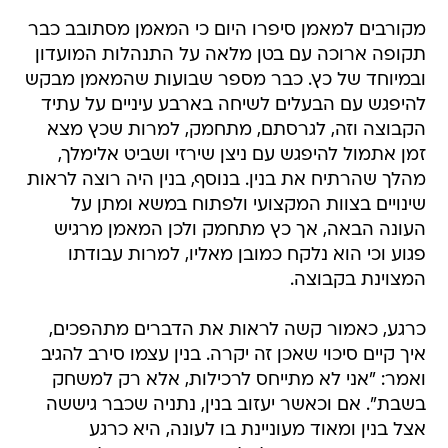
מקורבים למאמן סיפרו היום כי המאמן מסתובב כבר
תקופה ארוכה עם בטן מלאה על התנהלות המועדון
ובמיוחד של כץ. כבר מספר שבועות שהמאמן מבקש
להיפגש עם הבעלים לשיחה בארבע עיניים על עתיד
הקבוצה וזה, לגרסתם, מתחמק, למרות שכץ מצא
זמן אתמול להיפגש עם ניצן שירזי ושביט אלימלך,
מהלך שהרתיח את בנין. בנוסף, בנין היה רוצה לראות
שינויים בצוות המקצועי ולפתוח במשא ומתן על
העונה הבאה, אך כץ מתחמק ולכן המאמן מרגיש
פגוע וכי הוא נלקח כמובן מאליו, למרות עבודתו
המצוינת בקבוצה.
כרגע, כאמור קשה לראות את הדברים מתהפכים,
איך קיים סיכוי שאכן זה יקרה. בנין עצמו סירב להגיב
ואמר: "אני לא מתייחס לרכילות, אלא רק למשחק
בשבת". אם וכאשר יעזוב בנין, נתניה שכבר גיששה
אצל בנין ומאוד מעוניינת בו לעונה, היא כרגע