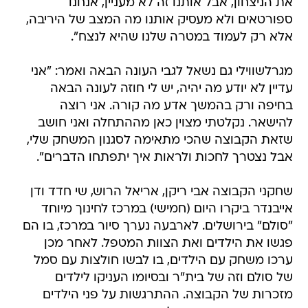
את הניצחון, אבל אותנו זה לא מעניין, אנחנו
ספורטאים ולא מעסיק אותנו מה המצב של היריבה,
אלא רק לעמוד במטרה שלנו שהיא לנצח".
מגרלשווילי גם נשאל לגבי העונה הבאה ואמר: "אני
עדיין לא יודע מה יהיה, יש לי חוזה לעונה הבאה
בחיפה ורק בהמשך אדע מה קורה. אני רוצה
להישאר. נקלטתי מצוין כאן מההתחלה ואני חושב
שזאת הקבוצה שהכי מתאימה לסגנון המשחק שלי,
אבל נצטרך לחכות ולראות איך יתפתחו הדברים".
שחקני הקבוצה אבי ריקן, אריאל הרוש, שי חדד ודן
אייבנדר ביקרו היום (חמישי) במרכז לחינוך מיוחד
"סולם" בירושלים. לארבעה נערך סיור במרכז, בו הם
פגשו את הילדים ואת הצוות המטפל. לאחר מכן
ערכו משחק עם הילדים, בו לבשו חולצות עם סמל
של סולם וזה של בית"ר ובסיומו העניקו לילדים
מזכרות של הקבוצה. ההתרגשות על פני הילדים