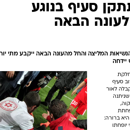
ענפים נוספים
קן סעיף בנוגע
לוח שידורים
לעונה הבאה
החידה של ספור
ארכיון מדורים
כתבו לנו
שיאות המליצה והחל מהעונה הבאה ייקבע מתי יורד
 יידחה
חלקת
ב סעיף
קבלה לאור
שניתנה
וה,
פחתת
יא ברורה:
יופחתו