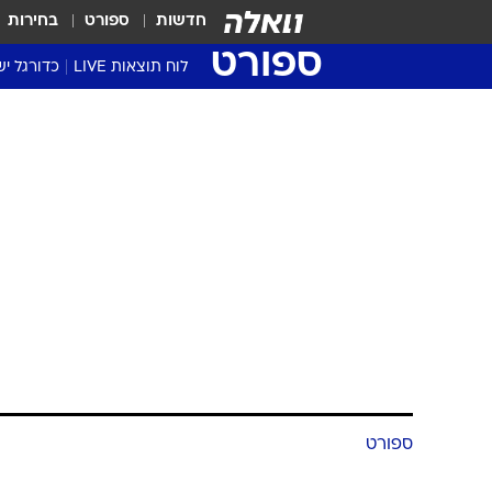
חדשות
ספורט
בחירות
ספורט
לוח תוצאות LIVE
כדורגל יש
ליגת העל Winner
סטט' ליגת
גביע המדי
גביע הטוט
שגרירים
נבחרות י
ליגה לאומ
ליגה א'
ספורט