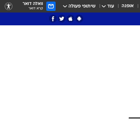
וואלה דואר
אופנה
עוד
שיתופי פעולה
קרא דואר
ציון 3
דאבל דריבל
י