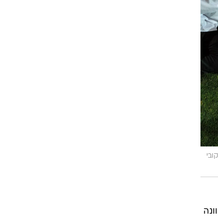
רוגבי וקריקט
גולף
ביליארד
תקצירים
קובי
ונה