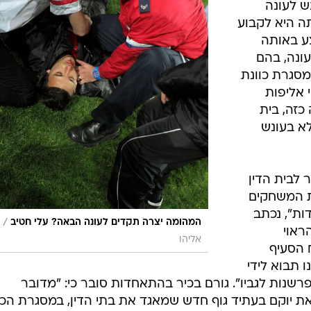
ש לעונה
ה היא לקבוע
ע באותה
ונה, בהם
סגרת כוונת
אליפות
כזה, בית
לא בעונש
שר לבית הדין
נת המשחקים
ות", נכתב
/
המהומה יצרה תקדים לעונה הבאה? עלי חטיב
ראוי
אליהו
 הסעיף
 תבוא לידי
פרשנות לגביו". גורם בכיר בהתאחדות סובר כי: "מדובר
 יוקם בעתיד גוף חדש שמאגד את בתי הדין, במסגרת הכו