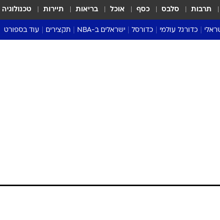
תרבות
סלבס
כסף
אוכל
בריאות
תיירות
טכנולוגיה
ראלי
כדורגל עולמי
כדורסל
ישראלים ב-NBA
תקצירים
עוד בספורט
ליגה אנגלית
ליגת העל
דני אבדיה
מונדיאל 2026
 העל
ליגה ספרדית
דאבל דריבל
NBA
נה
ליגה איטלקית
יורוליג וכדורסל אירופי
טבלאות
ו
ליגה גרמנית
ליגה לאומית
פודקאסטים
ליגה צרפתית
נבחרות ישראל בכדורסל
מסכמים מחזור
שראל
ליגת האלופות
כדורסל נשים
אבא של שבת
ית
הליגה האירופית
מעל הטבעת
דרום אמריקה
סערה בממלכה
טניס
טראש טוק
ספורט אמריקא
פוקר