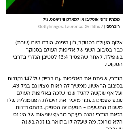
ממתין לרוני אוסליבן או למארק וויליאמס. ניל
/
רוברטסון
GettyImages, Laurence Griffiths
אלוף העולם בסנוקר, ג'ון היגינס, הודח היום (שבת)
כבר בסיבוב השני של אליפות העולם בסנוקר
בשפילד, לאחר שהפסיד 13:4 לסטיבן הנדרי בדרבי
הסקוטי.
הנדרי, שפתח את האליפות עם ברייק של 147 נקודות
בסיבוב הראשון, ממשיך להיראות מצוין גם בגיל 43,
ועל אף שקשה להגיד שמי שזכה באליפות העולם
שבע פעמים בעבר מזכיר את היכולת הפנומנלית שלו
משנות התשעים - הפעם זה הספיק. בהתמודדות
הזאת הנדרי נהנה בעיקר מרצף שגיאות של היגינס
הלא מרוכז, מה שעלה לו בתואר בו זכה בשנה