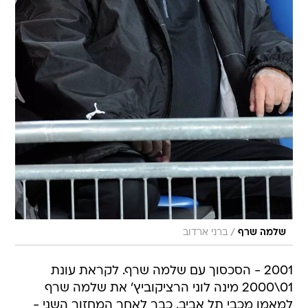
/
שלמה שרף
ברני ארדוב
2001 - הסכסוך עם שלמה שרף. לקראת עונת
01\2000 מינה לוני הרציקוביץ' את שלמה שרף
למאמן מכבי תל אביב. כבר לאחר המחזור השני -