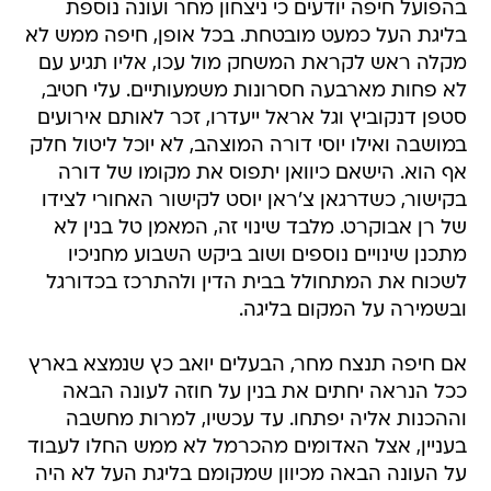
בהפועל חיפה יודעים כי ניצחון מחר ועונה נוספת
בליגת העל כמעט מובטחת. בכל אופן, חיפה ממש לא
מקלה ראש לקראת המשחק מול עכו, אליו תגיע עם
לא פחות מארבעה חסרונות משמעותיים. עלי חטיב,
סטפן דנקוביץ וגל אראל ייעדרו, זכר לאותם אירועים
במושבה ואילו יוסי דורה המוצהב, לא יוכל ליטול חלק
אף הוא. הישאם כיוואן יתפוס את מקומו של דורה
בקישור, כשדרגאן צ'ראן יוסט לקישור האחורי לצידו
של רן אבוקרט. מלבד שינוי זה, המאמן טל בנין לא
מתכנן שינויים נוספים ושוב ביקש השבוע מחניכיו
לשכוח את המתחולל בבית הדין ולהתרכז בכדורגל
ובשמירה על המקום בליגה.
אם חיפה תנצח מחר, הבעלים יואב כץ שנמצא בארץ
ככל הנראה יחתים את בנין על חוזה לעונה הבאה
וההכנות אליה יפתחו. עד עכשיו, למרות מחשבה
בעניין, אצל האדומים מהכרמל לא ממש החלו לעבוד
על העונה הבאה מכיוון שמקומם בליגת העל לא היה