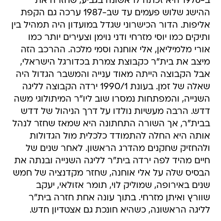
ב-1976 היא זכתה לראשונה בגביע, שחזרה את
ההישג שלוש פעמים עד שב-1987 ערכה גם הקפת
אליפות. הדור הכישרוני שגדל במועדון היה תמהיל בין
ותיקים כמו יוסי מזרחי ודני נוימן וצעירים יותר כמו
אורי מלמיליאן, אלי אוחנה וסמי מלכה. ההרכב הזה
מיצב את בית"ר כקבוצת צמרת בכדורגל הישראלי,
אבל הקבוצה הייתה מאוד ענייה והמשבר הגדול היה
שאלה של זמן. בעונת 1990/1 ירדה הקבוצה לליגה
השנייה, והמפתחות נמסרו שוב ליו"ר המיתולוגי משה
דדש. הרבה מעשיות נולדו על דרך הניהול של דדש
בבית"ר, אך השורה התחתונה היא שמאז שחזר לנהל
אותה היא החלה להתמודד כלכלית מול הגדולות
ולהחזיק שחקנים מהדרג הראשון. לאחר שנים של
חיים מהיד לפה ירדה בית"ר לליגה השנייה ובנתה את
הבסיס שלה על אלי אוחנה, שחזר מקדנציה של חמש
שנים באירופה, שמוליק לוי, תומר אזולאי, יעקב
שוורץ ואיתן מזרחי. בתוך עונה אחת חזרה בית"ר
לליגה הראשונה, כשהיא חונכת גם אצטדיון חדש.