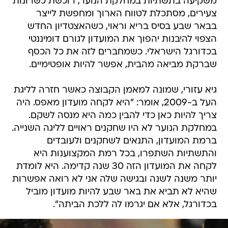
משקיעה בתשתיות במחלקת הנוער, רוכשת כשרונות
צעירים, מסתכלת לטווח הארוך ומחפשת לייצר
בבאר שבע בסיס בריא וראוי, כשהאצטדיון החדש
הצפוי להיבנות יהפוך את המועדון לגורם דומיננטי
בכדורגל הישראלי. כשמחברים לזה את כל הכסף
שברקת מביאה מהבית, אפשר להיות אופטימיים.
גיא עזורי, שמונה למאמן הקבוצה כאשר חזרה לליגת
העל ב-2009, אומר: "היא לקחה מועדון מאפס. היה
צריך להיות כאן כדי להבין כמה היא מנסה לשקם.
במחלקת הנוער לא היו שחקנים ראויים לליגה השנייה.
ברמת המועדון, התנאים לשחקנים ולעובדים
והתשתיות השתפרו, בכל רמת המקצוענות היא
לקחה את המועדון הזה 30 שנה קדימה. היא לומדת
יותר משנה לשנה ובגישה שלה אני לא רואה אפשרות
שהיא לא תביא את באר שבע להיות מועדון מוביל
בכדורגל, אלא אם יגרמו לה ללכת הביתה".