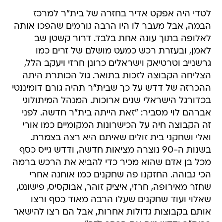
לטדי היה אפקט אדיר בחזרה של בית"ר למרכז
הבמה, אבל מעבר לו היו הרבה גורמים שהפכו אותה
לאלופה בתוך עונה אחת בלבד. דרור קשטן שב
לאמן, ובעזרת רכש כמעט מושלם של זרים כמו
גרשנייב וטרטיאק וישראלים כרונן חרזי ויעקב הלל,
הצליחה הקבוצה לזכות בתואר. גול הכותרת היתה
ההכרזה של דדש על כך שבית"ר תהיה גורם דומיננטי
בכדורגל הישראלי שנים ארוכות. המנהל המיתולוגי
אברהם לוי מסביר: "זאת הייתה בית"ר חדשה. לפני
זה הקבוצה חיה על הכישרונות המקומיים כמו אורי
ואלי ושחקני בית זולים שאיתם היא רצה בצמרת.
בשנות ה-90 נוצרה מציאות חדשה, ודדש גייס כסף
מכל בן אדם שהוא מכיר כדי להביא את הרכש ברמה
הכי גבוהה. החזקנו פה שחקנים כמו אוחנה אחרי
שחזר מאירופה, חרזי, איציק זוהר, אבוקסיס, פישונט,
שאלוי ועוד שחקנים שעלו הרבה מאוד כסף ורצו
אותם בקבוצות גדולות אחרות, אבל הם רצו להישאר