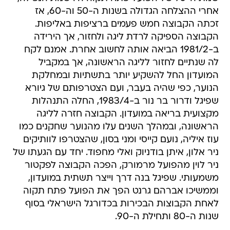
אחרי ההצלחה הגדולה בשנות ה-50 וה-60, אז
זכתה הקבוצה חמש פעמים ברציפות באליפות.
הקבוצה הספיקה לרדת ליגה ולחזור, אך הירידה
ב-1981/2 הביאה אותה לחשוב אחרת. אמנם לקח
לה שנתיים לחזור לליגה הראשונה, אך במקביל
המועדון החל להשקיע יותר בתשתיות ובמחלקת
הנוער, כפי שהיה בעבר, ועם הצטרפותם של גיורא
שפיגל ודרור בר נור ב-1983/4, החלה התנהלות
מקצועית בריאה במועדון. הקבוצה חזרה לליגה
הראשונה, ובמהלך השנים עלו מהנוער שחקנים כמו
עוז איליה, נועם קייסי ומני בסון, שהצטרפו לוותיקים
ניר אלון, איתן בודניוק ואלי מחפוד. יחד עם הגעתו של
ניר לוין מהפועל מרמורק, הפכה הקבוצה לפקטור
משמעותי. שפיגל בנה דרך וייצר תשתית במועדון,
וממשיכו אברהם גרנט הפך את הפועל פתח תקוה
לאחת הקבוצות הבכירות בכדורגל הישראלי בסוף
שנות ה-80 ותחילת ה-90.