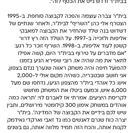
בבית"ר ודדש גייס את הכסף לזה".
בית"ר צברה עוצמה והפכה לקבוצה סוחפת. ב-1995
הצטרף אלי כהן "השריף" לבית"ר, ולאחר שנתיים של
דשדוש בנה שלד שהחזיר את הקבוצה למאבקי
אליפות ולזכייה ב-1997. על השלד הזה רץ דרור
קשטן לעוד אליפות, ב-1998. השריף זוכר כל רגע:
"אם מדברים על טירוף בבית"ר היום, קשה אפילו
לתאר את מה שהיה אז. רובי שפירא הגיע בזמנו
להפועל חיפה והיה משחק ראווה שנערך נגדם בצפון,
אני חושב שבטבריה, כשהיה מקום אולי ל-2,000
איש. כל אוהדי בית"ר מהצפון הגיעו, נדחסו שם מעל
6,000 איש, וכמעט ביטלו את המשחק מחשש
לקריסת היציעים. אמרתי אז לאברם לוי: 'תראה כמה
אוהדים במשחק אימון 300 קילומטר מירושלים, ותבין
שיש לכם בידיים את הקבוצה של המדינה'. בית"ר
יצרה כוח שגרם לאנשים כמו גד זאבי וארקדי גאידמק
לקנות אותה, והכח הזה תמיד מלווה אותה, גם בשנים