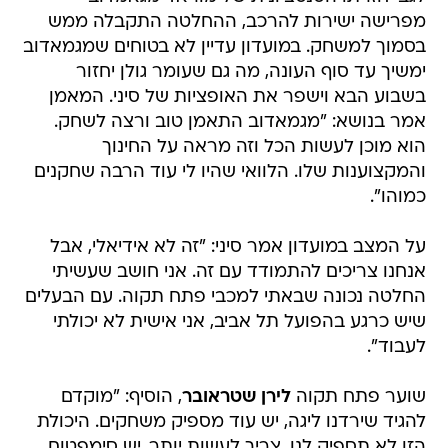
מפרישה ישירות להרכב, ההחלטה התקבלה ממש
בסמוך למשחק. במועדון עדיין לא בטוחים שמגמאדוב
ימשיך עד סוף העונה, מה גם שעומר גולן יחזור
בשבוע הבא וישפר את האופציות של סיני. המאמן
אמר בנושא: "מגמאדוב התאמן טוב ורצה לשחק.
הוא מוכן לעשות הכל וזה מראה על החינוך
והמקצוענות שלו. הלוואי שהיו לי עוד הרבה שחקנים
כמוהו".
על המצב במועדון אמר סיני: "זה לא אידיאלי, אבל
אנחנו צריכים להתמודד עם זה. אני חושב שעשיתי
החלטה נכונה שבאתי למכבי פתח תקוה. עם הבעלים
שיש כרגע בהפועל תל אביב, אני אישית לא יכולתי
לעבוד".
שוער פתח תקוה
לירן שטראובר
, הוסיף: "מוקדם
להגיד שירדנו ליגה, יש עוד מספיק משחקים. היכולת
הזו לא תספיק לנו, צריך לעשות יותר. יש סימפטום