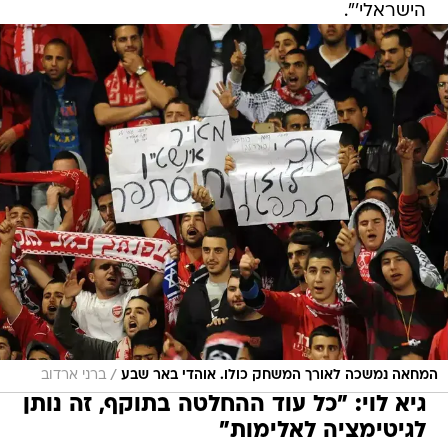
הישראלי'".
/
המחאה נמשכה לאורך המשחק כולו. אוהדי באר שבע
ברני ארדוב
גיא לוי: "כל עוד ההחלטה בתוקף, זה נותן
לגיטימציה לאלימות"