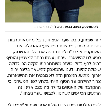
/
לא מתעסק בעונה הבאה. גיא לוי
ברני ארדוב
יוסי שבחון
, כובש שער הניצחון, קיבל מחמאות רבות
בסיום המשחק מהצוות המקצועי וההנהלה. אחד
השחקנים אמר: "כולם נתנו פה את הלב והנשמה,
מגיע לנו להישאר". שבחון עצמו נבחר למצטיין והוסיף:
"היה לחץ גדול וכשזה משתחרר זו הקלה הכי גדולה
שיכולה להיות. ידענו שהמאבק להישאר בליגה יהיה
ארוך ומתיש. הניצחון הזה לא מבטיח את ההישארות,
צריך להילחם עד הסוף. הייתי בלחץ לפני המשחק, כי
ההקרבה של האנשים גדולה וזה נכנס אלינו. זה
הרגעים הכי יפים לשחקן, לכבוש שער ניצחון".
לגבי החלטות בית הדין העליון אמר שבחון: "אמרו לי