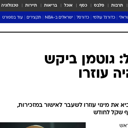
תרבות
סלבס
כסף
אוכל
בריאות
תיירות
טכנולוגיה
ראלי
כדורגל עולמי
כדורסל
ישראלים ב-NBA
תקצירים
עוד בספורט
ליגה אנגלית
ליגת העל
דני אבדיה
מונדיאל 2026
 העל
ליגה ספרדית
דאבל דריבל
NBA
נה
ליגה איטלקית
יורוליג וכדורסל אירופי
טבלאות
ו
ליגה גרמנית
ליגה לאומית
פודקאסטים
ליגה צרפתית
נבחרות ישראל בכדורסל
מסכמים מחזור
שראל
ליגת האלופות
כדורסל נשים
אבא של שבת
ית
הליגה האירופית
מעל הטבעת
דרום אמריקה
סערה בממלכה
טניס
טראש טוק
ספורט אמריקא
 גוטמן ביקש
פוקר