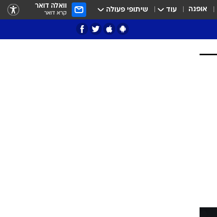
וואלה דואר
אופנה
עוד
שיתופי פעולה
קרא דואר
ציון 3
דאבל דריבל
י