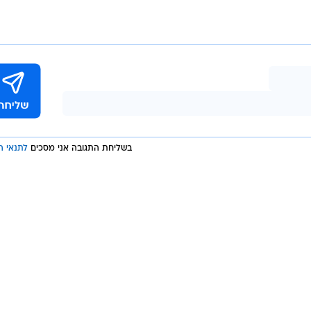
/
חוזר לעבוד עם גוטמן. אבוקסיס
ברני ארדוב
טריה בסוף
 לקראת
משחק הידידות מול נבחרת צ'כיה (שבת, 26
ל נבחרת גרמניה (חמישי, 31 במאי).
בשליחת התגובה אני מסכים
לתנאי ה