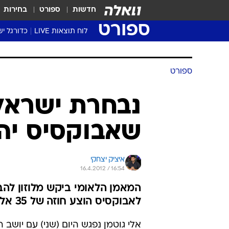
חדשות
ספורט
בחירות
ספורט
לוח תוצאות LIVE
כדורגל יש
ליגת העל Winner
סטט' ליגת
גביע המדי
גביע הטוט
שגרירים
נבחרות י
ליגה לאומ
ליגה א'
ספורט
נבחרת ישראל: