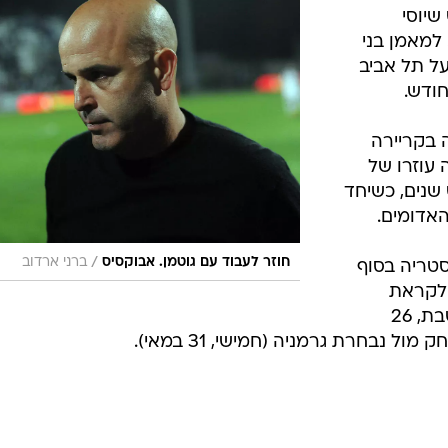
ה עוזרו
ענפים נוספים
לוח שידורים
החידה של ספור
ארכיון מדורים
כתבו לנו
א את מינוי עוזרו לשעבר לאישור במזכירות,
ראש
שיוסי
למאמן בני
על תל אביב
ונה בקריירה
 עוזרו של
שנים, כשיחד
האדומים.