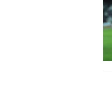
ט1
מחוץ לקווים
4-4-2
משרד החוץ
רץ על הקווים
ספורט בחקירה
סוגרים שנה
מונדיאל 2014
בראש ובראשונה
אליפות אפריקה 2015
יורו צעירות 2013
לונדון 2012
יורו 2012