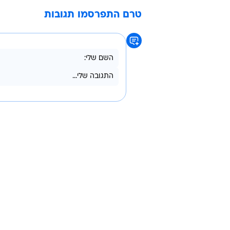
הנבחרת תצא למחנה האימונים באוס
חודש מאי, שם תערוך מחנה מקוצר
במאי) ולאחריו תמריא לליפצייג למשחק מו
נבחרת ישראל בוואלה! ספורט
יוסי אבוקסיס
אלי גוטמן
נבחרת ישראל
טרם התפרסמו תגובות