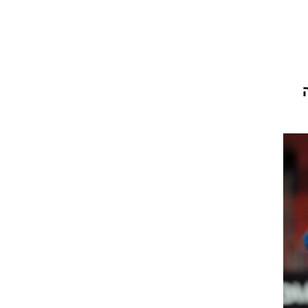
ט1
מחוץ לקווים
4-4-2
משרד החוץ
רץ על הקווים
ספורט בחקירה
סוגרים שנה
מונדיאל 2014
בראש ובראשונה
אליפות אפריקה 2015
יורו צעירות 2013
לונדון 2012
יורו 2012