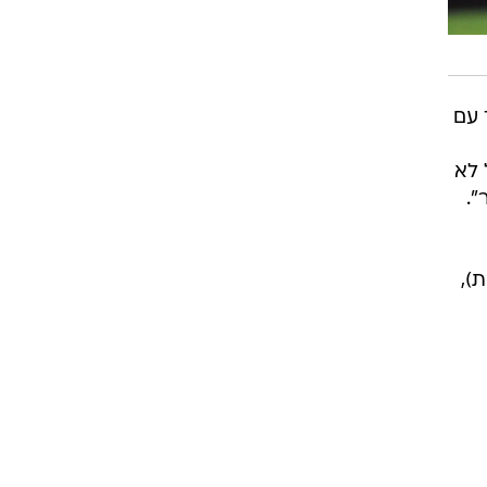
רוגבי וקריקט
גולף
ביליארד
תקצירים
 עם
 לא
".
ת),