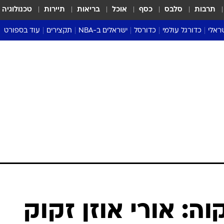
תרבות
סלבס
כסף
אוכל
בריאות
תיירות
טכנולוגיה
ראלי
כדורגל עולמי
כדורסל
ישראלים ב-NBA
תקצירים
עוד בספורט
ליגה אנגלית
ליגת העל
דני אבדיה
מונדיאל 2026
 העל
ליגה ספרדית
דאבל דריבל
NBA
נה
ליגה איטלקית
יורוליג וכדורסל אירופי
טבלאות
ו
ליגה גרמנית
ליגה לאומית
פודקאסטים
ליגה צרפתית
נבחרות ישראל בכדורסל
מסכמים מחזור
שראל
ליגת האלופות
כדורסל נשים
אבא של שבת
ית
הליגה האירופית
מעל הטבעת
דרום אמריקה
סערה בממלכה
טניס
טראש טוק
ספורט אמריקא
ה: אורי אוזן זקוק
פוקר