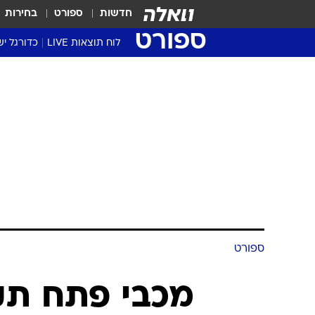
חדשות
ספורט
בחירות
ספורט
לוח תוצאות LIVE
כדורגל יש
ליגת העל Winner
סטט' ליגת
גביע המדי
גביע הטוט
שגרירים
נבחרות י
ליגה לאומ
ליגה א'
ספורט
מכבי פתח תקו