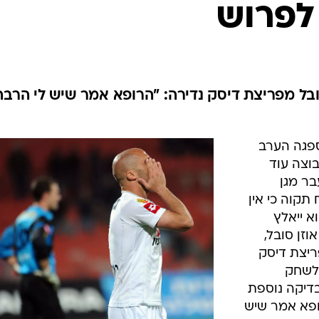
 לפרוש
ענפים נוספים
לוח שידורים
החידה של ספור
ארכיון מדורים
כתבו לנו
בל מפריצת דיסק נדירה: "הרופא אמר שיש לי הרבה
גה הערב
וצה עוד
ר מגן
תקוה כי אין
א ייאלץ
וזן סובל,
ריצת דיסק
 לשחק
בדיקה נוספת
רופא אמר שיש