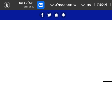
וואלה דואר
אופנה
עוד
שיתופי פעולה
קרא דואר
ציון 3
דאבל דריבל
י