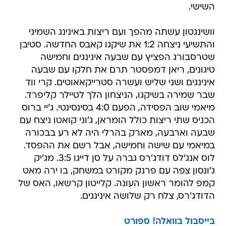
השישי.
וושינגטון עשתה מהפך ועם ריצות באינינג השמיני
והתשיעי ניצחה 1:2 את שיקגו קאבס החדשה. סטיבן
שטרסבורג הפציץ עם שבעה אינינגים וחמישה
טיגונים, ריאן דמפסטר תרם את חלקו עם שבעה
אינינגים ושני שליש ועשרה סטרייקאאוטים. קרי ווד
שבר שמירה בשיקגו, הניצחון הלך לטיילר קליפרד.
מיאמי שוב הפסידה, הפעם 4:0 בסינסינטי. ג'יי ברוס
הכניס שתי ריצות כולל הומראן, ג'וני קואטו ניצח עם
שבעה וארבעה, מארק בהרלי היה לא רע בבכורה
במיאמי עם שישה וחמישה, אבל רשם את ההפסד.
לוס אנג'לס דודג'רס גברה על סן דייגו 3:5. מג'יק
ג'ונסון צפה עם פרנק מקורט במשחק, בו ירה מאט
קמפ להומר ראשון העונה. קלייטון קרשאו, האס של
הדודג'רס, צלח רק שלושה אינינגים.
בייסבול בוואלה! ספורט