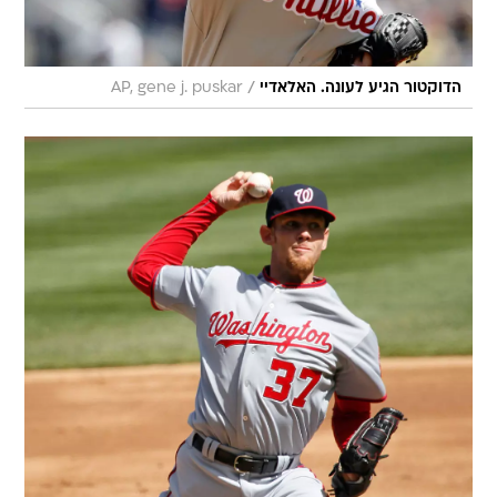
/
הדוקטור הגיע לעונה. האלאדיי
AP, gene j. puskar