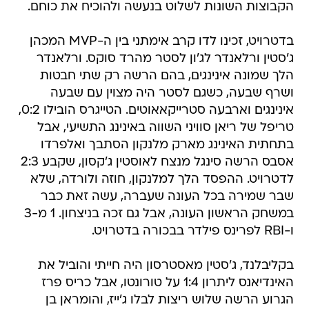
הקבוצות השונות לשלוט בנעשה ולהוכיח את כוחם.
בדטרויט, זכינו לדו קרב אימתני בין ה-MVP המכהן
ג'סטין ורלאנדר לג'ון לסטר מהרד סוקס. ורלאנדר
הלך שמונה אינינגים, בהם הרשה רק שתי חבטות
ושרף שבעה, כשגם לסטר היה מצוין עם שבעה
אינינגים וארבעה סטרייקאאוטים. הטייגרס הובילו 0:2,
טריפל של ריאן סוויני השווה באינינג התשיעי, אבל
בתחתית האינינג מארק מלנקון הסתבך ואלפרדו
אסבס הרשה סינגל מנצח לאוסטין ג'קסון, שקבע 2:3
לדטרויט. ההפסד הלך למלנקון, חוזה ולורדה, שלא
שבר שמירה בכל העונה שעברה, עשה זאת כבר
במשחק הראשון העונה, אבל גם זכה בניצחון. 1 מ-3
ו-RBI לפרינס פילדר בבכורה בדטרויט.
בקליבלנד, ג'סטין מאסטרסון היה חייתי והוביל את
האינדיאנס ליתרון 1:4 על טורונטו, אבל כריס פרז
הגרוע הרשה שלוש ריצות לבלו ג'ייז, והומראן בן