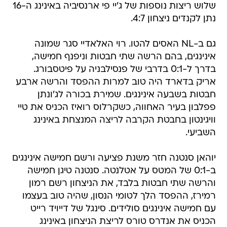
שלוש ריצות נוספות של ג'יי פי ארנסיביה באינינג ה-16
נתן לקנדים ניצחון 4:7.
גם ב-NL האסים להטו. רוי האלאדיי סגר שמונה
אינינגים, בהם הרשה שתי חבטות וניפנף חמישה,
בדרך ל-0:1 בדרבי של פנסילבניה על פיטסבורג.
אריק בדארד היה טוב למרות ההפסד והרשה ארבע
חבטות בשבעה אינינגים. שמירת בכורה לג'ונתן
פפלבון בעיר האחווה, כשקרלוס רואיז הכניס את טיי
וויגינטון בחבטת הקרבה לריצה המנצחת באינינג
השביעי.
יוהאן סנטנה חזר משנת פציעה ורשם חמישה אינינגים
ב-0:1 של המטס על אטלנטה. סנטנה טיגן חמישה
והרשה שתי חבטות בלבד, את הניצחון רשם רמון
רמירז, ההפסד הלך לטומי הנסון, שהיה טוב בעצמו
עם חמישה אינינגים סולידים. סינגל של דייויד רייט
הכניס את אנדרס טורס לריצת הניצחון באינינג