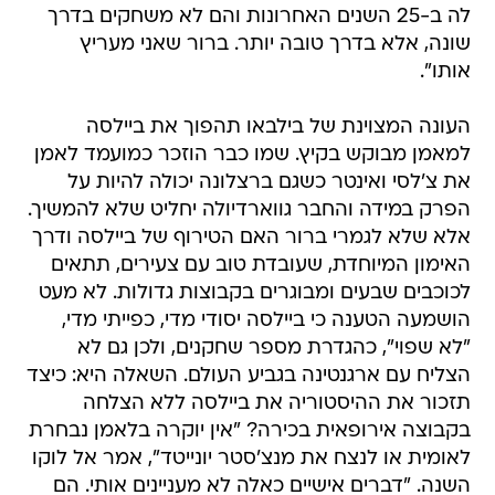
לה ב-25 השנים האחרונות והם לא משחקים בדרך
שונה, אלא בדרך טובה יותר. ברור שאני מעריץ
אותו".
העונה המצוינת של בילבאו תהפוך את ביילסה
למאמן מבוקש בקיץ. שמו כבר הוזכר כמועמד לאמן
את צ'לסי ואינטר כשגם ברצלונה יכולה להיות על
הפרק במידה והחבר גווארדיולה יחליט שלא להמשיך.
אלא שלא לגמרי ברור האם הטירוף של ביילסה ודרך
האימון המיוחדת, שעובדת טוב עם צעירים, תתאים
לכוכבים שבעים ומבוגרים בקבוצות גדולות. לא מעט
הושמעה הטענה כי ביילסה יסודי מדי, כפייתי מדי,
"לא שפוי", כהגדרת מספר שחקנים, ולכן גם לא
הצליח עם ארגנטינה בגביע העולם. השאלה היא: כיצד
תזכור את ההיסטוריה את ביילסה ללא הצלחה
בקבוצה אירופאית בכירה? "אין יוקרה בלאמן נבחרת
לאומית או לנצח את מנצ'סטר יונייטד", אמר אל לוקו
השנה. "דברים אישיים כאלה לא מעניינים אותי. הם