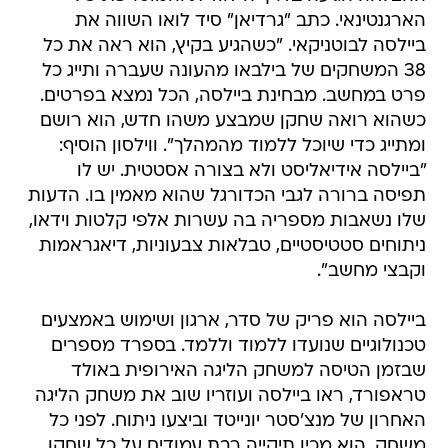
הארגנטינאי. כתב "גרדיאן" סיד לואו השווה את
ביילסה לבוטניקאי. "כשהגיע בקיץ, הוא ראה את כל
38 המשחקים של בילבאו מהעונה שעברה ותייג כל
פרט במחשב. מבחינת ביילסה, הכל נמצא בפרטים.
כשהוא רואה שחקן שמבצע משהו חדש, הוא רושם
ומתייג כדי שיוכל ללמוד מהמהלך". ווילסון הוסיף:
"ביילסה אידיאליסט ולא בצורה אסטטית. יש לו
תפיסה ברורה לגבי הכדורגל שהוא מאמין בו. הדעות
שלו נשאבות מספריה בה עשרות אלפי קלטות וידאו,
ניתוחים סטטיסטיים, טבלאות צבעוניות, דיאגראמות
וקבצי מחשב".
ביילסה הוא פריק של סדר, ארגון ושימוש באמצעים
טכנולוגיים שנועדו ללמוד וללמד. בספרד מספרים
שבזמן הטיסה למשחק הליגה האירופית באולד
טראפורד, ראו ביילסה ועוזריו שוב את משחק הליגה
האחרון של מנצ'סטר יונייטד וביצעו ניתוח. לפני כל
משחק, הוא מכין תיקייה רבת עמודים על כל שחקן