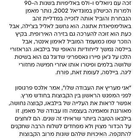
זכה עם ניואל'ס ו-ולס באליפויות בשנות ה-90
ולמרות הכישלון במונדיאל 2002, נותר מאמן
הנבחרת והוביל אותה לזכייה במדליית זהב
באולימפיאדת אתונה. הוא נחשב לאליל בצ'ילה, אבל
כעת הוא זוכה להערכה גם בזירה האירופית. בקיץ
הוזכר שמו כמועמד המוביל לאימון אינטר, אבל
ביילסה נמשך לייחודיות והאופי של בילבאו. הנראזורי
הלכו על ג'אן פיירו גאספריני שדוגל גם הוא בשיטת
שלושה בלמים ופיטרו אותו אחרי חמישה מחזורי
ליגה. ביילסה, לעומת זאת, פורח.
"אני מעריץ את העבודה שלו", אמר אלכס פרגוסון
לפני המפגש הראשון בין הקבוצות בחודש מרץ.
אפשר לראות את העלייה של בילבאו, קבוצה נחושה,
מאורגנת ומאמינה בעצמה וזו עבודה של מאמן. זו
בילבאו הטובה ביותר שראיתי זה שנים. הם לוחצים
על הכדור מצוין ולא מפחדים לשלוח הרבה שחקנים
להתקפה. האיכויות שלהם שונות מרוב הקבוצות