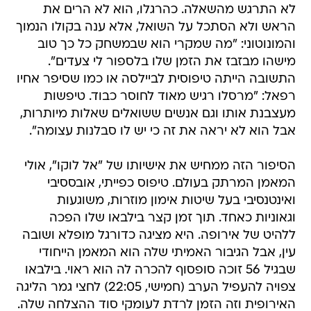
לא התרגש מהשאלה. כהרגלו, הוא לא הרים את
הראש ולא הסתכל על השואל, אלא ענה בקולו הנמוך
והמונוטוני: "מה שמקרי הוא שבמשחק כל כך טוב
מישהו מבזבז את הזמן שלו בלספור לי צעדים".
התשובה הייתה טיפוסית לביילסה או כמו שסיפר אחיו
רפאל: "מרסלו רגיש מאוד לחוסר כבוד. טיפשות
מעצבנת אותו וגם אנשים ששואלים שאלות מיותרות,
אבל הוא לא יראה את זה כי יש לו סבלנות עצומה".
הסיפור הזה ממחיש את אישיותו של "אל לוקו", אולי
המאמן המרתק בעולם. טיפוס כפייתי, אובססיבי
ואינטנסיבי בעל שיטות אימון מוזרות, משוגעות
וגאוניות כאחד. תוך זמן קצר בילבאו שלו הפכה
ללהיט של אירופה. היא מציגה כדורגל מופלא ושובה
עין, אבל הגיבור האמיתי שלה הוא המאמן הייחודי
שבגיל 56 זוכה סופסוף להכרה לה הוא ראוי. בילבאו
צפויה להעפיל הערב (חמישי, 22:05) לחצי גמר הליגה
האירופית וזה הזמן לרדת לעומקי סוד ההצלחה שלה.