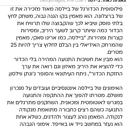
/
וגאוניות כאחד. ביילסה
GettyImages, Phil Cole
פילוסופית הכדורגל של ביילסה מאוד מזכירה את זו
של ברצלונה. הוא מאמין בקו הגנה גבוה, משחק לחץ
בלתי פוסק שיביא לכך שהקבוצה שלו תרוויח את
הכדור כמה שיותר קרוב לשער היריב, ומסירות
קצרות ומהירות. "ביילסה, כמו אריגו סאקי, מאמין
שהמרחק האידיאלי בין הבלם לחלוץ צריך להיות 25
מטרים.
הוא מבין את חשיבות התנועה המהירה בלי הכדור
כדי להוציא את היריב מאיזון וגם רואה את ערך
החזקת הכדור", ניתח העיתונאי והסופר ג'ונתן ווילסון.
האימונים של ביילסה אינטנסיביים ועובדים על סנכרון
מושלם. מטרתו להפוך את ההתקפה והתנועה
במגרש לאוטומטית ומכאנית. השחקנים מתרגלים את
התנועה כשהם רצים כחבורה מתואמת מנקודה
לנקודה. המאמן נוהג לעצור ולהדגים, כשלא אחת
הוא נעזר במחשב נייד או באייפד. אימוני הגבהה