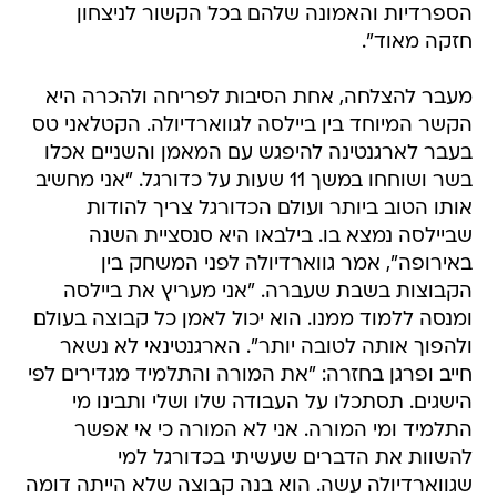
הספרדיות והאמונה שלהם בכל הקשור לניצחון
חזקה מאוד".
מעבר להצלחה, אחת הסיבות לפריחה ולהכרה היא
הקשר המיוחד בין ביילסה לגווארדיולה. הקטלאני טס
בעבר לארגנטינה להיפגש עם המאמן והשניים אכלו
בשר ושוחחו במשך 11 שעות על כדורגל. "אני מחשיב
אותו הטוב ביותר ועולם הכדורגל צריך להודות
שביילסה נמצא בו. בילבאו היא סנסציית השנה
באירופה", אמר גווארדיולה לפני המשחק בין
הקבוצות בשבת שעברה. "אני מעריץ את ביילסה
ומנסה ללמוד ממנו. הוא יכול לאמן כל קבוצה בעולם
ולהפוך אותה לטובה יותר". הארגנטינאי לא נשאר
חייב ופרגן בחזרה: "את המורה והתלמיד מגדירים לפי
הישגים. תסתכלו על העבודה שלו ושלי ותבינו מי
התלמיד ומי המורה. אני לא המורה כי אי אפשר
להשוות את הדברים שעשיתי בכדורגל למי
שגווארדיולה עשה. הוא בנה קבוצה שלא הייתה דומה