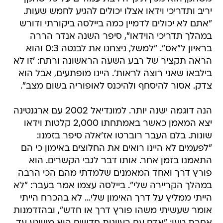
יריב ותדריכי וידאו אצלו יכולים להגיע לחמש שעות.
"אתם לא יכולים לדמיין כמה ביילסה ביקורתי ודורש
במהלך תדריכי הוידאו", סיפר השנה אנדר הררה
בראיון ל"אס". "למשל, ניצחנו את לבנטה 0:3 והוא
הראה תקציר של רבע השעה הראשונה ורתח: 'זו לא
בילבאו שאני רוצה לראות'. היינו מופתעים, אבל הוא
צדק. אסור להיסחף ולהיכנס לאופוריה בשום מצב".
הנה דוגמה ישנה יותר. למונדיאל 2002 עם ארגנטינה
יצא המאמן כאשר באמתחתו 2,000 קלטות וידאו
שונות. בלם העבר רוברטו אז'אלה סיפר בזמנו:
"לפעמים לא היינו רואים את החלוצים באימון כי הם
התאמנו בזמן אחר. אותו דבר לגבי הקשרים. הוא
פורץ דרך ואחד המאמנים שלמדתי מהם הכי הרבה
במהלך הקריירה שלי". ביילסה עצמו אמר בעבר: "לא
הייתי ממליץ על דרך האימון שלי... לא בהכרח הייתי
אומר שעשיתי משהו פורץ דרך או חדש", ובהזדמנות