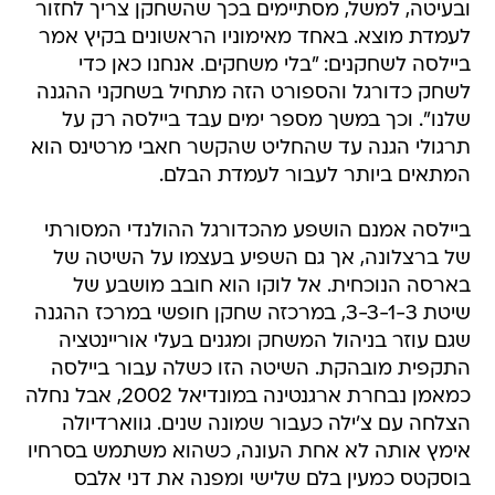
ובעיטה, למשל, מסתיימים בכך שהשחקן צריך לחזור
לעמדת מוצא. באחד מאימוניו הראשונים בקיץ אמר
ביילסה לשחקנים: "בלי משחקים. אנחנו כאן כדי
לשחק כדורגל והספורט הזה מתחיל בשחקני ההגנה
שלנו". וכך במשך מספר ימים עבד ביילסה רק על
תרגולי הגנה עד שהחליט שהקשר חאבי מרטינס הוא
המתאים ביותר לעבור לעמדת הבלם.
ביילסה אמנם הושפע מהכדורגל ההולנדי המסורתי
של ברצלונה, אך גם השפיע בעצמו על השיטה של
בארסה הנוכחית. אל לוקו הוא חובב מושבע של
שיטת 3-3-1-3, במרכזה שחקן חופשי במרכז ההגנה
שגם עוזר בניהול המשחק ומגנים בעלי אוריינטציה
התקפית מובהקת. השיטה הזו כשלה עבור ביילסה
כמאמן נבחרת ארגנטינה במונדיאל 2002, אבל נחלה
הצלחה עם צ'ילה כעבור שמונה שנים. גווארדיולה
אימץ אותה לא אחת העונה, כשהוא משתמש בסרחיו
בוסקטס כמעין בלם שלישי ומפנה את דני אלבס