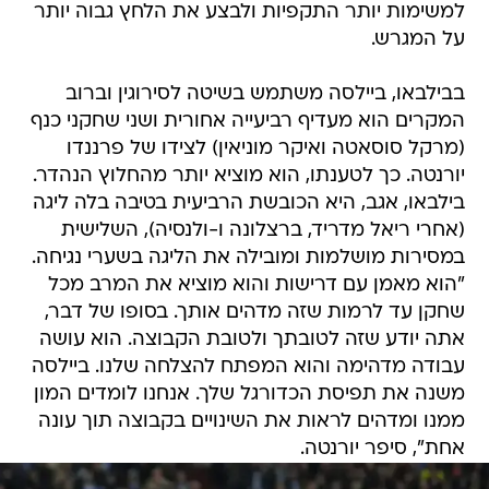
למשימות יותר התקפיות ולבצע את הלחץ גבוה יותר
על המגרש.
בבילבאו, ביילסה משתמש בשיטה לסירוגין וברוב
המקרים הוא מעדיף רביעייה אחורית ושני שחקני כנף
(מרקל סוסאטה ואיקר מוניאין) לצידו של פרננדו
יורנטה. כך לטענתו, הוא מוציא יותר מהחלוץ הנהדר.
בילבאו, אגב, היא הכובשת הרביעית בטיבה בלה ליגה
(אחרי ריאל מדריד, ברצלונה ו-ולנסיה), השלישית
במסירות מושלמות ומובילה את הליגה בשערי נגיחה.
"הוא מאמן עם דרישות והוא מוציא את המרב מכל
שחקן עד לרמות שזה מדהים אותך. בסופו של דבר,
אתה יודע שזה לטובתך ולטובת הקבוצה. הוא עושה
עבודה מדהימה והוא המפתח להצלחה שלנו. ביילסה
משנה את תפיסת הכדורגל שלך. אנחנו לומדים המון
ממנו ומדהים לראות את השינויים בקבוצה תוך עונה
אחת", סיפר יורנטה.