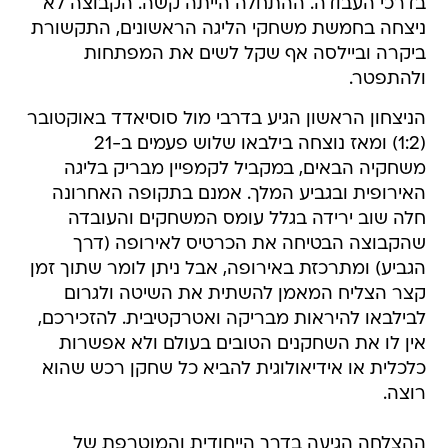
בדרכי העבודה. ההתחלה הייתה קשה. הקבוצה לא
ניצחה בחמשת משחקי הליגה הראשונים, התקשורת
ביקרה וביילסה אף שקל לשים את המפתחות
ולהתפטר.
הניצחון הראשון הגיע בדרבי מול סוסיאדד באוקטובר
(1:2) ומאז נוצחה בילבאו שלוש פעמים ב-21
משחקיה הבאים, במקביל לקמפיין מבריק בליגה
האירופית ובגביע המלך. אמנם בתקופה האחרונה
חלה שוב ירידה בגלל עומס המשחקים והעובדה
שהקבוצה הבטיחה את הכרטיס לאירופה (דרך
הגביע) ומתרכזת באירופה, אבל ניתן לומר שתוך זמן
קצר הצליח המאמן להשתית את השיטה ולגרום
לבילבאו להיראות מבריקה ואטרקטיבית. להזכירכם,
אין לו את השחקנים הטובים בעולם ולא אפשרות
כלכלית או אידיאולוגית להביא כל שחקן רכש שהוא
רוצה.
ההצלחה הגיעה בדרך הייחודית והמוטרפת של