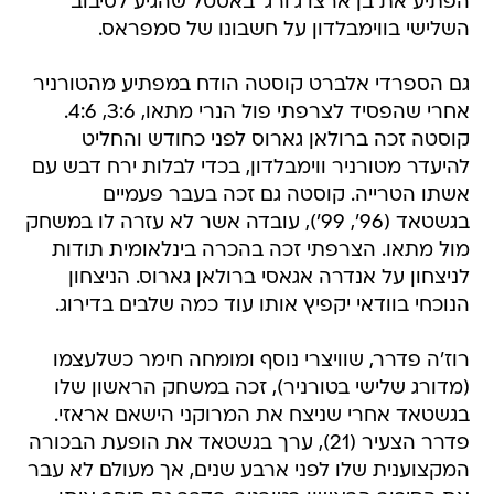
הפתיע את בן ארצו ג'ורג' באסטל שהגיע לסיבוב
השלישי בווימבלדון על חשבונו של סמפראס.
גם הספרדי אלברט קוסטה הודח במפתיע מהטורניר
אחרי שהפסיד לצרפתי פול הנרי מתאו, 3:6, 4:6.
קוסטה זכה ברולאן גארוס לפני כחודש והחליט
להיעדר מטורניר ווימבלדון, בכדי לבלות ירח דבש עם
אשתו הטרייה. קוסטה גם זכה בעבר פעמיים
בגשטאד (96', 99'), עובדה אשר לא עזרה לו במשחק
מול מתאו. הצרפתי זכה בהכרה בינלאומית תודות
לניצחון על אנדרה אגאסי ברולאן גארוס. הניצחון
הנוכחי בוודאי יקפיץ אותו עוד כמה שלבים בדירוג.
רוז'ה פדרר, שוויצרי נוסף ומומחה חימר כשלעצמו
(מדורג שלישי בטורניר), זכה במשחק הראשון שלו
בגשטאד אחרי שניצח את המרוקני הישאם אראזי.
פדרר הצעיר (21), ערך בגשטאד את הופעת הבכורה
המקצוענית שלו לפני ארבע שנים, אך מעולם לא עבר