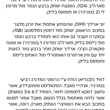
הלילה בשמינית גמר טורניר ניופורט מול רובי ג'ינפרי
מארה"ב (124). המנצח ישחק ברבע הגמר מול מרטין
לי (2 בטורניר) או תומאס בלייק.
יוני ארליך (599), שהפתיע אתמול את יורגן מלצר
בסיבוב הראשון, ישחק מול ז'סטין גימלסטוב (158),
ובמקרה ויעבור גם אותו הוא יתמודד ברבע הגמר
מול ג'יימס בלייק מארה"ב (מדורג 1 בטורניר) או אוטה
פוקארק הצ'כי. ארליך ישחק מחר ברבע גמר הזוגות
יחד עם וויין ארתורס האוסטרלי מול האחים ג'יימס
ותומאס בלייק.
דוויד נלבנדיאן הודח ע"י הרומני המדורג רביעי
בטורניר, אנדריי פאבל. הפינאליסט מווימבלדון, אשר
נחשב דווקא למומחה חימר, הפסיד 6:7 3:6 במשחק
אשר נדחה מאתמול בגלל הגשם. פאבל אמור לפגוש
בסיבוב הבא את השוויצרי הוותיק מארק רוסה, אשר