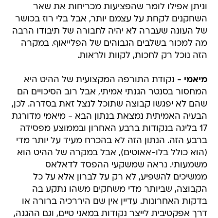
וניתן אפילו לומר שהפציעות מכריחות את שאר
השחקנים לקחת על עצמם יותר, אבל בלי רוז בכושר
של העונה שעברה לא יהיה לחבורה של תיבודו הרבה
מה למכור בשלבים הגבוהים של הפלייאוף. במקרה
הזה נוכל רק לחכות, לקוות ולראות.
מיאמי -
נקודת התורפה המקצועית של ההיט היא
המחסור בסנטר הגנתי אמיתי, אבל רוב הסיכויים הם
שהם לא יפגשו קבוצה שתוכל לנצל זאת בסדרה. לכן,
הבעיה האמיתית נמצאת בנתון הבא - מיאמי מדורגת
17 בליגה בנקודות ברבע האחרון ובממוצע מפסידה
ברבע הזה. הנתון הזה לא בהכרח מעיד על יותר מדי
(הוא כולל בלו-אאוטים), אבל במקרה של ההיט הוא
משמעותי. נראה שמשקעי ההפסד לדאלאס
ממשיכים להשפיע, לא רק על לברון אלא על כל
הקבוצה, שביותר מדי משחקים משהו נתקע בה
בדקות האחרונות. עדיין אין שם היררכיה ברורה או
דרך אפקטיבית לייצר נקודות במאני טיים, וגם ההגנה,