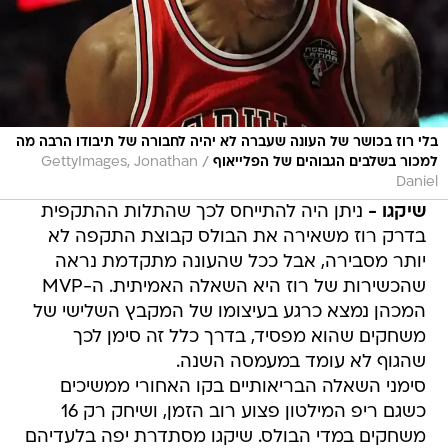
בלי רוז בכושר של העונה שעברה לא יהיה לחבורה של תיבודו הרבה מה
/
למכור בשלבים הגבוהים של הפלייאוף
GettyImages, Jonathan
Daniel
שיקגו -
ניתן היה להתייחס לכך שהתלות ההתקפית
בדרק רוז משאירה את הבולס קבוצת התקפה לא
יותר מסבירה, אבל ככל שהעונה מתקדמת נראה
שהכשירות של רוז היא השאלה האמיתית. ה-MVP
המכהן נמצא כרגע בעיצומו של המקבץ השלישי של
משחקים שהוא מפסיד, בדרך כלל זה סימן לכך
שהגוף לא עומד במעמסה השנה.
סימני השאלה הבריאותיים בקו האחורי ממשיכים
כשגם ריפ המילטון פצוע רוב הזמן, ושיחק רק 16
משחקים במדי הבולס. שיקגו מסתדרת יפה בלעדיהם