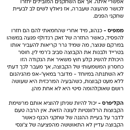
אפשרי איתה. אך אם השחקנים המובילים יחזרו
לכושר מהעונה שעברה, אז ניאלץ לשים לב לבעיית
שחקני הפנים.
ממפיס -
כנהוג, מיד אחרי שהחמאתי להם הם חזרו
להפסיד, כאשר החזרה של זאק רנדולף פגעה במשהו
במרקם שנוצר, מה שמיד גרר קריאות להעביר אותו
בטרייד ולבנות את הקבוצה סביב ג'רמי לין. חוסר
היכולת להשיג קלע חוץ משאיר את הנקודה הזו
כחסרון המשמעותי של הקבוצה, אך מעבר לכך דעתי
לא השתנתה במיוחד - מדובר במאץ'-אפ מהגיהנום
ללא מעט קבוצות, כשהבעיה המרכזית היא שעושה
רושם שאוקלהומה סיטי היא לא אחת מהן.
הקליפרס -
יכול להיות שניתן להוציא אותם מרשימת
הקבוצות הרלוונטיות לעונה הזאת. אין הרבה טעם
לדבר על בעיית ההגנה של שחקני הכנף כאשר
הקבוצה עדיין לא התאוששה מהפציעה של צ'ונסי