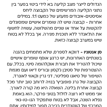
הגדולים לייצר מצב קליעה בא לידי ביטוי בפער בין
נתוני הקליעה המרשימים של הקבוצה ליחס
אסיסטים-איבודים מזעזע של כמעט 1:1. במילים
אחרות - קבוצה שיש לה שומרים אישיים שמסוגלים
להקשות על אחד או שניים מהשלושה, עשויה לחשוף
את הת'אנדר ללא תוכנית מגירה. אך בכלל לא בטוח
שיש במערב קבוצה כזאת.
סן אנטוניו -
דווקא לספרס, שלא מתמחים בהגנה
בשנתיים האחרונות, יש כרגע אוסף שומרים אישיים
שיכול להטריד את חבורת אוקלהומה סיטי. בכלל, עם
ההצטרפות של סטיבן ג'קסון ובוריס דיאו ועם מגמת
השיפור של טיאגו ספליטר, דני גרין וקאווי לאונרד,
הקבוצה של גרג פופוביץ' בנויה לרוחב טוב יותר מכל
קבוצה אחרת בליגה. השאלה היא מה קורה לאורך.
אני ממש לא רוצה לזלזל בטוני פרקר, הוא באמת
נפלא השנה, אבל לא בטוח שתפקיד הגו-טו-גאי
המרכזי של קונטנדרית בכירה תפור למידותיו. אתם