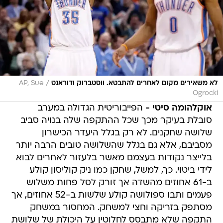
/
לא משאירים מקום לאחרים להתבטא. ווסטברוק ודוראנט
AP, Sue
Ogrocki
אוקלהומה סיטי -
הפייבוריטית הגדולה במערב
סובלת בעיקר מכך שכל ההתקפה שלה בנויה סביב
שלושה שחקנים. לא רק בגלל היעדר הכישרון
מסביבם, אלא גם בגלל שהשלושה טובים הרבה יותר
בלייצר נקודות בעצמם מאשר בלעזור לאחרים לבוא
לידי ביטוי. כך, למשל, שחקן כמו ניק קוליסון קולע
ב-61 אחוזים מהשדה אך זורק לסל פחות משלוש
פעמים ותבו ספולושה קולע שלשות ב-52 אחוזים, אך
מסתפק בזריקה וחצי למשחק. המחסור במשחק
התקפה שלא מתבסס לחלוטין על היכולת של שלושת