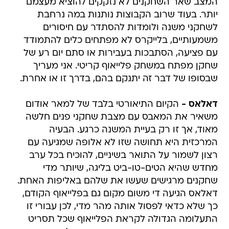
המצב שאר השחקנים לא נזקקים להוציא מעצמם
יותר. בעוד שרוב הקבוצות נותנות במה נרחבת
לשחקני משנה ולומדות להסתדר עם חיסורים
משמעותיים, בלייקרס לא מפתחים כלים להתמודד
עם פציעה, הסתבכות בעבירות או סתם יום רע של
שחקן מפתח במשחק פלייאוף קריטי. אני מעריך
שבסופו של דבר זה יתנקם בהם, בדרך זו או אחרת.
דאלאס -
הקיום התיאורטי בלבד של למאר אודום
משאיר את המאבס עם מצבת שחקני פנים חלשה
מאוד, אך זו רק בעיית המשנה כרגע. הבעיה
המרכזית היא תחושה שזו לא אלופה שמגיעה עם
רצון לשמור על התואר בשיניים, להוכיח בכל ערב
מחדש שהיא הטים-טו-ביט בליגה, שיותר מדי
שחקנים מרגישים שעשו את שלהם באליפות האחת.
דאלאס הגיעה די משום מקום גם בפלייאוף הקודם,
כך שלא כדאי לפסול אותה מהר מדי, לכן עבורי זו
התעלומה הגדולה לקראת הפלייאוף שכל תסריט