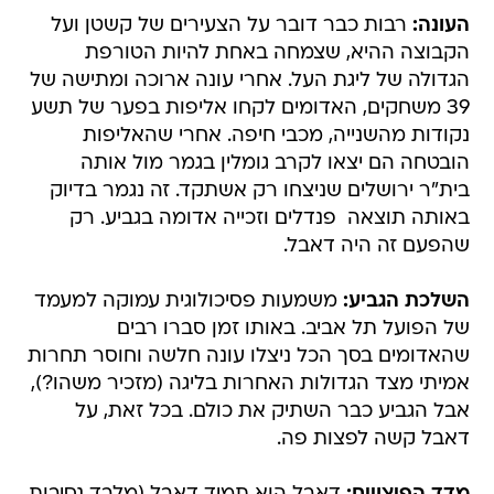
העונה:
רבות כבר דובר על הצעירים של קשטן ועל
הקבוצה ההיא, שצמחה באחת להיות הטורפת
הגדולה של ליגת העל. אחרי עונה ארוכה ומתישה של
39 משחקים, האדומים לקחו אליפות בפער של תשע
נקודות מהשנייה, מכבי חיפה. אחרי שהאליפות
הובטחה הם יצאו לקרב גומלין בגמר מול אותה
בית"ר ירושלים שניצחו רק אשתקד. זה נגמר בדיוק
באותה תוצאה  פנדלים וזכייה אדומה בגביע. רק
שהפעם זה היה דאבל.
השלכת הגביע:
משמעות פסיכולוגית עמוקה למעמד
של הפועל תל אביב. באותו זמן סברו רבים
שהאדומים בסך הכל ניצלו עונה חלשה וחוסר תחרות
אמיתי מצד הגדולות האחרות בליגה (מזכיר משהו?),
אבל הגביע כבר השתיק את כולם. בכל זאת, על
דאבל קשה לפצות פה.