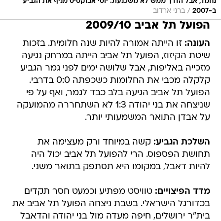
נחמד, אבל הדרך ממש לא משכנעת. יוסי אבוקסיס מניף את הגביע
/
ב-2007
ברני ארדוב
הפועל תל אביב 2009/10
העונה:
זו הייתה אמורה להיות שנה חלומית. בזכות
שיטת הקיזוז, הפועל תל אביב הייתה במרחק נגיעה
מזכייה באליפות, אבל שלושה ימים לפני גמר הגביע
קלקלה מכבי את החלומות כשכפתה 0:0 בדרבי.
הפועל תל אביב הגיעה בלב כבד לגמר, ואף על פי
שניצחה את בני יהודה 1:3 לא השתחררה מהמועקה
על אבדן התואר המשמעותי יותר.
השלכת הגביע:
קשה במיוחד ורק מעצימה את
תחושת הפספוס. הרי להפועל תל אביב יכול היה
להיות דאבל, במקומו היא תסתפק בתואר משני.
מדד הפיצויים:
טוויסט מפתיע וכמעט חסר תקדים
בכדורגל הישראלי. בשבת ניצחה הפועל תל אביב את
בית"ר ירושלים, חיפה מעדה מול בני יהודה והדאבל