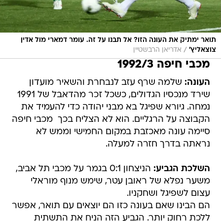
תואר ימתיק את העונה הזו? אל תבנו על זה. עומר דמארי מול אדין
/
צוצאליץ'
אדריאן הרבשטיין
מכבי חיפה 1992/3
העונה:
שלמה שרף עזב לנבחרת והשאיר מועדון
שירד מנכסיו הגדולים, כשכל זכר מהדאבל של 1991
נמחה. גיורא שפיגל בא מבני יהודה כדי להעמיד את
הקבוצה על הרגליים. הוא לא הצליח בכך  מכבי חיפה
סיימה עונה מאכזבת במקום החמישי וממש לא
נראתה בדרך חזרה למעלה.
השלכת הגביע:
הניצחון 0:1 בגמר על מכבי תל אביב,
משער נפלא של ראובן עטר, שימש מנוף מוראלי
עצום לשפיגל ושחקניו.
הם הבינו שאם בעונה כזו הם יוצאים עם תואר, אפשר
ללכת רחוק יותר. הגביע הזה הניח את התשתית