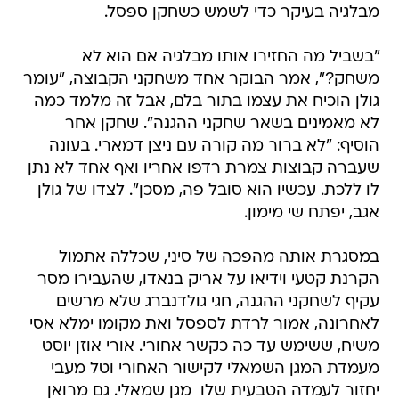
מבלגיה בעיקר כדי לשמש כשחקן ספסל.
"בשביל מה החזירו אותו מבלגיה אם הוא לא
משחק?", אמר הבוקר אחד משחקני הקבוצה, "עומר
גולן הוכיח את עצמו בתור בלם, אבל זה מלמד כמה
לא מאמינים בשאר שחקני ההגנה". שחקן אחר
הוסיף: "לא ברור מה קורה עם ניצן דמארי. בעונה
שעברה קבוצות צמרת רדפו אחריו ואף אחד לא נתן
לו ללכת. עכשיו הוא סובל פה, מסכן". לצדו של גולן
אגב, יפתח שי מימון.
במסגרת אותה מהפכה של סיני, שכללה אתמול
הקרנת קטעי וידיאו על אריק בנאדו, שהעבירו מסר
עקיף לשחקני ההגנה, חגי גולדנברג שלא מרשים
לאחרונה, אמור לרדת לספסל ואת מקומו ימלא אסי
משיח, ששימש עד כה כקשר אחורי. אורי אוזן יוסט
מעמדת המגן השמאלי לקישור האחורי וטל מעבי
יחזור לעמדה הטבעית שלו  מגן שמאלי. גם מרואן