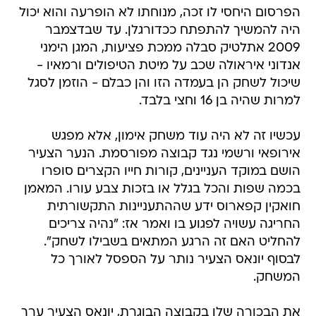
הפרסום היחסי לו זכה, מנוחתו לא הופרעה והוא יכול
היה להמשיך להתפתח ככדורגלן. עד שבדצמבר
2009 אתלטיק סבלה ממכת פציעות, המגן הימני
אנדוני איראולה שכב על מיטת הטיפולים ורמאיו -
שיכול לשחק הן בעמדה הזו והן כבלם - הוזמן לסגל
למרות שהיה בן 16 וחצי בלבד.
עכשיו זה לא היה עוד משחק אימון, אלא מפגש
אירופאי ורשמי נגד קבוצה מפורסמת. הנער הצעיר
הושם במוקד העניינים, קורות חייו הקצרים סופרו
בכמה שפות והכל בגלל או בזכות צבע עורו. המאמן
חואקין קפארוס ידע שההתעניינות התקשורתית
החריגה עשויה לפגוע בו ואמר אז: "נהיה צריכים
להחליט האם זה הרגע המתאים בשבילו לשחק".
לבסוף יונאס הצעיר נותר על הספסל לאורך כל
המשחק.
את הבכורה שלו בקבוצה הבוגרת, יונאס הצעיר ערך