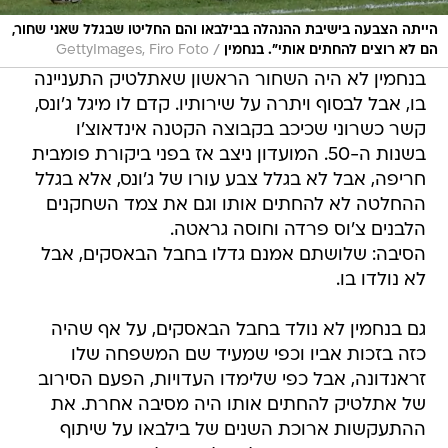
הייתה הצבעה בישיבת ההנהלה בבילבאו והם החליטו שבגלל שאני שחור,
/
הם לא רוצים להחתים אותי". בנחמין
GettyImages, Firo Foto
בנחמין לא היה השחור הראשון שאתלטיק התעניינה
בו, אבל לבסוף ויתרה על שירותיו. קדם לו מיגל ג'ונס,
קשר כשרוני שכיכב בקבוצה הקטנה אינדאוצ'ו
בשנות ה-50. המועדון ניצב אז בפני ביקורת פומבית
חריפה, אבל לא בגלל צבע עורו של ג'ונס, אלא בגלל
ההחלטה לא להחתים אותו וגם את צמד השחקנים
הלבנים צ'וס פרדה וחוסה גראטה.
הסיבה: שלושתם אמנם גדלו בחבל הבאסקים, אבל
לא נולדו בו.
גם בנחמין לא נולד בחבל הבאסקים, על אף שהיה
כזה בזכות אביו וכפי שמעיד שם המשפחה שלו 
זראנדונה, אבל כפי שלימדו העדויות, הפעם הסירוב
של אתלטיק להחתים אותו היה מסיבה אחרת. את
ההתעקשות ארוכת השנים של בילבאו על שיתוף