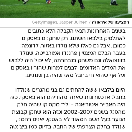
/
הפציעה של איראולה
GettyImages, Jasper Juinen
בשנים האחרונות תנאי הקבלה הלא כתובים
לאתלטיק בילבאו השתנו. רק שחקנים באסקים 
כמובן, אבל גם כאלו שלא נולדו באזור. לדוגמה:
בעבר הבלם המצטיין פרננדו אמורבייטה, שנולד
בוונצואלה וגם משחק בנבחרתה, לא יכול היה ללבוש
את המדים האדומים-לבנים למרות שהוריו באסקים
ועל אף שהוא חי בחבל מאז שהיה בן שנתיים.
היום בילבאו ששה להחתים גם בני מהגרים שנולדו
בחבל, או כשרונות שאחד מהוריהם הוא באסקי. כזה
היה חאבייר איטוריאגה - יליד מקסיקו שהיה חלק
מהסגל בשנים 2002-2007 וכזה הוא שחקן קבוצת
הנוער בעל השם המאוד לא באסקי, יאניס רחמני,
שנולד בחלק הצרפתי של החבל, בדיוק כמו ביצ'נטה