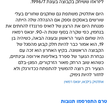
ליזראזו ששיחק בקבוצה בעונת 1996/7.
היום אתלטיק משתפת גם שחקנים שחורים בעלי
שורשים באסקים וספק אם ההנהלה שלה הייתה
מנגחת היום את הרצון של לואיס פרננדז להחתים את
בנחמין, כפי שקרה בסוף שנות ה-90. יונאס רמאיו
היה שחום העור הראשון ובעונה הבאה, כשיהיה בן
19, הוא אמור כבר להיות חלק קבוע מהסגל של
הקבוצה הראשונה. בקיץ האחרון הוא זכה עם
נבחרת הנוער של ספרד באליפות אירופה ובינתיים,
כשהוא שוב הרחק מאור הזרקורים, המגן-בלם
הצעיר רק רוצה להמשיך להתפתח ככדורגלן ולא
לחזור להיות גימיק.
אתלטיק בילבאו
יונאס רמאין
טרם התפרסמו תגובות