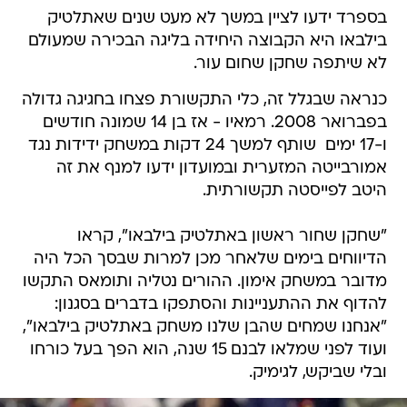
בספרד ידעו לציין במשך לא מעט שנים שאתלטיק
בילבאו היא הקבוצה היחידה בליגה הבכירה שמעולם
לא שיתפה שחקן שחום עור.
כנראה שבגלל זה, כלי התקשורת פצחו בחגיגה גדולה
בפברואר 2008. רמאיו - אז בן 14 שמונה חודשים
ו-17 ימים  שותף למשך 24 דקות במשחק ידידות נגד
אמורבייטה המזערית ובמועדון ידעו למנף את זה
היטב לפייסטה תקשורתית.
"שחקן שחור ראשון באתלטיק בילבאו", קראו
הדיווחים בימים שלאחר מכן למרות שבסך הכל היה
מדובר במשחק אימון. ההורים נטליה ותומאס התקשו
להדוף את ההתעניינות והסתפקו בדברים בסגנון:
"אנחנו שמחים שהבן שלנו משחק באתלטיק בילבאו",
ועוד לפני שמלאו לבנם 15 שנה, הוא הפך בעל כורחו
ובלי שביקש, לגימיק.