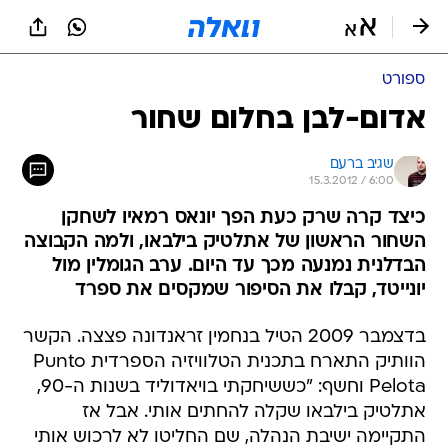
ספורט
אדום-לבן בחלום שחור
שגיב ברעם
15.3.2012 / 6:00
כיצד קרה שרק כעת הפך יונאס רמאיו לשחקן
השחור הראשון של אתלטיק בילבאו, ולמה הקבוצה
הבדלנית נמנעה מכך עד היום. ערב הגומלין מול
יונייטד, קבלו את הסיפור שמקסים את ספרד
בדצמבר 2009 הטיל בנחמין זראנדונה פצצה. הקשר
הוותיק התארח בתכנית הטלוויזיה הספרדית Punto
Pelota וחשף: "כששיחקתי בויאדוליד בשנות ה-90,
אתלטיק בילבאו שקלה להחתים אותי. אבל אז
התקיימה ישיבת הנהלה, שם החליטו לא לרכוש אותי