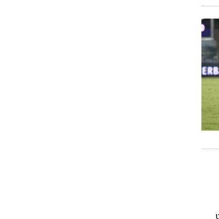
רוגבי וקריקט
גולף
ביליארד
תקצירים
יין