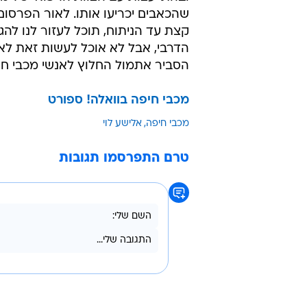
אם האחרון אכן לא יוכל לשחק, אלישע
האם לפתוח עם עלי עוסמאן או סארי 
יש אופציה לשלב של איציק כהן כבלם
אדין צוצאליץ'. מספר שחקנים המתגו
איחרו לאימון היום, אך במועדון טוע
בהמשך יתברר כיצד חיפה תנהג לגבי
כפי שפורסם אמש, החלוץ
ויאם עמא
ובהתייעצות עם הצוות הרפואי של מכ
שהכאבים יכריעו אותו. לאור הפרסום
קצת עד הניתוח, תוכל לעזור לנו להג
הדרבי, אבל לא אוכל לעשות זאת לאו
הסביר אתמול החלוץ לאנשי מכבי חי
מכבי חיפה בוואלה! ספורט
מכבי חיפה
אלישע לוי
טרם התפרסמו תגובות