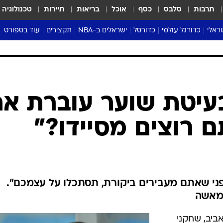
תרבות
סלבס
כסף
אוכל
בריאות
תיירות
טכנולוגיה
ראלי
כדורגל עולמי
כדורסל
ישראלים ב-NBA
תקצירים
עוד בספורט
ליגה אנגלית
ליגת העל
דני אבדיה
מונדיאל 2026
 העל
ליגה ספרדית
דאבל דריבל
NBA
נה
ליגה איטלקית
יורוליג וכדורסל אירופי
טבלאות
ו
ליגה גרמנית
ליגה לאומית
פודקאסטים
ליגה צרפתית
נבחרות ישראל בכדורסל
מסכמים מחזור
שראל
ליגת האלופות
כדורסל נשים
אבא של שבת
ית
הליגה האירופית
מעל הטבעת
דרום אמריקה
סערה בממלכה
טניס
טראש טוק
ספורט אמריקא
בעיטת שוער עוברת א
פוקר