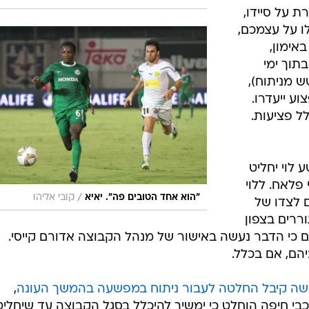
מאמן. "לא
 דקה 82 יהיה 2:1, ואז נקבל
ה כזאת.
 שוער ועבר
 הכדור עבר
ורתיים כלפי
לא יכול
/
"אנחנו צריכים לנצח מנטלית". לוי
אדריאן הרבשט
ת על סיידו,
ו על עצמכם,
אימון,
בתוך ימי
 מניתוח),
וע ייעדרו.
לל פציעות.