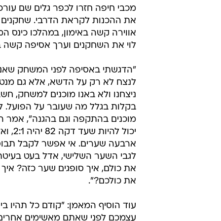
כולם? מה אתם
איציק יצחקי
14.3.2012 / 10:45
אלישע לוי ערך אסיפה קשה: "ל
בחיפה מרוצים מההחלטה של ע
לראשונה מאז התבוסה להפועל תל א
מכבי חיפה חזרו לכפר גלים שם עור
את ההכנות לקראת הדרבי. שחקנים ה
אווירה קשה באימון, במהלכו כינס ה
לוי את השחקנים וערך אסיפה קשה ב
"הדגשתי באסיפה לפני המשחק שאנח
לנצח לא רק על הדשא, אלא גם מנטל
ניצחנו ולא באנו מוכנים למשחק, חשב
בקלות בגלל מה שעובר על הפועל. ל