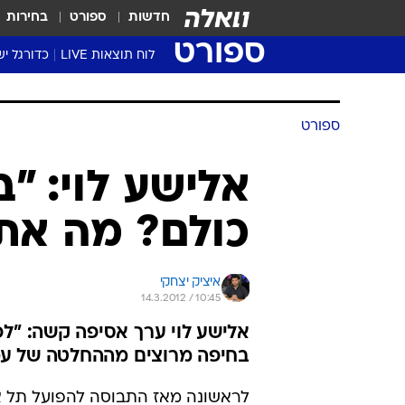
חדשות
ספורט
בחירות
ספורט
לוח תוצאות LIVE
כדורגל יש
ליגת העל Winner
סטט' ליגת
גביע המדי
גביע הטוט
שגרירים
נבחרות י
ליגה לאומ
ליגה א'
ספורט
אלישע לוי: "