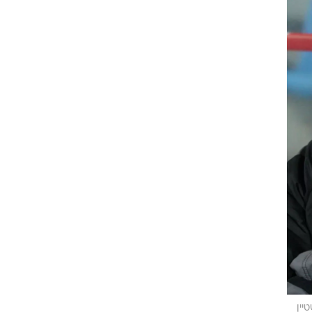
ט1
מחוץ לקווים
4-4-2
משרד החוץ
רץ על הקווים
ספורט בחקירה
סוגרים שנה
מונדיאל 2014
בראש ובראשונה
אליפות אפריקה 2015
יורו צעירות 2013
לונדון 2012
יורו 2012