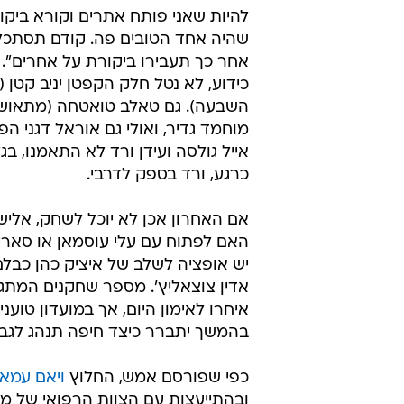
מוכנים בהתקפה וגם בהגנה", אמר ה
יכול להיות שעד
ארבעה שערים. אי אפשר לקבל תבוס
לגבי השער השלישי, אדל בעט בעיטת
את כולם, איך סופגים שער כזה? איך
את כולכם?".
עוד הוסיף המאמן: "קודם כל תהיו ביק
עצמכם לפני שאתם מאשימים אחרים. 
להיות שאני פותח אתרים וקורא ביקור
שהיה אחד הטובים פה. קודם תסתכל
אחר כך תעבירו ביקורת על אחרים". ב
כידוע, לא נטל חלק הקפטן יניב קטן (
השבעה). גם טאלב טואטחה (מתאושש
מוחמד גדיר, ואולי גם אוראל דגני הפצ
אייל גולסה ועידן ורד לא התאמנו, בג
כרגע, ורד בספק לדרבי.