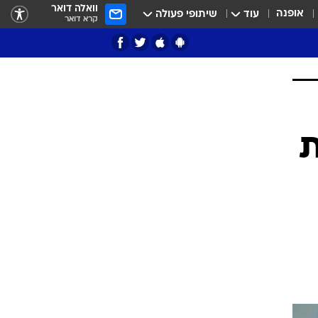
וואלה דואר
אופנה
עוד
שיתופי פעולה
קרא דואר
ציון 3
דאבל דריבל
י
ת