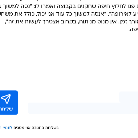
 לוי יחליט
פלאח. ללוי
/
"הוא אחד הטובים פה". יאיא
קובי אליהו
 לצדו של
ררים בצפון
נים כי הדבר נעשה באישור של מנהל הקבוצה אדורם קייסי.
הם, אם בכלל.
שה קיבל החלטה לעבור ניתוח במפשעה בהמשך העונה
,
בי חיפה הוחלט כי ימשיך להיכלל בסגל הקבוצה עד שיחליט
 פנו לחלוץ חיפה שחקנים בקבוצה ואמרו לו: "נסה למשוך ע
יע לאירופה". "אנסה למשוך כל עוד אני יכול, כולל את משח
רך זמן. אין מנוס מניתוח, בקרוב אצטרך לעשות את זה",
פה.