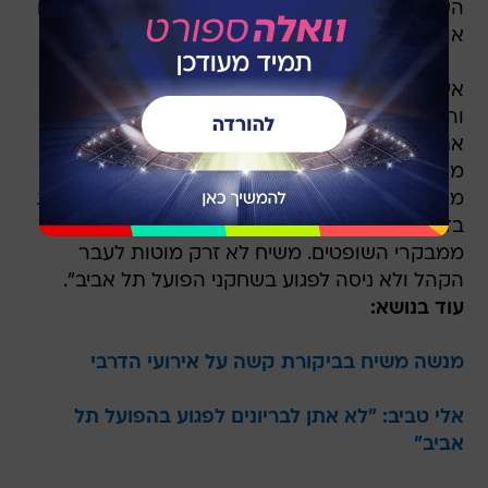
השניים. שירזי העיף את עבאס ואת אטצזיאנוב ושלח
אותם הביתה.
איגוד השופטים פרסם תגובה לטענות האוהדים
והשחקנים נגד השופט מנשה משיח: "מי שמאשים
את מנשה משיח באירועים החמורים שהיו אתמול,
מעודד אלימות בכדורגל. משיח הוא שופט בינלאומי
מצוין שזוכה להערכה רבה באירופה, שם הוא מדורג
בדרג 1 (הליגה האירופית) וקיבל ציונים גבוהים
ממבקרי השופטים. משיח לא זרק מוטות לעבר
הקהל ולא ניסה לפגוע בשחקני הפועל תל אביב".
עוד בנושא:
מנשה משיח בביקורת קשה על אירועי הדרבי
אלי טביב: "לא אתן לבריונים לפגוע בהפועל תל
אביב"