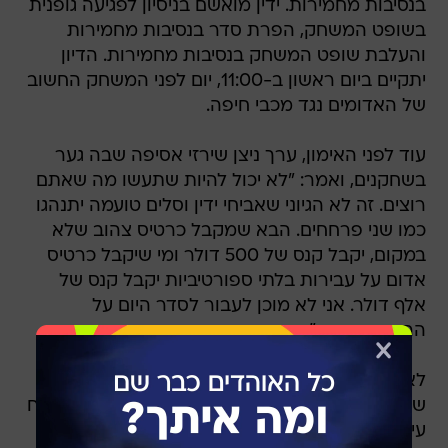
בנסיבות מחמירות. ידין מואשם בניסיון לפגיעה גופנית
בשופט המשחק, הפרת סדר בנסיבות מחמירות
והעלבת שופט המשחק בנסיבות מחמירות. הדיון
יתקיים ביום ראשון ב-11:00, יום לפני המשחק החשוב
של האדומים נגד מכבי חיפה.
עוד לפני האימון, ערך ניצן שירזי אסיפה שבה גער
בשחקנים, ואמר: "לא יכול להיות שתעשו מה שאתם
רוצים. זה לא הגיוני שאביחי ידין וסלים טועמה יתנהגו
כמו שני פרחחים. הבא שמקבל כרטיס צהוב שלא
במקום, יקבל קנס של 500 דולר ומי שיקבל כרטיס
אדום על עבירות בלתי ספורטיביות יקבל קנס של
אלף דולר. אני לא מוכן לעבור לסדר היום על
ההתנהגות הזו".
לאחר מכן יצאו השחקנים לאימון, ולמרות דבריו של
שירזי, בין מחמוד עבאס לארתור אטצזיאנוב התפתח
עימות על הדשא כששחקני הקבוצה הפרידו בין