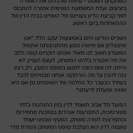
השחקנים לשופט - עימות שהלהיט את האווירה
ביציעים. ועדת המשמעת הפנימית אמורה להתכנס
לפני קביעת הדיון בעניינם של השניים בבית הדין של
ההתאחדות ביום ראשון.
השניים הודיעו היום באמצעות יעקב הלל: "אנו
מתנצלים אם מישהו נפגע מהתנהגותנו אתמול.
המועדון חשוב לנו מאוד ואנחנו לוקחים קשה וללב
את מה שקורה בלהט המשחק. לעצם העניין, לא
הייתה לנו שום כוונה לפגוע בשופט כמובן, רק רצון
כנה להבין על מה הורחקנו. אנחנו מבטיחים לכבד
בעתיד כבעבר כל החלטה של השופטים גם אם היא
שגויה ופועלת לרעתנו".
הפועל תל אביב תועמד לדין בגין התנהגות בלתי
ספורטיבית, התפרעות אוהדים בנסיבות מחמירות
והתפרצות לשדה משחק. הסעיף שבגינו יועמד
טועמה לדין הוא העלבת שופט המשחק והפרת סדר