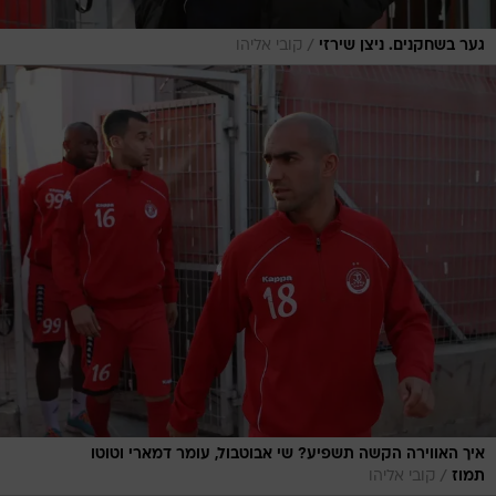
/
גער בשחקנים. ניצן שירזי
קובי אליהו
איך האווירה הקשה תשפיע? שי אבוטבול, עומר דמארי וטוטו
/
תמוז
קובי אליהו