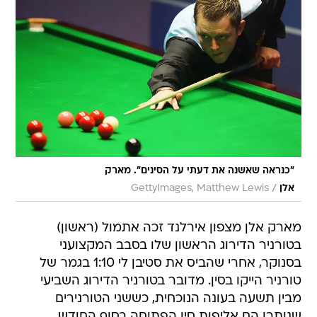
"כנראה שאשנה את דעתי על הסינים". מארק
/
אלן
GettyImages, Matthew Lewis
מארק אלן מצפון אירלנד זכה אתמול (ראשון)
בטורניר הדירוג הראשון שלו בסבב המקצועני
בסנוקר, אחרי שהביס את סטיבן לי 1:10 בגמר של
טורניר הייקו בסין. מדובר בטורניר הדירוג השביעי
מבין תשעה בעונה הנוכחית, כששני הטורנירים
שנותרו הם אליפות סין הפתוחה בסוף החודש