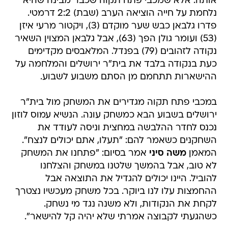
אותה. אלא שמכבי פתח תקוה שכבר מבינה שהיא
נלחמת על חייה הוציאה הערב (שבת) 2:2 דרמטי.
פדרו גלבאן כבש שער מוקדם (3), ויקטור מרעי איזן
(53) ועומר גולן הפך (63), אבל גלבאן המצוין השאיר
נקודה לזהובים (79) בפנדל. המלאבסים מקדימים
כעת בנקודה בלבד את בית"ר ירושלים והמלחמה על
ההישארות תתחמם מן הסתם משבוע לשבוע.
במכבי פתח תקוה מגדירים את המשחק מול בית"ר
ירושלים בשבוע הבא כמשחק עונה. הנשיא עמוס לוזון
נכנס לחדר ההלבשה במחצית וניסה לעודד את
השחקנים כשאמר להם: "תעלו, אתם יכולים לנצח".
המאמן
משה סיני
אמר בסיום: "פתחנו את המשחק
לא טוב, אבל בהמשך שלטנו במשחק והצלחנו
להוביל. היינו יכולים להגדיל את התוצאה אבל
ההחמצות עלו לנו ביוקר. בכל משחק מעכשיו נצטרך
לקחת את הנקודות, ולא משנה נגד מי נשחק.
כשהגעתי לקבוצה אמרתי שלא יהיה קל להישאר".