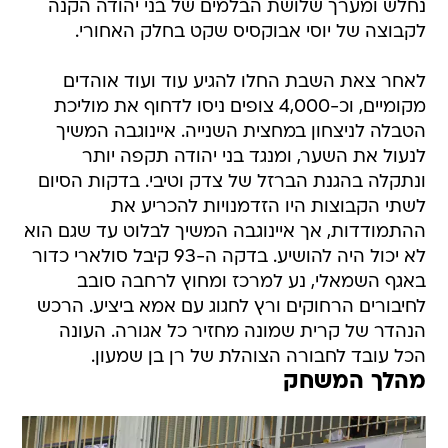
נחלש ומערך שלושת הבלמים של בני יהודה הקנה
לקבוצה של יוסי אבוקסיס שקט בחלק האחורי.
לאחר צאת השבת החלו להגיע עוד ועוד אוהדים
מקומיים, וכ-4,000 צופים ניסו לדחוף את מוליכת
הטבלה לניצחון במחצית השנייה. איינוגבה המשיך
לנעול את השער, ומנגד בני יהודה תקפה יותר
ונתקלה בהגנת הברזל של צדק וטיבי. בדקות הסיום
לשתי הקבוצות היו הזדמנויות להכריע את
ההתמודדות, אך איינוגבה המשיך לבלוט עד שגם הוא
לא יכול היה להושיע. בדקה ה-93 קיבל סולארי כדור
באגף השמאלי, נע למרכז ומחוץ לרחבה סובב
לחיבורים הרחוקים ורץ לחגוג עם אמא ביציע. הרכש
הנהדר של קרית שמונה מחזיר כל אגורה. העונה
הכל עובד לחבורה הצוהלת של רן בן שמעון.
מהלך המשחק