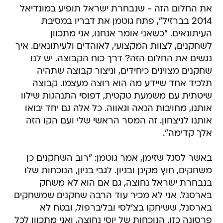
את החלום הזה - שנבחרת ישראל תופיע במונדיאל
2014 בברזיל", פתח גוטמן את דבריו במסיבת
העיתונאים. "כשאני אומר אנחנו, אני מתכוון
לשחקנים, לצוות המקצועי, לאוהדים ולעיתונאים. איך
נגשים את החלום הזה? דרך כוח הקבוצה. יש לנו
שחקנים מצוינים כיחידים, וניצור קבוצה שתהיה
תלכיד אחד שיידע מה הוא רוצה מעצמו. קבוצה
שיטתית עם משמעת טקטית, דפוסי התנהגות שילוו
אותנו, מחויבות הנאה וגאווה. כל אלה גם יחד יבואו
אותנו לניצחון. זה המסר הראשי שלי ועם הקו הזה
אלך קדימה".
באשר לסגל שזימן, אמר גוטמן: "רוב השחקנים כן
משחקים, חוץ מקינן ובניון. לגבי בניון, הנוכחות שלו
בנבחרת ישראל נחוצה, גם אם הוא לא משחק
בארסנל. אני לא מכיר עוד הרבה שחקנים שמשחקים
בארסנל, ששיחקו בצ'לסי ובליברפול, ובטח לא
פרסונה כזו. הנוכחות של יוסי נחוצה, ואני מתכוון לכל