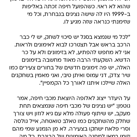
שהוא לא ראוי. כשהפועל חיפה זכתה באליפות
ב-1999 היו לה שישה נציגים בנבחרת, וכל מי
שזימנתי כנראה שזה מגיע לו.
"לכל מי שנמצא בסגל יש סיכוי לשחק, יש לי כבר
הרכב בראש אבל תצטרכו לבוא לאימונים ולראות.
אני לא מחפש להפתיע, לא בזימונים ולא על כר
הדשא. השקעתי הרבה מאוד מחשבה בזימונים
האלה, יש פה זימונים חדשים של בחורים צעירים כמו
שיר צדק, דני עמוס ואיתן טיבי, ואני מאמין בשחקנים
האלה שיילכו איתנו לאורך כל הקמפיין".
על היעדר ייצוג לאלופה היוצאת מכבי חיפה, אמר
גוטמן: "יש נציגים של מכבי חיפה שנמצאים תחת
מעקב, יש שיתוף פעולה מלא עם גיא לוזון ויש צורך
שחלק מהשחקנים כמו טאלב טואטחה, אייל גולסה
וסרי פלאח ישחקו בצעירה. לא מן הנמנע שמי מהם
יזומן במאי למחנה האימונים של הבוגרת. כל מה