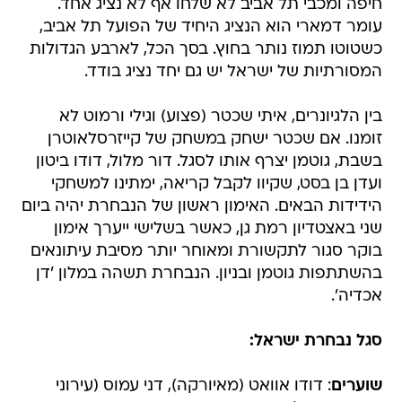
חיפה ומכבי תל אביב לא שלחו אף לא נציג אחד.
עומר דמארי הוא הנציג היחיד של הפועל תל אביב,
כשטוטו תמוז נותר בחוץ. בסך הכל, לארבע הגדולות
המסורתיות של ישראל יש גם יחד נציג בודד.
בין הלגיונרים, איתי שכטר (פצוע) וגילי ורמוט לא
זומנו. אם שכטר ישחק במשחק של קייזרסלאוטרן
בשבת, גוטמן יצרף אותו לסגל. דור מלול, דודו ביטון
ועדן בן בסט, שקיוו לקבל קריאה, ימתינו למשחקי
הידידות הבאים. האימון ראשון של הנבחרת יהיה ביום
שני באצטדיון רמת גן, כאשר בשלישי ייערך אימון
בוקר סגור לתקשורת ומאוחר יותר מסיבת עיתונאים
בהשתתפות גוטמן ובניון. הנבחרת תשהה במלון 'דן
אכדיה'.
סגל נבחרת ישראל:
שוערים
: דודו אוואט (מאיורקה), דני עמוס (עירוני