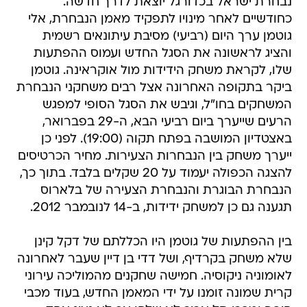
נבחרת ישראל בכדורגל יוצאת לדרך חדשה.
כחודשיים לאחר מינויו לתפקיד מאמן הנבחרת, אלי
גוטמן ערך היום (רביעי) מסיבת עיתונאים רשמית
והציג לראשונה את הסגל החדש ועמוס ההפתעות
שלו, לקראת משחק הידידות מול אוקראינה. גוטמן
ביקר בתקופה האחרונה אצל רבים משחקני הנבחרת
המשחקים בחו"ל, וגיבש את הסגל הסופי למפגש
הרעים שייערך ביום רביעי הבא, ה-29 בפברואר,
באצטדיון המושבה בפתח תקוה (19:00). לפני כן
ייערך משחק בין הנבחרות הצעירות. מחיר הכרטיסים
להצגה הכפולה יעמוד על 20 שקלים בלבד. בתוך כך,
הנבחרת הבוגרת והנבחרת הצעירה של בלארוס
תגענה גם כן למשחק ידידות, ב-14 לנובמבר 2012.
בין ההפתעות של גוטמן היו הכללתם של דקל קינן
שלא משחק בקרדיף, ושל דדי בן דיין שעבר לאחרונה
לאומוניה ניקוסיה. חמישה שחקנים מהמוליכה עירוני
קרית שמונה זומנו על ידי המאמן החדש, בעוד מכבי