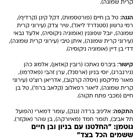
קרית שמונה).
הגנה
: טל בן חיים (פורטסמות), דקל קינן (קרדיף),
רמי גרשון (סטנדרד ליאז'), שיר צדק (עירוני קרית
שמונה), יובל שפונגין (אומוניה ניקוסיה), אלעד גבאי
(עירוני קרית שמונה), איתן טיבי (עירוני קרית שמונה),
דדי בן דיין (אומוניה ניקוסיה).
קישור
: ביברס נאתכו (רובין קאזאן), אלמוג כהן
(נירנברג), יוסי בניון (ארסנל), ערן זהבי (פאלרמו),
מאור מליקסון (ויסלה קרקוב), אדריאן רוצ'ט (עירוני
קרית שמונה), ליאור רפאלוב (קלאב ברוז'), טל בן
חיים (מכבי פתח תקוה).
התקפה
: אליניב ברדה (גנק), עומר דמארי (הפועל
תל אביב), תומר חמד (מאיורקה), בן שהר (אוקזר).
גוטמן: "החלטנו עם בניון ובן חיים
ששמים הכל בצד"