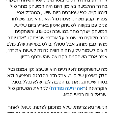
אחרי הניצחון הדרמטי בוסרמיל, נושא השיחה העיקרי
בחדר ההלבשה באימון היום היה המשחק מחר מול
דינמו קייב. כפי שפורסם ביום שישי, המנכ"ל אפי
צפריר קבע משחק אימון מול האוקראינים, ששלחו
פקס עם בקשה למשחק אימון בארץ ביום שלישי.
המשחק ייערך מחר במושבה (15:00), והשחקנים
כבר חלוקים מי ישמור על אנדריי שבצ'נקו. "אדו יותר
מהיר מבן מוחה, אבל סטולר בולט בפיזיות שלו. כולם
רוצים לשמור עליו, תהיה חוויה גדולה לעשות את זה",
אמר אחד השחקנים בקבוצה שהשתתף בדיון.
מה שהשחקנים לא יודעים הוא ששבצ'נקו אמנם נטל
חלק באימון של קייב, אבל חזר בהדרגה מפציעה ולא
בטוח שישחק. זאת גם הסיבה לכך שלא נכלל בסגל
אוקראינה (
ראה ידיעה נפרדת
) לקראת המשחק מול
ישראל ביום רביעי הבא.
הקשר גיא צרפתי, שלא מתכונן לפתוח, נשאל לאחר