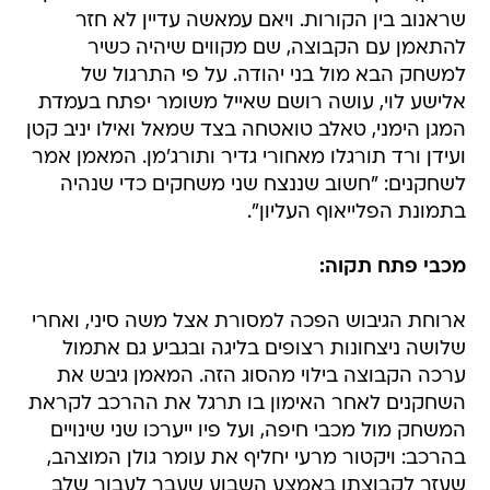
שראנוב בין הקורות. ויאם עמאשה עדיין לא חזר
להתאמן עם הקבוצה, שם מקווים שיהיה כשיר
למשחק הבא מול בני יהודה. על פי התרגול של
אלישע לוי, עושה רושם שאייל משומר יפתח בעמדת
המגן הימני, טאלב טואטחה בצד שמאל ואילו יניב קטן
ועידן ורד תורגלו מאחורי גדיר ותורג'מן. המאמן אמר
לשחקנים: "חשוב שננצח שני משחקים כדי שנהיה
בתמונת הפלייאוף העליון".
מכבי פתח תקוה:
ארוחת הגיבוש הפכה למסורת אצל משה סיני, ואחרי
שלושה ניצחונות רצופים בליגה ובגביע גם אתמול
ערכה הקבוצה בילוי מהסוג הזה. המאמן גיבש את
השחקנים לאחר האימון בו תרגל את ההרכב לקראת
המשחק מול מכבי חיפה, ועל פיו ייערכו שני שינויים
בהרכב: ויקטור מרעי יחליף את עומר גולן המוצהב,
שעזר לקבוצתו באמצע השבוע שעבר לעבור שלב