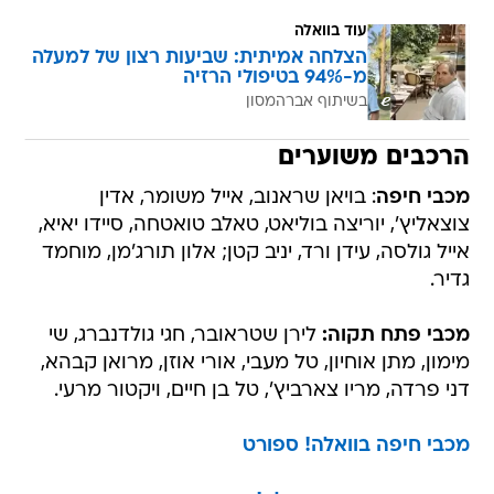
עוד בוואלה
הצלחה אמיתית: שביעות רצון של למעלה
מ-94% בטיפולי הרזיה
בשיתוף אברהמסון
הרכבים משוערים
מכבי חיפה
: בויאן שראנוב, אייל משומר, אדין
צוצאליץ', יוריצה בוליאט, טאלב טואטחה, סיידו יאיא,
אייל גולסה, עידן ורד, יניב קטן; אלון תורג'מן, מוחמד
גדיר.
מכבי פתח תקוה:
לירן שטראובר, חגי גולדנברג, שי
מימון, מתן אוחיון, טל מעבי, אורי אוזן, מרואן קבהא,
דני פרדה, מריו צארביץ', טל בן חיים, ויקטור מרעי.
מכבי חיפה בוואלה! ספורט