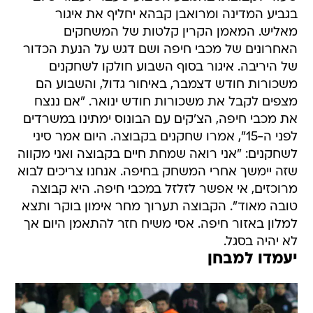
בגביע המדינה ומרואבן קבהא יחליף את איגור
מאליש. המאמן הקרין קלטות של המשחקים
האחרונים של מכבי חיפה ושם דגש על הנעת הכדור
של היריבה. איגור בסוף השבוע חולקו לשחקנים
משכורות חודש דצמבר, באיחור גדול, והשבוע הם
מצפים לקבל את משכורות חודש ינואר. "אם ננצח
את מכבי חיפה, הצ'קים עם הבונוס ימתינו במשרדים
לפני ה-15", אמרו שחקנים בקבוצה. היום אמר סיני
לשחקנים: "אני רואה שמחת חיים בקבוצה ואני מקווה
שזה יימשך אחרי המשחק בחיפה. אנחנו צריכים לבוא
מרוכזים, אי אפשר לזלזל במכבי חיפה. היא קבוצה
טובה מאוד". הקבוצה תערוך מחר אימון בוקר ותצא
למלון באזור חיפה. אסי משיח חזר להתאמן היום אך
לא יהיה בסגל.
יעמדו למבחן