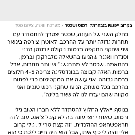
/
בקרוב ייפגשו בנבחרת? ורמוט ושכטר
מערכת וואלה, צילום מסך
בחלק השני של העונה, שכטר יצטרך להתמודד עם
תחרות גדולה יותר על ההרכב. לאוטרן צירפה בינואר
שני שחקני התקפה בדמות ניקולס יורגנסן הדני
וסנדרו ואגנר שהגיעו בהשאלה מלברקוזן וברמן,
בהתאמה. שכטר לא מתרגש: "יש יותר תחרות, אבל
ברמות האלה קבוצה בבונדסליגה צריכה 4-5 חלוצים
ברמה גבוהה. אני עושה את המקסימום כדי לפתוח
בהרכב בכל משחק. הגיעו שחקני רכש טובים ואני
מקווה שהם יעזרו לנו להישאר בליגה".
בנוסף, ייאלץ החלוץ להסתדר ללא חברו הטוב גילי
ורמוט, שאחרי חצי עונה בה לא קיבל צ'אנס עזב לדה
חראפשחאפ ההולנדית. "זה קצת טרי לי. גילי קרוב
אליי והיה לי כיף איתו, אבל הוא היה חייב ללכת כי הוא