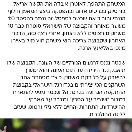
המשחק התהפך. לאוטרן איבדה את הקשר אריאל
בורסיוק בכרטיס אדום ובהפסקה ביצע המאמן חילוף
הגנתי והוריד את שכטר לספסל. זה נגמר בהפסד 1:0
משער מאוחר והקבוצה של הישראלי סופרת כבר 10
משחקים רצופים ללא ניצחון. אחרי רצף כזה, הדבר
האחרון שקבוצה צריכה הוא משחק חוץ מול באיירן
מינכן באליאנץ ארנה.
שכטר נכנס לרגעים הגורליים של העונה. הקבוצה שלו
תיאבק נגד הירידה עד תום העונה והוא ימשיך
להיאבק על כל דקת משחק. כיצד מסתדר אחד
השחקנים הכי יצירתיים בכדורגל הישראלי בקבוצת
ההתקפה הגרועה בגרמניה? שכטר מגיע להתארח
במדור "שגריר על הסכין" ומדבר על מאבקי
ההישרדות, התחרות והחיים ללא גילי ורמוט, שעזב
לליגה ההולנדית.