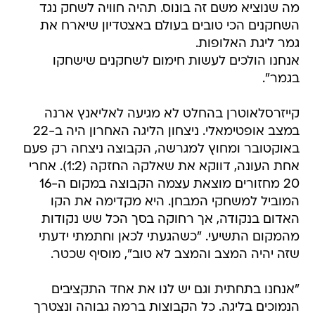
מה שנוציא משם זה בונוס. תהיה חוויה לשחק נגד
השחקנים הכי טובים בעולם באצטדיון שיארח את
גמר ליגת האלופות.
אנחנו הולכים לעשות חימום לשחקנים שישחקו
בגמר".
קייזרסלאוטרן בהחלט לא מגיעה לאליאנץ ארנה
במצב אופטימאלי. ניצחון הליגה האחרון היה ב-22
באוקטובר ומחוץ למגרשה, הקבוצה ניצחה רק פעם
אחת העונה, דווקא את שאלקה החזקה (1:2). אחרי
20 מחזורים מוצאת עצמה הקבוצה במקום ה-16
המוביל למשחקי המבחן. היא מקדימה את הקו
האדום בנקודה, אך רחוקה בסך הכל שש נקודות
מהמקום התשיעי. "כשהגעתי לכאן וחתמתי ידעתי
שזה יהיה המצב והמצב לא טוב", מוסיף שכטר.
"אנחנו בתחתית וגם יש לנו את אחד התקציבים
הנמוכים בליגה. כל הקבוצות ברמה גבוהה ונצטרך