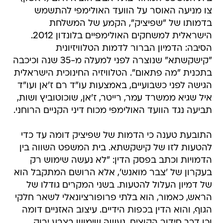
צו מניעה האוסר על הוועד האולימפי להתשמש
בדמותו של "שפיציק", הקמע של המשלחת
הישראלית למשחקים האולימפיים בלונדון 2012.
הסיבה: הדמיון הברור לדמות הטלוויזיונית
"קישקשתא" שנוצרה לפני למעלה מ-35 שנה וכיכבה
בתכנית "מה פתאום". הטלוויזיה החינוכית הישראלית
הגישה לפני כשבועיים, באמצעות עו"ד רם ז'אן ועו"ד
איל שגיא ממשרד עמר, רייטר, ז'אן, שוכוטוביץ ושות,
תביעה נגד הוועד האולימפי מכוח דיני הקניים הרוחני.
התובעת טענה כי הדמות של שפיציק דומה עד כדי
להטעות לזו של קישקשתא. בית המשפט השווה בין
הדמויות וכתב בפסק הדין: "לא נעשה שימוש רק
בעקרון של 'צבר מואנש', אלא הרושם המתקבל הוא
של דמיון העלול להטעות. בשני המקרים גודלו של
הראש, כאמור, הוא בלתי פרופורציונאלי לשאר חלקי
הגוף, והוא הדין בכפות הידיים. עיצוב האזניים דומה
וכן דרך סידור הקוצים. נעשה שימוש בצבע ירוק