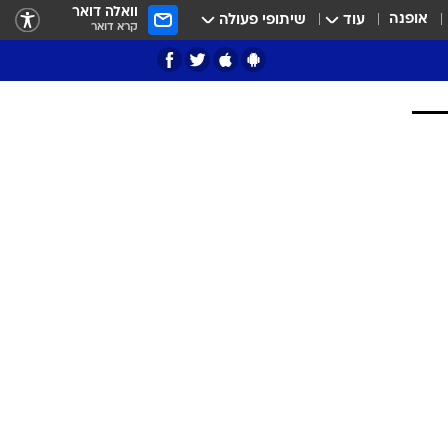
וואלה דואר
אופנה
עוד
שיתופי פעולה
קרא דואר
ציון 3
דאבל דריבל
י