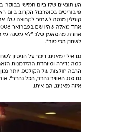
חברה ישראלי
יובל קליין, אינדיאנפוליס
2.2.2012 / 22:30
הג'איינטס בהכנות ו-וויל בלקמון
ספורט ו-ESPN לאינדיאנפוליס, מדווח
"אנחנו עדיין האנדרדוג במשחק הזה",
העיתונאים שלו ביום חמישי בבוקר. ב
אחרת מהמאמן שלו: "לא משנה מי הפי
לשחק הכי טוב".
גם איליי מאנינג דיבר על הניסיון לש
כמה נדירה ומיוחדת ההזדמנות הזאת".