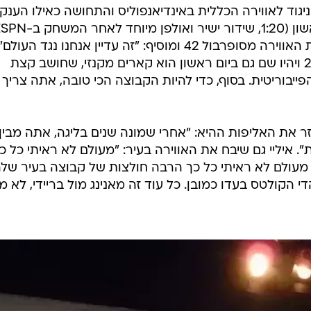
ת"
ענפים נוספים
לוח שידורים
החידה של ספור
ארכיון מדורים
כתבו לנו
 עם סודות מחדר ההלבשה. יובל קליין, שליח וואלה!
 התעקש טום קופלין, מאמן ניו יורק ג'איינטס במסיבת
ניגוד לאווירה הכללית באינדיאנפוליס והתחושה כאילו הענק
קופלין מנסה לשחזר לקבוצה שלו את האווירה מסופרבול 42 ומוסיף: "זה עדיין אנחנו נגד העולם
אחד מאלה שהיו שם בפברואר 2008 ויהיו שם גם ביום ראשון הוא קארים מקנזי, שחושב קצת
יבוריטית. בסוף, כדי להיות הקבוצה הכי טובה, אתה צריך
חזר את האליפות ההיא: "אחרי שמונה שנים בליגה, אתה מבין
 איליי גם שיבח את האווירה בעיר: "מעולם לא ראיתי כל כ