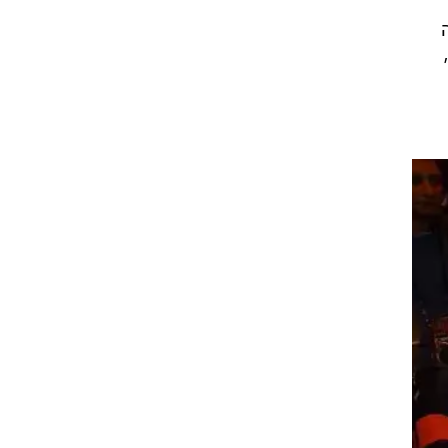
 כך
מו
ינו,
עשה