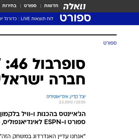
חדשות
ספורט
בחירות
ספורט
לוח תוצאות LIVE
כדורגל יש
ליגת העל Winner
סטט' ליגת
גביע המדי
גביע הטוט
שגרירים
נבחרות י
ליגה לאומ
ליגה א'
ספורט
סופ