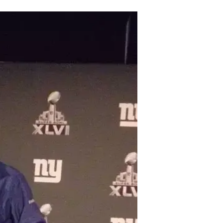
הרצים האחוריים ועם קו ההתקפה בנ
לעשות את הדברים".
השמועות בעיר הן שהוא פשוט שכח לקו
כדי שהוא יפעיל לחץ על טום בריידי: 
יומניורה ללחץ, פייר פול. אלא שאם ב
שיחלקו על דעתו של פייר פול.