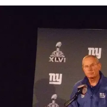
פרד והם מדברים על המשחק הקרוב ועל איך הם רוצים
אגב, אוסי יומניורה החליט לא להגיע ליום התקשורת אתמול (רביעי) ונקנס ב-20 אלף דולרים.
ם. ביום ראשון, הג'איינטס חייבים את יומניורה ערני מתמיד
"הוא לא אלוהים, אפשר להגיע עליו" אומר על בריידי שותפו
ריידי יוסיף טבעת רביעית לאצבע ביום ראשון, יהיו הרבה אנ