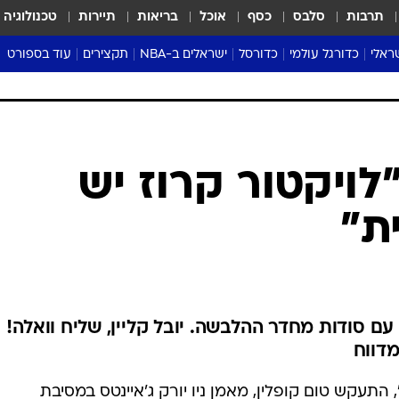
תרבות
סלבס
כסף
אוכל
בריאות
תיירות
טכנולוגיה
ראלי
כדורגל עולמי
כדורסל
ישראלים ב-NBA
תקצירים
עוד בספורט
ליגה אנגלית
ליגת העל
דני אבדיה
מונדיאל 2026
 העל
ליגה ספרדית
דאבל דריבל
NBA
נה
ליגה איטלקית
יורוליג וכדורסל אירופי
טבלאות
ו
ליגה גרמנית
ליגה לאומית
פודקאסטים
ליגה צרפתית
נבחרות ישראל בכדורסל
מסכמים מחזור
שראל
ליגת האלופות
כדורסל נשים
אבא של שבת
ית
הליגה האירופית
מעל הטבעת
דרום אמריקה
סערה בממלכה
טניס
טראש טוק
ספורט אמריקא
רבול 46: "לויקטור קרוז יש
פוקר