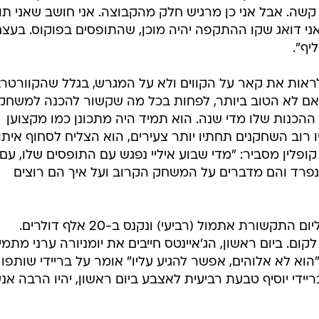
/
צידה. ויקטור קרוז
ספק 500, יובל קליין
כמה טאצ'דאונים ברגעי קלאץ' העונה, הוא הטייט אנד ג'יי
י לתפוס טאצ'דאון בסופרבול, בטח שאת טאצ'דאון הניצחון"
ייויד קאר, הקוורטרבק המחליף. איך הוא מתייחס למשחק
 לכל משחק, כי תמיד חייבים להיות מוכנים". על הקושי בלה
 קשה. אבל אני כן מרגיש חלק מהקבוצה. אני חושב שאני תו
 דואג שקו ההתקפה יהיה מוכן, שהתופסים בפוקוס. בעצם
יף".
לראות את קאר על הקווים ולא על המגרש, בגלל שהקוורטר
 אם לא הטוב ביותר, לפחות בכל מה שקשור להכנה למשחק:
 ההכנות שלו מדי שנה. הוא תמיד היה מתכונן כמו מקצוען
 רוב השחקנים תחתיו יותר צעירים, הוא הצליח לסחוף איתו
ופלין מסביר: "מדי שבוע איליי נפגש עם התופסים שלו, עם