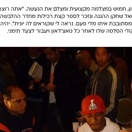
בסקי והרננדז, אבל אני קודם מתרכז בעצירת משחק הריצה
 שטוענים שגרונקובסקי פצוע ואולי לא ישחק: "הוא נשק כל
כל מקרה אנחנו נהיה מוכנים".
טייט אנדים של הפטריוטס הם אנטרל רול וקני פיליפס או כ
 AK-47. רול מסביר: "חברו את השמות הפרטיים של שנינו ואת המספרים של שנ
עבר ואני לא מנסה דברים בכוח. לא משנה את מי אשמור, נ
קמון, חמוש במצלמה מקצועית ומצלם את הנעשה. "אתה רוצה
ואל שחקן ההגנה ונזכר לספר קצת רכילות מחדר ההלבשה,
סתובבת איתו מדי פעם. נראה לי שקוראים לה יונית". יהיה
קודי הסלסה שלו לאחר כל טאצ'דאון ויעבור לצעד תימני.