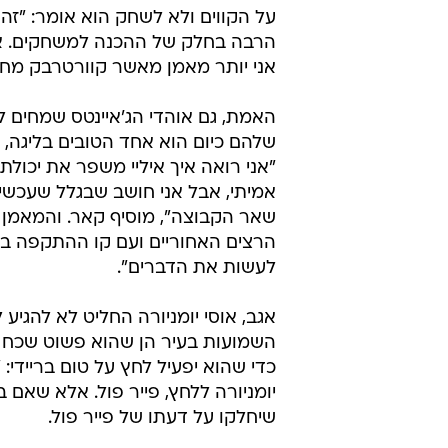
אל תשכח, צעד תימני זה שניים קדימה ואחד ה
עוד אחד, שאומנם לא רוקד, אבל תפס 
בלארד: "זה חלום של כל ילד אמריקא
הוא מגלה. באותו שולחן ממש יושב ד
הגדול? "אני עושה את אותה הכנה כמו
על הקווים ולא לשחק הוא אומר: "זה
הרבה בחלק של ההכנה למשחקים. אני
אני יותר מאמן מאשר קוורטרבק מחל
האמת, גם אוהדי הג'איינטס שמחים 
שלהם כיום הוא אחד הטובים בליגה,
"אני רואה איך איליי משפר את יכולת
אמיתי, אבל אני חושב שבגלל שעכשיו
שאר הקבוצה", מוסיף קאר. והמאמן ק