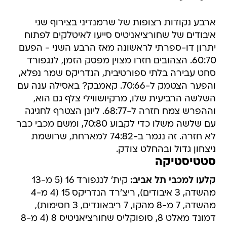
ארבע נקודות רצופות של שרמנדיני בצירוף שני
איבודים של שחורציאניטיס סייעו לאיטלקים לפתוח
יתרון דו-ספרתי לראשונה מאז הרבע השני - הפעם
60:70. הצהובים חזרו מצוין מפסק הזמן, לנגפורד
סחט עבירה בלתי ספורטיבית, הנדריקס שמר נפלא,
והפער הצטמק ל-70:66. קאמבק? באסילה ענה עם
השלשה הרביעית שלו, מרקיושווילי צלף גם הוא,
וההפרש צמח חזרה ל-68:77. ליונן הצטרף לחגיגה
עם שלשה משלו כדי לקבוע 70:80, ומשם מכבי כבר
לא חזרה. זה נגמר ב-74:82 למארחת, שרושמת
ניצחון גדול ובהחלט צודק.
סטטיסטיקה
קלעו למכבי תל אביב:
קית' לנגפורד 16 (5 מ-13
מהשדה, 3 איבודים), ריצ'רד הנדריקס 15 (4 מ-4
מהשדה, 7 מ-8 מהקו, 7 ריבאונדים, 3 חסימות),
דמונד מאלט 8, סופוקליס שחורציאניטיס 8 (4 מ-8