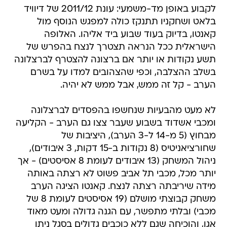
לקבוע באופן מד-משמעי: עונת 2011/12 של דיוויד
בלאט ושחקניו תתנקז כולה למפגש הנוסף מול
קאנטו, בדיוק בעוד שבוע ביד אליהו. האלופה
הישראלית ככל הנראה תצטרך לנצח בהפרש של
תשע נקודות או יותר אם ברצונה להצטרף לברצלונה
בשלב ההצלבה, וכפי שהצהובים למדו על בשרם
הערב - קל זה ממש, אבל ממש לא יהיה.
לא מעט מהבעיות שנחשפו בהפסדים לברצלונה
ומכבי אשדוד בשבוע שעבר צצו גם הערב - הקליעה
מבחוץ (5 מ-14 ל-3 הערב), היציבות של
שחורציאניטיס (8 נקודות ב-15 דקות, 3 איבודים),
ניהול המשחק (13 איבודים לעומת 8 אסיסטים) - אך
יותר מכל, מכבי תל אביב פשוט לא רצתה באותה
מידה שיריבתה רצתה לנצח. קאנטו הציגה הערב
משחק קבוצתי מושלם (19 אסיסטים לעומת 8 של
מכבי) ובלתי מתפשר, עם הגנה גדולה ומעט מאוד
אגו, והוכיחה שגם ללא כוכבים גדולים בסגל ניתן