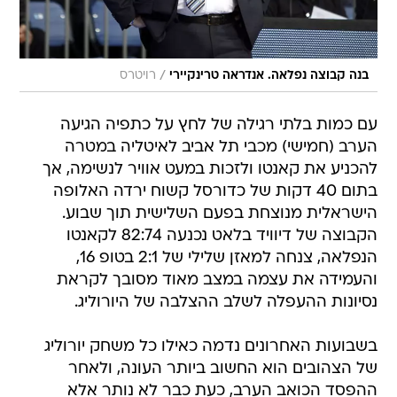
/
בנה קבוצה נפלאה. אנדראה טרינקיירי
רויטרס
עם כמות בלתי רגילה של לחץ על כתפיה הגיעה
הערב (חמישי) מכבי תל אביב לאיטליה במטרה
להכניע את קאנטו ולזכות במעט אוויר לנשימה, אך
בתום 40 דקות של כדורסל קשוח ירדה האלופה
הישראלית מנוצחת בפעם השלישית תוך שבוע.
הקבוצה של דיוויד בלאט נכנעה 82:74 לקאנטו
הנפלאה, צנחה למאזן שלילי של 2:1 בטופ 16,
והעמידה את עצמה במצב מאוד מסובך לקראת
נסיונות ההעפלה לשלב ההצלבה של היורוליג.
בשבועות האחרונים נדמה כאילו כל משחק יורוליג
של הצהובים הוא החשוב ביותר העונה, ולאחר
ההפסד הכואב הערב, כעת כבר לא נותר אלא