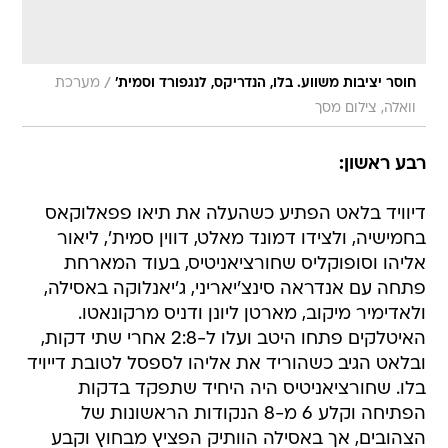
/
חוסר יציבות משווע. בלו, הנדריקס, לנגפורד וסמית'
מערכת
וואלה, צילום מסך
רבע ראשון:
דיוויד בלאט הפתיע כשהעלה את תיאו פפאלוקאס
בחמישיה, ולצידו דמונד מאלט, דווין סמית', ליאור
אליהו וסופוקליס שחורציאניטיס, בעוד המארחת
פתחה עם אנדראה סינצ'יאריני, ג'יאנלוקה באסילה,
ולאדימיר מיקוב, מארטן ליונן ודניס מרקונאטו.
האיטלקים פתחו היטב ועלו ל-2:8 אחרי שתי דקות,
ובלאט הגיב כשהוריד את אליהו לספסל לטובת דייויד
בלו. שחורציאניטיס היה היחיד שתפקד בדקות
הפתיחה וקלע 6 מ-8 הנקודות הראשונות של
הצהובים, אך באסילה הוותיק הפציץ מבחוץ וקבע