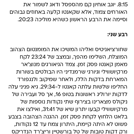
8:15. יוגב אוחיון קם מהספסל ודאג לשמור את
האורחים צמוד, אלא שקאנטו קלעה באחוזים גבוהים
וסיימה את הרבע הראשון כשהיא מוליכה 20:23.
רבע שני:
שחורציאניטיס ואליהו המשיכו את המומנטום הצהוב
המוצלח, השלימו מהפך, ובמצב של 23:24 לקח
מאמן קאנטו פסק זמן. צמד הגיאורגים מנוצ'אר
מרקיושווילי וגיורגי שרמנדיני היו הבולטים בשורות
המארחת בדקות הללו, ולאחר שמיקוב ולנגפורד
החליפו שלשות עלתה קאנטו ל-29:34. גיא פניני עלה
לדקות יורוליג ראשונות בטופ 16, אך סל ועבירה של
ניקולס מצארינו בצירוף שתי נקודות נוספות של
מרקיושווילי קבעו יתרון שיא של 31:41, ואילצו את
בלאט הלחוץ לקחת פסק זמן. ההגנה הצהובה בצבע
פשוט לא היתה קיימת, היתרון צמח עד 12 נקודות,
ורק דקות טובות של טל בורשטיין וריצ'רד הנדריקס