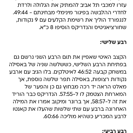
עזרו למכבי תל אביב להמתיק את הגלולה ולרדת
לחדרי ההלבשה בפיגור מינימלי מבחינתם - 49:44.
לנגפורד הוליך את רשימת הקלעים עם 9 נקודות,
שחורציאניטיס והנדריקס הוסיפו 8 כ"א.
רבע שלישי:
הקצב האיטי שאפיין את תום הרבע השני נרשם גם
בפתיחת הרבע השלישי, כששלשה שניה של באסילה
במשחק קבעה 46:52 לאיטלקים. בלו הגיב עם ארבע
נקודות רצופות, באסילה תפר שלשה נוספת, אך
מאלט הראה יד רכה מבחוץ גם כן והפער של
המארחת הצטמק לו ל-57:55. הנדריקס כבר הוריד
את זה ל-58:57, אך ברונר ומיקוב אמרו את המילה
האחרונה ברבע עם שתי שלשות שהעלו את קאנטו
לרבע המכריע כשהיא מוליכה 60:66.
רבע רביעי: