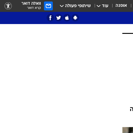
וואלה דואר
אופנה
עוד
שיתופי פעולה
קרא דואר
ציון 3
דאבל דריבל
י