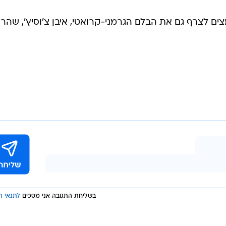
שר במקביל
 אלכס
 מקצועיות ואת סרגיי טרטיאק לפי בקשתו.
ספול במדינתו וברזומה שלו גם עונה באראו השוויצרית
וזקארפטיה האוקראינית. בקיץ חתם בהונגריה, אך רשם 11 הופעות בלבד בהן סיפק שלושה 
אלכסייב, שמתנשא לגובה 1.91 מטר, הופיע 15 פעמים במדי נבחרת מולדובה וכבש ארבעה שערי
החלוץ, אגב, נכנס כמחליף במשחק בו גברה ישראל 1:2 בקישינב על מולדובה במסגרת מוקד
צים לצרף גם את הבלם הגרמני-קרואטי, איבן צ'וסיץ', שהר