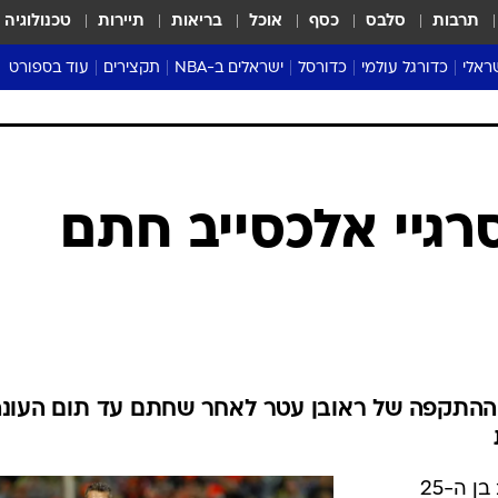
תרבות
סלבס
כסף
אוכל
בריאות
תיירות
טכנולוגיה
ראלי
כדורגל עולמי
כדורסל
ישראלים ב-NBA
תקצירים
עוד בספורט
ליגה אנגלית
ליגת העל
דני אבדיה
מונדיאל 2026
 העל
ליגה ספרדית
דאבל דריבל
NBA
נה
ליגה איטלקית
יורוליג וכדורסל אירופי
טבלאות
ו
ליגה גרמנית
ליגה לאומית
פודקאסטים
ליגה צרפתית
נבחרות ישראל בכדורסל
מסכמים מחזור
שראל
ליגת האלופות
כדורסל נשים
אבא של שבת
ית
הליגה האירופית
מעל הטבעת
דרום אמריקה
סערה בממלכה
טניס
טראש טוק
ספורט אמריקא
סרגיי אלכסייב חתם
פוקר