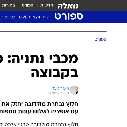
חדשות
ספורט
בחירות
ספורט
לוח תוצאות LIVE
כדורגל יש
ליגת העל Winner
סטט' ליגת
גביע המדי
גביע הטוט
שגרירים
נבחרות י
ליגה לאומ
ליגה א'
ספורט
מכבי נתניה: 