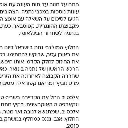
בקבוצה
אופיר סער
1.2.2012 / 14:11
חלוץ נבחרת מולדובה יחזק את
עם אופציה לשלוש עונות נוספות
חתם על חוזה עד תום העונה עם אופ
עונות נוספות במכבי נתניה. הצהובים ה
הגיעו לסיכום על השאלה עם אופציה
מקבוצתו ההונגרית, קפוסבאר. כעת,
בנתניה לשחרור הבינלאומי.
החלוץ המולדבי נחת בישראל ביום ר
את ראובן עטר, שביקש להחתימו. בכ
את החיזוק לחלק הקדמי אותו חיפש. 