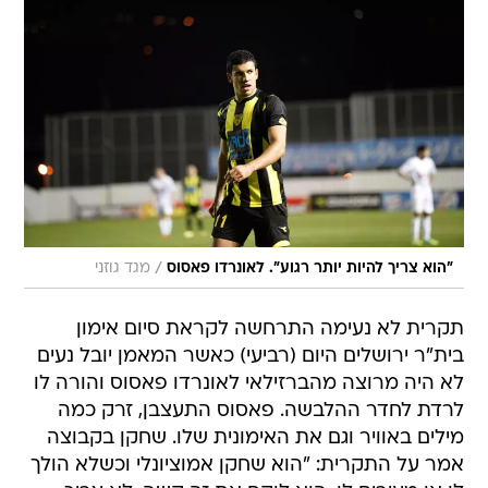
/
"הוא צריך להיות יותר רגוע". לאונרדו פאסוס
מגד גוזני
תקרית לא נעימה התרחשה לקראת סיום אימון
בית"ר ירושלים היום (רביעי) כאשר המאמן יובל נעים
לא היה מרוצה מהברזילאי לאונרדו פאסוס והורה לו
לרדת לחדר ההלבשה. פאסוס התעצבן, זרק כמה
מילים באוויר וגם את האימונית שלו. שחקן בקבוצה
אמר על התקרית: "הוא שחקן אמוציונלי וכשלא הולך
לו או מעירים לו, הוא לוקח את זה קשה. לא צריך
לעשות מזה יותר מדי אבל גם פאסוס צריך לשים לב