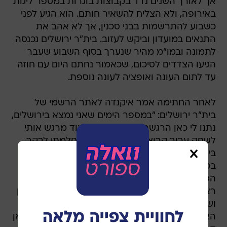
אך לאורך השנים נדד בקבוצות בוגרות במספר ליגות
באירופה, ולא הצליח להשאיר חותם. הוא הגיע לפני
כשבוע להתרשמות בבני סכנין, אך לא אהב את
התנאים במועדון וביקש לעזוב. בית"ר ירושלים נכנסה
לתמונה ובמו"מ מהיר שנערך בסוף השבוע שעבר
הגיעו הצדדים לסיכום, שכאמור נחתם היום עם חוזה
עד לתום העונה ואופציה לעונה נוספת.
לאחר החתימה אמר איקנדה לאתר הרשמי של
בית"ר ירושלים: "במספר הימים שאני נמצא בירושלים,
נתנו לי כאן הרגשה ביתית מאוד. מאוד מרגש אותי
לשחק עבור קבוצה מירושלים, כילד חלמתי לבקר
בירושלים ובארץ הקודש ועבורי יש משמעות גדולה
בכך שאני משחק בקבוצה המייצגת את ירושלים.
הספקתי להתעדכן על ההיסטוריה של הקבוצה ואף
ראיתי את הקהל במשחק מול אשדוד. גדלתי במילאן
ושיחקתי לצד שחקנים מהטובים בעולם, אבל עבורי
האתגר האמיתי הוא להצליח בבית"ר ירושלים, יש כאן