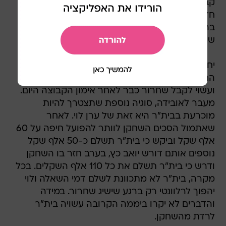
קבוצה צעירה ושמחה שיודעת לקבל שחקנים
חדשים. יש לי המון ציפיות גם ברמה האישית וגם
ברמה הקבוצתית ואני מאוד מקווה להשתלב כמה
שיותר מהר בקבוצה ולעזור".
יחד עם איקנדה הצטרף לאימוני בית"ר ירושלים
החלוץ הניגרי עמנואל אובידה, אך החלוץ לא הרשים
ועשוי לקבל שחרור כבר לאחר אימון הקבוצה היום.
מעבר לאובידה, סוגיה נוספת שתצטרך להיות
מוכרעת בבית"ר היא זאת של ערן לוי. לאחר
שאתמול הסכים השחקן לוותר להפועל חיפה על 60
אלף שקל וביקש כי בית"ר תשלם כ-50 אלף שקל
נוספים אותם דורש יואב כץ, בערב חזר בו השחקן
ודרש כי בית"ר תשלם את כל 110 אלף השקלים. בכל
מקרה, בית"ר לא מתכוונת לשלם דמי השאלה ולוי
יהפוך לרלוונטי רק ברגע שישיג שחרור. במידה
והדברים לא יקרו ביממה הקרובה עשויה בית"ר
לרדת מהשחקן.