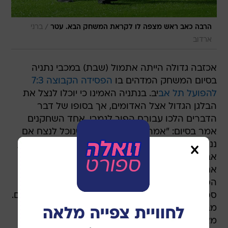
/
הרבה כאב ראש מצפה לו לקראת המשחק הבא. עטר
ברני
ארדוב
אכזבה גדולה הייתה אתמול (שבת) במכבי נתניה
בסיום המשחק המדהים בו
הפסידה הקבוצה 7:3
להפועל תל אב
יב. בנתניה האמינו כי יוכלו לנצל את
הבלגן הגדול אצל האדומים, אך בסופו של דבר
הדברים הלכו עבורם הפוך לגמרי. אחד השחקנים
אמר בסיום: "אמרתי לפני המשחק שנוכל לנצח אם
ננצל את כל החסרונות ונקודות התורפה של הפועל,
אבל בסוף היינו לא אחראיים בצורה נפשעת. ניצלנו
את כל הבעיות של הפועל להבקיע גולים, אבל גם
הפקרנו את ההגנה וגרמנו לכך ששחקנים יורחקו.
ספגנו שערים של חוסר עזרה וחוסר גיבוי של שחקנים.
מבחינה טקטית, היינו בושה וחרפה. לשופטים היה
מאוד קל להוציא לנתניה אדומים בבלומפילד".